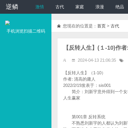
逆鳞
逆鳞
激情
古代
家庭
浪漫
绝品
您现在的位置是：
首页
>
古代
手机浏览扫描二维码
【反转人生】(１-10)作
2024-04-13 21:06:35
【反转人生】（1-10）
作者: 清高的庸人
2022/2/19发表于：sis001
简介：刘新宇意外得到一个女神
人生赢家
第001章 反转系统
不熟悉刘新宇的人都认为刘新宇