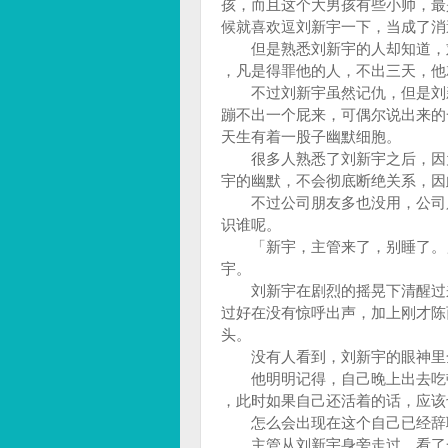
孩，而且这个大男孩有些小帅，最
候就喜欢逗刘新宇一下，当成了
但是熟悉刘新宇的人却知道，刘
，凡是得罪他的人，不出三天，
不过刘新宇虽然记仇，但是刘新
蹦不出一个屁来，可偶尔说出来的
天生有着一股子幽默细胞。
很多人熟悉了刘新宇之后，因为
宇的幽默，不会彻底断绝关系，因
不过公司朋友多也没用，公司只
识谁呢。
「新宇，主管来了，别睡了。」
宇。
刘新宇在剧烈的摇晃下清醒过来
过好在没有惊呼出声，加上刚才陈
头。
没有人看到，刘新宇的眼神里
他明明记得，自己晚上出去吃顿
，此时如果自己还活着的话，应
怎么会出现在这个自己已经辞
主管从刘新宇身旁走过，看了一