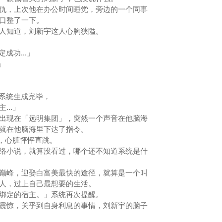
，上次他在办公时间睡觉，旁边的一个同事
借口整了一下。
人知道，刘新宇这人心胸狭隘。
.绑定成功...」
」
...子系统生成完毕，
...」
现在「远明集团」，突然一个声音在他脑海
音就在他脑海里下达了指令。
，心脏怦怦直跳。
小说，就算没看过，哪个还不知道系统是什
峰，迎娶白富美最快的途径，就算是一个叫
上人，过上自己最想要的生活。
绑定的宿主。」系统再次提醒。
惊，关乎到自身利息的事情，刘新宇的脑子