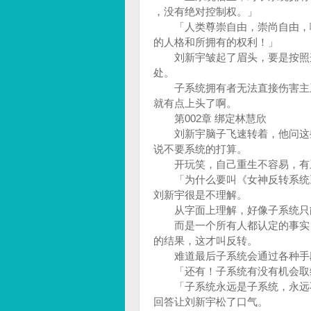
，没有绝对控制权。」
「人类尊崇自由，崇尚自由，哪
的人格和所拥有的权利！」
刘新宇皱起了眉头，要是按照这
处。
子系统拥有者无法直接伤害主系
就有点上头了啊。
第002章 绑定林慧欣
刘新宇脑子飞速转着，他问这些
说不要系统的打算。
开玩笑，自己重生不容易，有系
「为什么要叫《女神反转系统》
刘新宇很是不理解。
从字面上理解，好像子系统只能
而是一个所有人都认定的事实，
的结果，这才叫反转。
难道最后子系统会通过各种手
「还有！子系统有没有机会取缔
「子系统永远是子系统，永远不
回答让刘新宇松了口气。