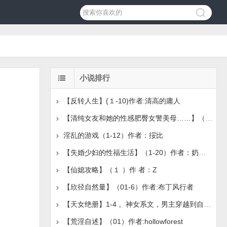
小说排行
【反转人生】(１-10)作者:清高的庸人
【清纯女友和她的性感肥臀女警美母……】（1-4）作者：Mateo
淫乱的游戏（1-12）作者：挼比
【失婚少妇的性福生活】（1-20）作者：奶盖绿茶
【仙媳攻略】（１ ）作 者：Z
【欣径自然量】（01-6）作者:布丁风行者
【天女绝册】1-4 。神女系文，男主穿越到自己写的色情仙
【荒淫自述】（01）作者:hollowforest