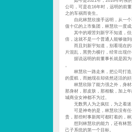
如今是2021年，2016年时
公司，可是在16年时，远明的前
之的车祸而丧生。
自此林慧欣接手远明，从一个不
值十亿的上市集团，林慧欣一度成
其中的艰苦刘新宇不知道，但是
倍，这就不是一个普通人能够做
而且刘新宇知道，别看现在的社
片混乱，黑势力横行，经常出现
据说远明的前董事长就是因为得
。
林慧欣一路走来，把公司打造成
的蛋糕，而她现在却依然还活的好
林慧欣除了能力强之外，身材相
那身材，那皮肤，那相貌，加上年
城商业女神都不为过。
无数男人为之疯狂，为之着迷
可是神奇的是，林慧欣没有任何
贵，那些时事新闻可都盯着的，林
想到林慧欣的能力，还有林慧欣
己子系统的第一个目标。