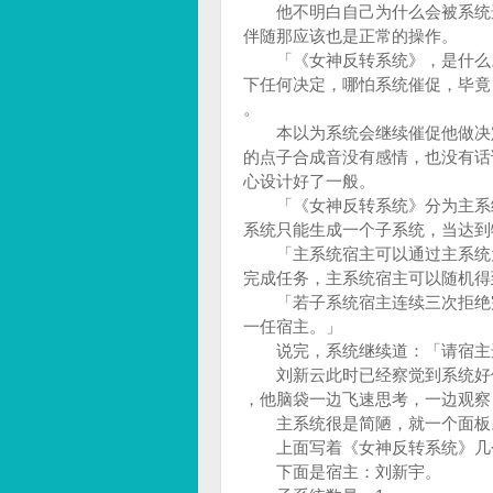
他不明白自己为什么会被系统选
伴随那应该也是正常的操作。
「《女神反转系统》，是什么。
下任何决定，哪怕系统催促，毕竟
。
本以为系统会继续催促他做决定
的点子合成音没有感情，也没有话
心设计好了一般。
「《女神反转系统》分为主系统
系统只能生成一个子系统，当达到
「主系统宿主可以通过主系统为
完成任务，主系统宿主可以随机
「若子系统宿主连续三次拒绝完
一任宿主。」
说完，系统继续道：「请宿主选
刘新云此时已经察觉到系统好像
，他脑袋一边飞速思考，一边观
主系统很是简陋，就一个面板
上面写着《女神反转系统》几
下面是宿主：刘新宇。