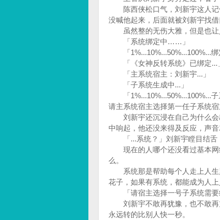
陈西侠松口气，刘新宇这人记仇
没喊他起来，后面就被刘新宇找
虽然整的无伤大雅，但是也让
「系统绑定中……」
「1%...10%...50%...100%..
「《女神反转系统》已绑定...
「主系统宿主：刘新宇...」
「子系统生成中...」
「1%...10%...50%...100%
请主系统宿主选择第一任子系统宿主
刘新宇还沉浸在自己为什么会出
中响起，他还没来得及反应，声
「...系统？」刘新宇瞠目结舌
现在的人哪个还没看过基本网络
么。
系统那是帮助每个人走上人生巅
花子，如果有系统，都能成为人
「请宿主选择一号子系统需要
刘新宇不敢再犹豫，也不敢再震
永远转的比别人快一秒。