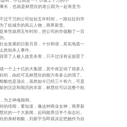
候的远明，不过就是一个市值上千万的小
董事长，也就是林慧欣的老公因为一起有意为
过千万的公司短短五年时间，一路拉扯到市
为了杭城市的风云人物，商界新贵。
单凭就用五年时间，把公司的市值翻了一百
到的。
会发展的日新月异，十分和谐，其实地底一
什么抢劫杀人事件。
罪了人被人故意杀害，只不过没有证据罢了
一个上十亿的大集团，其中肯定动了很多人
好的，由此可见林慧欣的能力有多么的强了。
貌也是顶尖，虽然如今已经三十有六，可是
龄的沉淀和阅历的丰富，林慧欣可以说整个杭
，为之神魂颠倒。
的绯闻，要知道，像这种商业女神，商界新
慧欣的一个大新闻，起码能养活半个杂志社。
的身材相貌，刘新宇当即就决定把她作为自