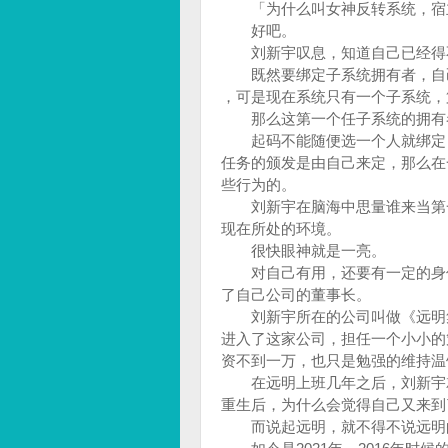
「为什么叫女神反转系统，宿主
好吧。
刘新宇叹息，知道自己已经得
既然要绑定子系统拥有者，自己
，可是现在系统只有一个子系统，
那么这第一个任子系统的拥有
起码不能随便选一个人就绑定，
任务的颁发是由自己来定，那么在
些行为的。
刘新宇在脑海中思量谁来当第一
现在所处的环境。
很快眼神就是一亮。
对自己有用，还要有一定的身份
了自己公司的董事长。
刘新宇所在的公司叫做《远明集
进入了这家公司，担任一个小小的
资不到一万，也只是勉强的维持
在远明上班几年之后，刘新宇就
重生后，为什么会觉得自己又来
而说起远明，就不得不说远明