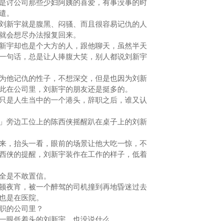
是讨公司那些少妇阿姨的喜爱，有事没事的时
消遣。
新宇就是腹黑、闷骚、而且很容易记仇的人
他就会想尽办法报复回来。
宇却也是个大方的人，跟他聊天，虽然半天
一句话，总是让人捧腹大笑，别人都说刘新宇
他记仇的性子，不想深交，但是也因为刘新
此在公司里，刘新宇的朋友还是挺多的。
是人生当中的一个港头，辞职之后，谁又认
旁边工位上的陈西侠摇醒趴在桌子上的刘新
，抬头一看，眼前的场景让他大吃一惊，不
西侠的提醒，刘新宇装作在工作的样子，低着
全是不敢置信。
夜宵，被一个醉驾的司机撞到再地昏迷过去
该也是在医院。
职的公司里？
眼低着头的刘新宇，也没说什么。