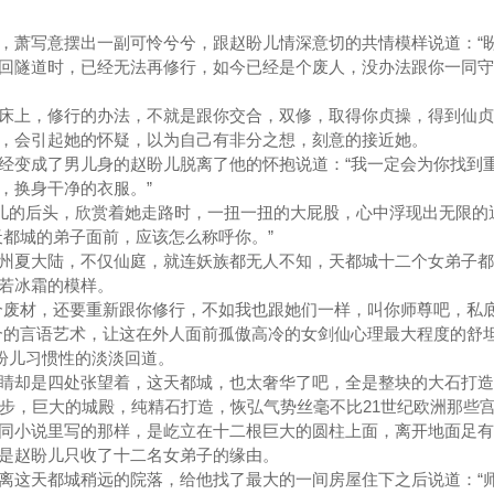
萧写意摆出一副可怜兮兮，跟赵盼儿情深意切的共情模样说道：“
回隧道时，已经无法再修行，如今已经是个废人，没办法跟你一同守
上，修行的办法，不就是跟你交合，双修，取得你贞操，得到仙贞
，会引起她的怀疑，以为自己有非分之想，刻意的接近她。
变成了男儿身的赵盼儿脱离了他的怀抱说道：“我一定会为你找到
，换身干净的衣服。”
儿的后头，欣赏着她走路时，一扭一扭的大屁股，心中浮现出无限的
都城的弟子面前，应该怎么称呼你。”
夏大陆，不仅仙庭，就连妖族都无人不知，天都城十二个女弟子都
冷若冰霜的模样。
废材，还要重新跟你修行，不如我也跟她们一样，叫你师尊吧，私
合的言语艺术，让这在外人面前孤傲高冷的女剑仙心理最大程度的舒
盼儿习惯性的淡淡回道。
却是四处张望着，这天都城，也太奢华了吧，全是整块的大石打造
起步，巨大的城殿，纯精石打造，恢弘气势丝毫不比21世纪欧洲那些
小说里写的那样，是屹立在十二根巨大的圆柱上面，离开地面足有
是赵盼儿只收了十二名女弟子的缘由。
这天都城稍远的院落，给他找了最大的一间房屋住下之后说道：“