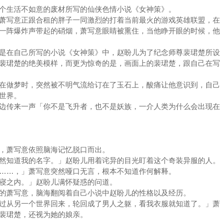
生活不如意的废材所写的仙侠色情小说《女神策》。
写意正跟合租的胖子一同激烈的打着当前最火的游戏英雄联盟，在
一阵爆炸声带起的硝烟，萧写意眼睛被熏住，当他睁开眼的时候，他
在自己所写的小说《女神策》中，赵盼儿为了纪念师尊裴珺楚所设
裴珺楚的绝美模样，而更为惊奇的是，画面上的裴珺楚，跟自己在写
做梦时，突然被不明气流给订在了玉石上，酸痛让他意识到，自己
说世界。
传来一声「你不是飞升者，也不是妖族，一介人类为什么会出现在
萧写意依照脑海记忆脱口而出。
知道我的名字。」赵盼儿用着诧异的目光盯着这个奇装异服的人
…，」萧写意突然哑口无言，根本不知道作何解释。
之内。」赵盼儿满怀疑惑的问道。
萧写意，脑海翻阅着自己小说中赵盼儿的性格以及经历。
从另一个世界回来，轮回成了男人之躯，看我衣服就知道了。」萧
重裴珺楚，还视为她的娘亲。