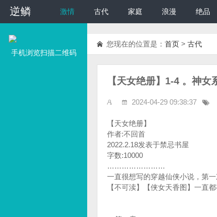
逆鳞
逆鳞
激情
古代
家庭
浪漫
绝品
您现在的位置是：
首页
>
古代
手机浏览扫描二维码
【天女绝册】1-4 。神
2024-04-29 09:38:37
【天女绝册】
作者:不回首
2022.2.18发表于禁忌书屋
字数:10000
……………………
一直很想写的穿越仙侠小说，第一
【不可渎】【侠女天香图】一直都