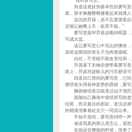
“我叫萧写意。”
知道这老奴伪善本性的萧写意本
面，那丰胸翘臀蜂腰看起来就诱人
说完的乔器，还不忘显摆着自己
定能让她爽上天，欲罢不能。”
萧写意面对乔器这般的嘚瑟，好
写成太监。
这让萧写意心中无比的懊恼，也
送给这猥琐的老头子当肉便器呢
自此，不管能不能改变结局，萧
乔器落下衣物后便带着萧写意去
路上，乔器对赵盼儿的污言秽语可
回道自己房间的萧写意，已经是
猥琐老头用各种姿势的孬操，萧
脑袋猥琐老汉跟圣洁仙子强烈反
跟随自己脑海中曾经所写的老汉
结尾，而且最后的那刻，老汉还将
的精液混肴着处女穴一同流出来
不知不觉间，萧写意闷哼一声，
难道我真的那么变态么，居然还
在他还在懊恼的时候，传来了