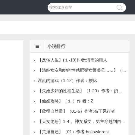
小说排行
【反转人生】(１-10)作者:清高的庸人
【清纯女友和她的性感肥臀女警美母……】（1-4）作者：Mateo
淫乱的游戏（1-12）作者：挼比
【失婚少妇的性福生活】（1-20）作者：奶盖绿茶
【仙媳攻略】（１ ）作 者：Z
【欣径自然量】（01-6）作者:布丁风行者
【天女绝册】1-4 。神女系文，男主穿越到自己写的色情仙
【荒淫自述】（01）作者:hollowforest