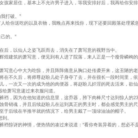
女孩家居住，基本上不允许男子进入，等我安排好后，我再给你安排
我打破。”
人给你送吃的以及衣物，我晚点再来找你，现下还要回殿落处理紧
己的。”
后，以仙人之姿飞跃而去，消失在了萧写意的视野当中。
煌建筑的萧写意，便见到有人进了院落，来人正是一个瘦骨嶙峋的
写意心中大为吃惊，并且阵阵痛意从胸口处传袭开来，这丑陋的老
将在不久后，将师尊赵盼儿处子身夺了去，并在很长一段时间里，依
儿，一次又一次的成为他的肉便器，将赵盼儿奸淫的死去活来，欲
器给萧写意递过来衣服问道。
裆，因为在他知道的信息里，这乔器，胯下肉棒尺寸达到惊人的23
蚀骨销魂，并且后续赵盼儿在运到真正的男主时，都会感觉男主的尺
至于后续在半推半就的情况下，给男主戴了一顶绿油油的帽子。
想到。
裆惊讶的神情，便热情的凑过来说道：“看你奇装异着的，想必不