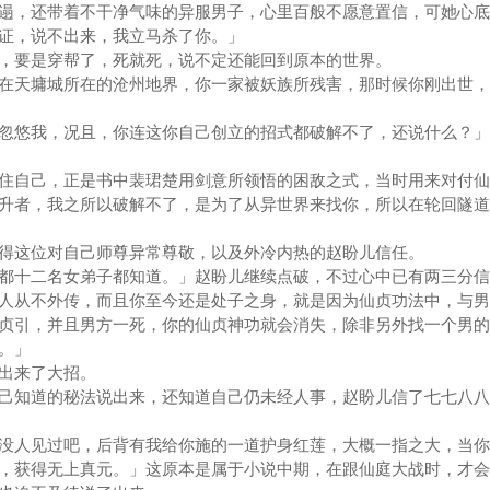
，还带着不干净气味的异服男子，心里百般不愿意置信，可她心底
证，说不出来，我立马杀了你。」
要是穿帮了，死就死，说不定还能回到原本的世界。
天墉城所在的沧州地界，你一家被妖族所残害，那时候你刚出世，
悠我，况且，你连这你自己创立的招式都破解不了，还说什么？」
自己，正是书中裴珺楚用剑意所领悟的困敌之式，当时用来对付仙
升者，我之所以破解不了，是为了从异世界来找你，所以在轮回隧道
这位对自己师尊异常尊敬，以及外冷内热的赵盼儿信任。
十二名女弟子都知道。」赵盼儿继续点破，不过心中已有两三分
从不外传，而且你至今还是处子之身，就是因为仙贞功法中，与男
贞引，并且男方一死，你的仙贞神功就会消失，除非另外找一个男的
渝。」
出来了大招。
知道的秘法说出来，还知道自己仍未经人事，赵盼儿信了七七八八
人见过吧，后背有我给你施的一道护身红莲，大概一指之大，当你
，获得无上真元。」这原本是属于小说中期，在跟仙庭大战时，才会