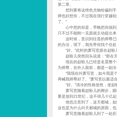
第二章。
想到要将这绝色尤物给骗到手，
师也好想你，不过我在强行穿越轮
了。”
心中想的却是，早晚把你搞到床
只不过不能刚一见面就主动提出来
这时候，意识到往昔的师尊已经
的办法，现下，我先带你找个住处
“好。”此时的萧写意跟在赵盼
赵盼儿突然回头说道：“那在天
现在的赵盼儿已经是名震整个州
为师尊，在外人面前，都是一副
“我现在叫萧写意，如今我是个
再喊我师尊好了。”萧写意以最适
“好。”清冷的性格使然，使赵
萧写意随着赵盼儿的脚步，眼睛
要是放到21世纪，这不得几十亿
他也注意到了，这天都城，如同
这也是为什么叫天都城的原因，也
萧写意随着赵盼儿到了一处距离