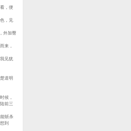
看，便
色，见
，外加臀
而来，
我见犹
楚道明
时候，
陆前三
能斩杀
想到