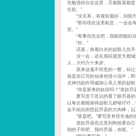
先勉强你住在这里，天都殿落都是
住处。”
“没关系，有规矩最好，别因为
“那你现在这里歇息，一会会有
宜。”
“有事你先去吧，我能照顾好自
“好。”
话落，身着白衣的赵盼儿负手在
没一会，还在感叹观赏天都城辉
人，大约六十来岁。
原来这毫不经意的一瞥，却让萧
就是自己写的仙侠色情小说中，即
贞神功副作用威胁心系人类的赵盼
“你是新来的奴役吗？”老奴乔
萧写意下意识的看了眼乔器的裤
以每次都能操得赵盼儿娇喘吁吁，
会不由自的想起乔器的大肉棒，以
“算是吧。”萧写意有些失魂的
老奴乔器也注意到刚他看自己裤
朝的子民吧，我叫乔器，你呢。”