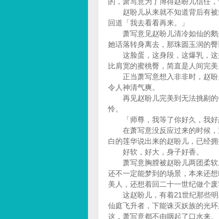
的，萧写意为了博得赵盼儿信任
赵盼儿从来就不知道背后有被封
回道「我去看看再来。」
萧写意见赵盼儿清冷如仙的鹅蛋
她话落转身离去，那珠圆玉润的臀
这脸蛋，这身段，这爆乳，这翘臀
比肩宽的蜜桃臀，简直是人间完
正当萧写意想入非非时，赵盼儿
令人神清气爽。
再见赵盼儿完美到无法挑剔的仙
怜。
「师尊，我等了你好久，我好
在萧写意没反应过来的时候，通
白的莲华说出来的赵盼儿，已经
好软，好大，身子好香。
萧写意胸膛被赵盼儿两团柔软磨
还不一定能梦到的场景，本来还想
美人，还想着回二十一世纪做个
这赵盼儿，有着21世纪那些明
仙庭飞升者，下能诛灭妖族的光环
这，萧写意都不由咽起了口水来