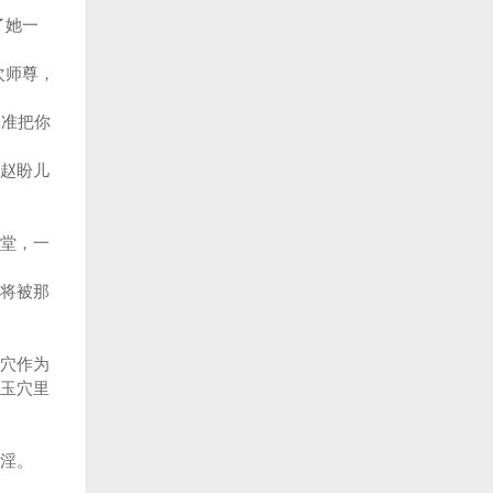
了她一
次师尊，
准把你
赵盼儿
堂，一
将被那
穴作为
玉穴里
奸淫。