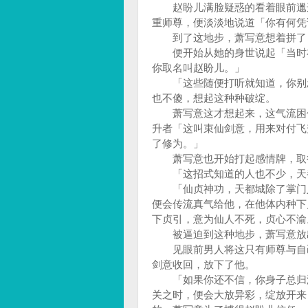
赵盼儿满脸疑惑的看着眼前邋遢
重师尊，便淡淡地说道「你有何凭
到了这地步，萧写意想着拼了，
便开始从她的身世说起「当时在
你取名叫赵盼儿。」
「这些随便打听就知道，你别忽
也不傻，想起这种种破绽。
萧写意这才想起来，这气流困住
升者「这叫束仙剑意，用来对付飞
了修为。」
萧写意也开始打起感情牌，取得
「这招式知道的人也不少，天都
「仙贞神功，天都城除了掌门人
便会传流真气给他，在他体内种下
下贞引，意为仙人不死，贞心不
被逼迫到这种地步，萧写意放
见眼前男人将这只有师尊与自己
剑意收回，放下了他。
「如果你还不信，你身子总归没
关之时，便会大放异彩，绽放开来