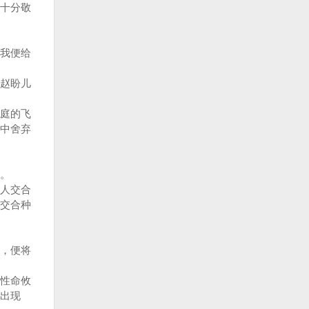
十分敬
我便给
赵盼儿
庭的飞
中舍弃
信。
人交合
交合种
，便将
性命攸
出现