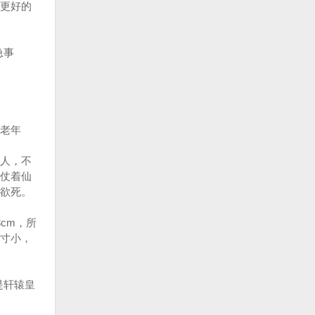
更好的
急事
老年
人，不
仗着仙
仙欲死。
cm，所
寸小，
是轩辕皇