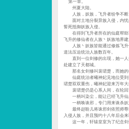
第一章。
州夏大陆。
人族，妖族，飞升者纷争不断
面对土地分裂异族入侵，内忧外
誓死抵御妖族入侵。
在得到飞升者所在的仙庭帮助下
飞升的修仙者在人族丶妖族地界
人族丶妖族皆能通过修炼飞升仙
道法压迫统治人族数百年。
直到一位剑修的出现，她一人携
处建立了天都城。
那名女剑修叫裴珺楚，而她的
仙庭统治者曦神妃见地位受到挑
珺楚双双重伤，曦神妃迎来万年
裴珺楚仍是心系人间，在轮回
一柄叫染尘，能让已经飞升仙庭
一柄唤诛邪，专门用来诛杀妖族
最终赵盼儿将诛邪剑依照师尊轮
入侵人族，并且预约十八年后会来
这一年，轩辕皇室为了纪念剑仙
......