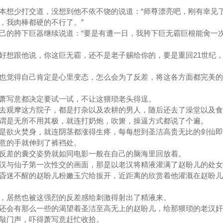
想少打交道，没想到他不依不饶的说道：“师尊漂亮吧，刚有幸见
，我肉棒都硬的不行了。”
的胯下巨器继续说道：“要是有遭一日，我胯下巨无霸巨根能肏一
想跟他说，你这巨无霸，还不是老子赐给你的，要是重回21世纪，
觉得自己肯定是心里变态，怎么会为了反差，将这各方面都完美的
。
写意都决定要试一试，不让这猥琐老头得逞。
观摩这方院子，都是打杂以及农耕的男人，随后还去了澡堂以及食
谓是无所不用其极，就连打奶炮，吹箫，操逼方式都说了个遍。
欲火焚身，就连阴茎都涨得生疼，每每想到圣洁高贵无比的剑仙即
写意的手就伸到了裤裆处。
差的囊交姿势就如同电影一般在自己的脑海里回放着。
与仙子第一次性交的画面，那是以老汉将精液灌满了赵盼儿的处女
昏迷不醒的赵盼儿粉嫩玉穴给扳开，近距离的欣赏着他灌溉在赵盼儿
。
居然也被这强烈的反差感给刺激得射出了精液来。
会有那么一些的渴望着圣洁至高无上的赵盼儿，给那猥琐的老汉
敲门声，吓得萧写意赶忙收拾。