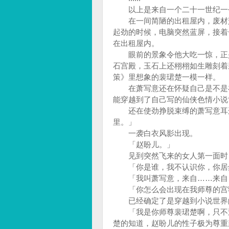
以上是来自一个二十一世纪一个
在一间简陋的出租屋内，废材萧
起劲的时候，电脑突然蓝屏，接着
在出租屋内。
眼前的景象令他大吃一惊，正是
石宫殿，玉石上还栩栩如生雕刻着
策》里想象的裴珺楚一模一样。
在萧写意还在怀疑自己是不是在
能穿越到了自己写的仙侠色情小
还在使劲挣脱束缚的萧写意耳边
里。」
一袭白衣风影出现。
「赵盼儿。」
见到突然飞来的女人第一面时，
「你是谁，我不认识你，你居然
「我叫萧写意，来自……来自…
「你怎么会出现在我师尊的宫寝
已经确定了是穿越到小说世界的
「我是你师尊裴珺楚啊，只不过
楚的知道，赵盼儿的性子极为尊