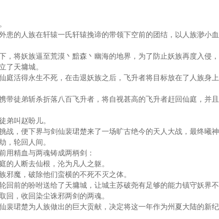
。
患的人族在轩辕一氏轩辕挽谛的带领下空前的团结，以人族渺小血
，将妖族逼至荒漠丶黯森丶幽海的地界，为了防止妖族再度入侵，
建立了天墉城。
庭活得永生不死，在击退妖族之后，飞升者将目标放在了人族身上
带徒弟斩杀折落八百飞升者，将自视甚高的飞升者赶回仙庭，并且
徒弟叫赵盼儿。
战，便下界与剑仙裴珺楚来了一场旷古绝今的天人大战，最终曦神
大劫，轮回人间。
前用精血与两魂铸成两柄剑：
的人断去仙根，沦为凡人之躯。
邪魔，破除他们蛮横的不死不灭之体。
回前的吩咐送给了天墉城，让城主苏破尧有足够的能力镇守妖界不
取回，收回染尘诛邪两剑的两魂。
裴珺楚为人族做出的巨大贡献，决定将这一年作为州夏大陆的新