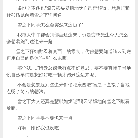
“多也？不多也”绮云摇头晃脑地为自己辩解道，然后赶紧
转移话题向着雪之下询问道
“雪之下同学怎么会突然来这边了”
“我每天中午都会到部室这边来，倒是变态先生今天怎么
会想着跑到这边来一趟”
雪之下仔细翻看着桌面上的零食，仿佛想要知道绮云到底
再用自己的身体吃些什么东西。
“那个我.....”绮云总感觉有点不好意思，要不要直接了当地
说自己单纯是想好好吃一顿才跑到这边来呢。
“不会是想要躲到这边来偷偷吃东西吧”雪之下直接了当地
点明了绮云的想法。
“雪之下大人还真是慧眼如炬呢”绮云谄媚地向雪之下献着
殷勤。
“雪之下同学要不要也来一点”
“好啊，刚好我也没吃”
“……”