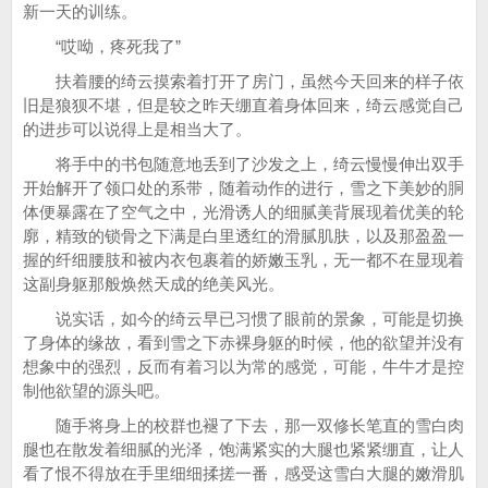
新一天的训练。
“哎呦，疼死我了”
扶着腰的绮云摸索着打开了房门，虽然今天回来的样子依
旧是狼狈不堪，但是较之昨天绷直着身体回来，绮云感觉自己
的进步可以说得上是相当大了。
将手中的书包随意地丢到了沙发之上，绮云慢慢伸出双手
开始解开了领口处的系带，随着动作的进行，雪之下美妙的胴
体便暴露在了空气之中，光滑诱人的细腻美背展现着优美的轮
廓，精致的锁骨之下满是白里透红的滑腻肌肤，以及那盈盈一
握的纤细腰肢和被内衣包裹着的娇嫩玉乳，无一都不在显现着
这副身躯那般焕然天成的绝美风光。
说实话，如今的绮云早已习惯了眼前的景象，可能是切换
了身体的缘故，看到雪之下赤裸身躯的时候，他的欲望并没有
想象中的强烈，反而有着习以为常的感觉，可能，牛牛才是控
制他欲望的源头吧。
随手将身上的校群也褪了下去，那一双修长笔直的雪白肉
腿也在散发着细腻的光泽，饱满紧实的大腿也紧紧绷直，让人
看了恨不得放在手里细细揉搓一番，感受这雪白大腿的嫩滑肌