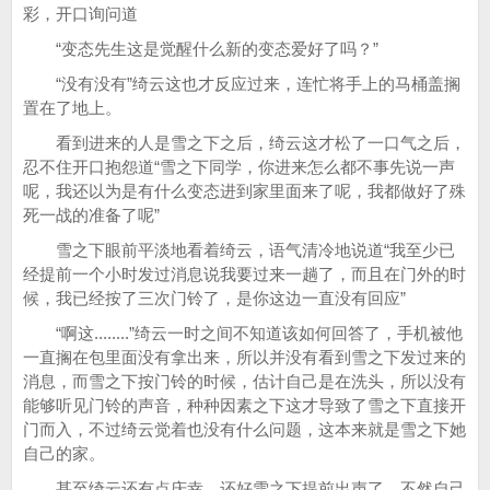
彩，开口询问道
“变态先生这是觉醒什么新的变态爱好了吗？”
“没有没有”绮云这也才反应过来，连忙将手上的马桶盖搁
置在了地上。
看到进来的人是雪之下之后，绮云这才松了一口气之后，
忍不住开口抱怨道“雪之下同学，你进来怎么都不事先说一声
呢，我还以为是有什么变态进到家里面来了呢，我都做好了殊
死一战的准备了呢”
雪之下眼前平淡地看着绮云，语气清冷地说道“我至少已
经提前一个小时发过消息说我要过来一趟了，而且在门外的时
候，我已经按了三次门铃了，是你这边一直没有回应”
“啊这........”绮云一时之间不知道该如何回答了，手机被他
一直搁在包里面没有拿出来，所以并没有看到雪之下发过来的
消息，而雪之下按门铃的时候，估计自己是在洗头，所以没有
能够听见门铃的声音，种种因素之下这才导致了雪之下直接开
门而入，不过绮云觉着也没有什么问题，这本来就是雪之下她
自己的家。
甚至绮云还有点庆幸，还好雪之下提前出声了，不然自己