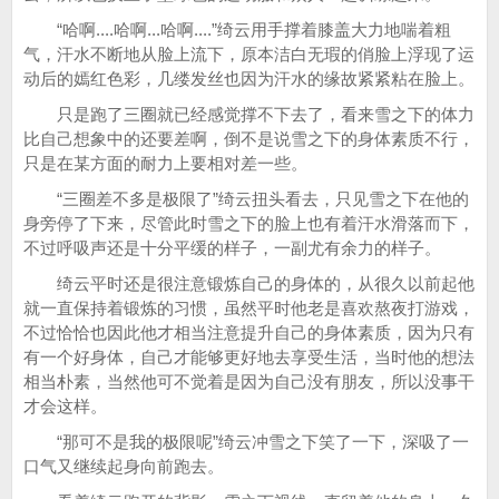
“哈啊....哈啊...哈啊....”绮云用手撑着膝盖大力地喘着粗
气，汗水不断地从脸上流下，原本洁白无瑕的俏脸上浮现了运
动后的嫣红色彩，几缕发丝也因为汗水的缘故紧紧粘在脸上。
只是跑了三圈就已经感觉撑不下去了，看来雪之下的体力
比自己想象中的还要差啊，倒不是说雪之下的身体素质不行，
只是在某方面的耐力上要相对差一些。
“三圈差不多是极限了”绮云扭头看去，只见雪之下在他的
身旁停了下来，尽管此时雪之下的脸上也有着汗水滑落而下，
不过呼吸声还是十分平缓的样子，一副尤有余力的样子。
绮云平时还是很注意锻炼自己的身体的，从很久以前起他
就一直保持着锻炼的习惯，虽然平时他老是喜欢熬夜打游戏，
不过恰恰也因此他才相当注意提升自己的身体素质，因为只有
有一个好身体，自己才能够更好地去享受生活，当时他的想法
相当朴素，当然他可不觉着是因为自己没有朋友，所以没事干
才会这样。
“那可不是我的极限呢”绮云冲雪之下笑了一下，深吸了一
口气又继续起身向前跑去。