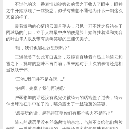
不过他的这一番表情却被旁边的雪之下收入了眼中，眼神
之中开始浮现了一丝疑惑，似乎有些想不通他为什么一副这么
亢奋的样子。
带着激动的心情绮云回首望去，只见一群不速之客站在了
网球场的门口，立于人群最中央的便是脸上始终挂着温和笑容
的叶山隼人以及带有挑衅笑容的三浦优美子。
“喂，我们也能在这里玩吗？”
三浦优美子如此开口说道，双眼直直地看向场上的绮云和
雪之下，挑衅的意味不言而喻，看来她对于上次的事情还是相
当耿耿于怀。
“三浦..我们并不是在玩.....”
“好啊，先赢了我们再说吧”
户冢彩加的话还没有说完便被绮云的话给盖了过去，绮云
伸出球拍在手中拍了拍，嘴角露出了一丝轻蔑的笑容。
“想要玩的话，起码得证明你们有那个实力不是吗？”
绮云的话语里没有丝毫留情的余地，当然不会给他们留脸
面啦，一看就是来找事情的，干嘛还要客客气气地和他们说