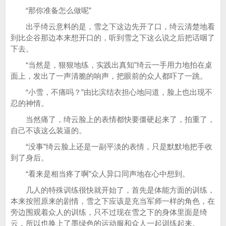
“那你准备怎么做呢”
出乎绮云意料的是，雪之下这边先开了口，绮云清楚地看
到比企谷那边本来想开口的，听到雪之下这么说之后把话咽了
下去。
“当然是，狠狠地练，实践出真知”绮云一手用力地拍在桌
面上，发出了一声清脆的响声，把眼前的众人都吓了一跳。
“小雪，不痛吗？”由比滨结衣担心地问道，脸上也出现不
忍的神情。
当然痛了，绮云脸上的表情都快要僵硬起来了，拍重了，
自己不该这么装逼的。
“没事”绮云脸上还是一副平淡的表情，只是默默地把手收
到了身后。
“看来是相当疼了啊”众人异口同声地在心中想到。
几人的特殊训练很快就开始了，首先是体能方面的训练，
本来按照原来的剧情，雪之下应该是充当军师一样的角色，在
旁边围观着众人的训练，只不过现在雪之下的身体里面是绮
云，所以也换上了墨绿色的运动服和众人一起训练起来。