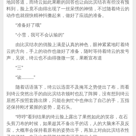
地回答道，而绮云如此果断的回答也让由比滨结衣有些没有预
料到，脸上竟不由得出现了一丝呆愣的神情，不过随着绮云的
动作也就很快精神抖擞起来，做好了应战的准备。
“准备好了哦”
“小雪，我可不会认输的”
由比滨结衣的俏脸上满是认真的神色，眼神紧紧地盯着绮
云的方向，手上的动作也做好了准备，随时等待着绮云的发号
声，见状，绮云也不由得微微一笑，果断宣布道
“三”
“诶..........”
随着话语落下，绮云以迅雷不及掩耳之势使出了布，而看
到绮云突然出手的由比滨结衣顿时也乱了阵脚，没有想到绮云
居然不按照套路出牌，只能在匆忙中也伸出了自己的手，五指
还保持刚才紧握的姿势，是石头。
“哼哼”看到结果的绮云脸上露出了果然如此的笑容，在石
头剪刀布的时候，如果趁其不备出手的话，人的大脑来不及反
应，大概率会保持着原有的姿势出手，再加上对由比滨结衣性