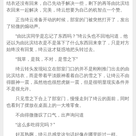
结衣还没有回来，自己先动手解决一些，剩下的再等由比滨结
衣回来一起解决，完美，绮云想要为自己的机智点一个赞。
正当绮云准备开动的时候，部室的门被突然打开了，发出
了轻微的煽动声。
“由比滨同学是忘记了东西吗？”绮云头也不回地问道，他
还以为由比滨结衣是不是落下了什么东西回来拿了，只是对方
始终没有回复，绮云这才疑惑地把头转过去。
“我草，是我，不对，是雪之下”
绮云转头发现站立在部室门口的并不是刚刚推门出去的由
比滨结衣，而是带着平淡眼神看着自己的雪之下，让绮云不由
得眼神一震，虽然他也很想虎躯一震，但是很明显现实条件并
不是很允许。
只见雪之下合上了部室门，慢慢走到了绮云的面前，同时
也看到了摆放在桌面上的一大堆零食。
不由得微微叹了口气，出声询问道
“这么多吃得完吗？”
好耳熟啊，绮云总感觉这句话好像在哪里听过一样。