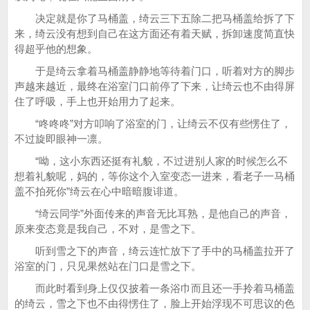
决定就是你了马桶盖，绮云三下五除二把马桶盖给拆了下
来，绮云没有想到自己在这方面还有着天赋，拆卸速度简直快
得超乎他的想象。
于是绮云拿着马桶盖静静地等待着门口，听着对方的脚步
声越来越近，最终在浴室门口前停了下来，让绮云也不由得屏
住了呼吸，手上也开始用力了起来。
“咚咚咚”对方叩响了浴室的门，让绮云不仅有些愣住了，
不过旋即眼神一凛。
“呦，这小东西还挺有礼貌，不过进别人家的时候怎么不
想着礼貌呢，妈的，等你这个入室变态一进来，看老子一马桶
盖不拍死你”绮云在心中暗暗腹诽道。
“绮云同学”外面传来的声音无比耳熟，是他自己的声音，
原来变态竟是我自己，不对，是雪之下。
听到雪之下的声音，绮云连忙放下了手中的马桶盖拉开了
浴室的门，只见果然站在门口是雪之下。
而此时看到身上仅仅披着一条浴巾而且还一手拎着马桶盖
的绮云，雪之下也不由得愣住了，脸上开始浮现不可思议的色