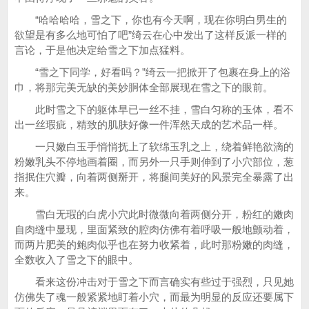
“哈哈哈哈，雪之下，你也有今天啊，现在你明白男生的
欲望是有多么地可怕了吧”绮云在心中发出了这样反派一样的
言论，于是他决定给雪之下加点猛料。
“雪之下同学，好看吗？”绮云一把掀开了包裹在身上的浴
巾，将那完美无缺的美妙胴体全部展现在雪之下的眼前。
此时雪之下的躯体早已一丝不挂，雪白匀称的玉体，看不
出一丝瑕疵，精致的肌肤好像一件浑然天成的艺术品一样。
一只嫩白玉手悄悄抚上了软绵玉乳之上，绕着鲜艳欲滴的
粉嫩乳头不停地画着圈，而另外一只手则伸到了小穴部位，葱
指抿住穴瓣，向着两侧掰开，将腿间美好的风景完全暴露了出
来。
雪白无瑕的白虎小穴此时微微向着两侧分开，粉红的嫩肉
自肉缝中显现，里面紧致的腔肉仿佛有着呼吸一般地颤动着，
而两片肥美的鲍肉似乎也在努力收紧着，此时那粉嫩的肉缝，
全数收入了雪之下的眼中。
看来这份冲击对于雪之下而言确实有些过于强烈，只见她
仿佛失了魂一般紧紧地盯着小穴，而最为明显的反应还要属下