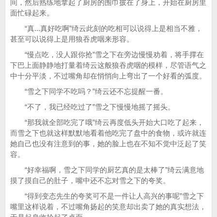
间，然后熟练地拿起了厨房的围巾披在了身上，开始在厨房里
面忙碌起来。
“真...真好吃啊”绮云此刻的吃相可以说得上是相当不雅，
甚至可以说得上是用狼吞虎咽来形容。
“慢点吃，没人跟你抢”雪之下在旁边慢慢劝着，将手撑在
下巴上面静静地打量着绮云这般狼吞虎咽的模样，尽管语气之
中十分平淡，不过嘴角却在悄悄向上弯出了一个好看的弧度。
“雪之下同学不吃吗？”绮云还不忘提醒一番。
“不了，我已经吃过了”雪之下慢慢地摇了摇头。
“那我就全部吃完了哦”绮云再度低头开始大口吃了起来，
而雪之下也就这样默默地看着他吃完了盘中的食物，或许就连
她自己也没有注意到的事，她的脸上也在不知不觉中泛起了笑
容。
“好幸福啊，雪之下同学的厨艺真的是太棒了”绮云满意地
摸了摸自己的肚子，嘴中还不忘对雪之下的夸奖。
“得到变态先生的夸奖可不是一件让人高兴的事呢”雪之下
嘴里这样说着，不过嘴角扬起的笑意却出卖了她的真实想法，