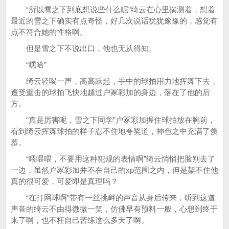
“所以雪之下到底想说些什么呢”绮云在心里揣测着，想着
最近的雪之下确实有点奇怪，好几次说话犹犹豫豫的，感觉有
点不符合她的性格啊。
但是雪之下不说出口，他也无从得知。
“嘿哈”
绮云轻喝一声，高高跃起，手中的球拍用力地挥舞下去，
遭受重击的球拍飞快地越过户冢彩加的身边，落在了他的后
方。
“真是厉害呢，雪之下同学”户冢彩加握住球拍放在胸前，
看到绮云挥舞球拍的样子忍不住地夸奖道，神色之中充满了羡
慕。
“喂喂喂，不要用这种犯规的表情啊”绮云悄悄把脸别去了
一边，虽然户冢彩加并不在自己的xp范围之内，但是架不住他
真的很可爱，可爱即是真理吗？
“在打网球啊”带有一丝挑衅的声音从身后传来，听到这道
声音的绮云不由得微微一笑，仿佛早有预料一般，心想到终于
来了啊，也不枉自己苦练这么多天了啊。