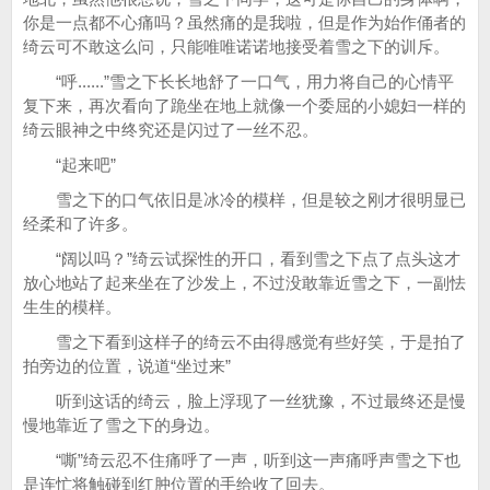
你是一点都不心痛吗？虽然痛的是我啦，但是作为始作俑者的
绮云可不敢这么问，只能唯唯诺诺地接受着雪之下的训斥。
“呼......”雪之下长长地舒了一口气，用力将自己的心情平
复下来，再次看向了跪坐在地上就像一个委屈的小媳妇一样的
绮云眼神之中终究还是闪过了一丝不忍。
“起来吧”
雪之下的口气依旧是冰冷的模样，但是较之刚才很明显已
经柔和了许多。
“阔以吗？”绮云试探性的开口，看到雪之下点了点头这才
放心地站了起来坐在了沙发上，不过没敢靠近雪之下，一副怯
生生的模样。
雪之下看到这样子的绮云不由得感觉有些好笑，于是拍了
拍旁边的位置，说道“坐过来”
听到这话的绮云，脸上浮现了一丝犹豫，不过最终还是慢
慢地靠近了雪之下的身边。
“嘶”绮云忍不住痛呼了一声，听到这一声痛呼声雪之下也
是连忙将触碰到红肿位置的手给收了回去。