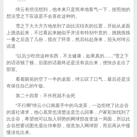
绮云有些没想到，他本来只是简单地客气一下，按照他的
想法雪之下应该是不会喜欢这种的。
雪之下大大方方地坐到了由比滨结衣的位置，开始从桌面
上挑选起来，不过看起来她似乎并没有特别中意的，挑挑拣拣
一番之后选了几份，揽在了怀里，然后站起身来，扭头对绮云
说道
“以后少吃些这种东西，不太健康，如果真的……”雪之下
的话语顿了顿，后面的话最终还是没有说出来，便快步走出了
部室。
看着眼前的空了一半的桌面，绮云叹了口气，最后还是没
有保住自己的午饭。
第二十四章：不作死就不会死
“不行啊”绮云小口抿着手中的乌龙茶，一边拒绝了比企谷
的退社请求，他心底里也清楚这是怎么回事，户冢彩加找到了
比企谷，希望他可以加入弱势的网球部改变这一局面，所以比
企谷想要试图先退出侍奉部，假意加入网球部，而后再从中慢
慢淡化出来。