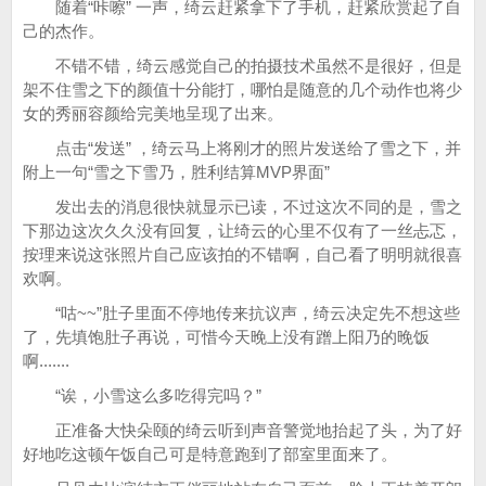
随着“咔嚓” 一声，绮云赶紧拿下了手机，赶紧欣赏起了自
己的杰作。
不错不错，绮云感觉自己的拍摄技术虽然不是很好，但是
架不住雪之下的颜值十分能打，哪怕是随意的几个动作也将少
女的秀丽容颜给完美地呈现了出来。
点击“发送” ，绮云马上将刚才的照片发送给了雪之下，并
附上一句“雪之下雪乃，胜利结算MVP界面”
发出去的消息很快就显示已读，不过这次不同的是，雪之
下那边这次久久没有回复，让绮云的心里不仅有了一丝忐忑，
按理来说这张照片自己应该拍的不错啊，自己看了明明就很喜
欢啊。
“咕~~”肚子里面不停地传来抗议声，绮云决定先不想这些
了，先填饱肚子再说，可惜今天晚上没有蹭上阳乃的晚饭
啊.......
“诶，小雪这么多吃得完吗？”
正准备大快朵颐的绮云听到声音警觉地抬起了头，为了好
好地吃这顿午饭自己可是特意跑到了部室里面来了。