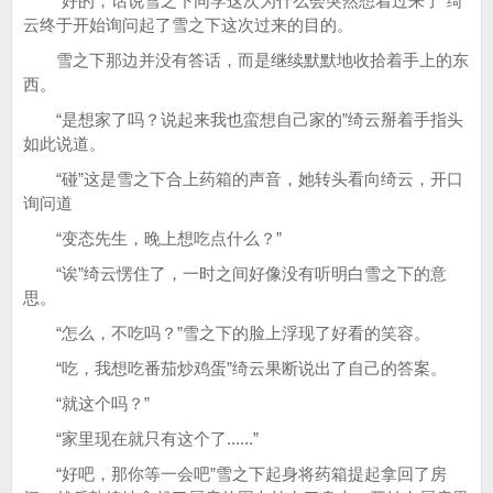
“好的，话说雪之下同学这次为什么会突然想着过来了”绮
云终于开始询问起了雪之下这次过来的目的。
雪之下那边并没有答话，而是继续默默地收拾着手上的东
西。
“是想家了吗？说起来我也蛮想自己家的”绮云掰着手指头
如此说道。
“碰”这是雪之下合上药箱的声音，她转头看向绮云，开口
询问道
“变态先生，晚上想吃点什么？”
“诶”绮云愣住了，一时之间好像没有听明白雪之下的意
思。
“怎么，不吃吗？”雪之下的脸上浮现了好看的笑容。
“吃，我想吃番茄炒鸡蛋”绮云果断说出了自己的答案。
“就这个吗？”
“家里现在就只有这个了......”
“好吧，那你等一会吧”雪之下起身将药箱提起拿回了房