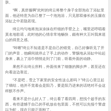
肤。
“啊，真舒服啊”此时的绮云将整个身子全部泡在了浴缸里
面，他还特意为自己整了一个泡泡浴，只见那双修长的玉腿在
浴缸之中若隐若现。
绮云均匀地将泡沫涂抹在纤细的手臂之上，嘴里还哼唱着
莫名地歌谣，此时他的心情非常地畅快，颇有种大王叫我来巡
山的得意之感。
“咔嚓”绮云不知道是不是自己的错觉，自己好像听见了开
门的声音，他瞬间就停止了手上的动作，警惕地从浴缸中站起
身来，裹上了浴巾悄悄走到了门前，听着外面的动静。
果然不出绮云所料，外面传来了细微的脚步声，甚至还在
向着这边靠近。
“不是吧，雪之下家里的安全性这么差吗？”绮云心里泛起
了嘀咕，他并不觉着会是阳乃，要是阳乃进来的话绝对不会这
样默不作声。
看来不是什么好人了，绮云看了看四周，想找个趁手的东
西，有些遗憾于自己的手机放在包里面，不然可以先报个警虚
以为蛇，现在只能正面刚了。