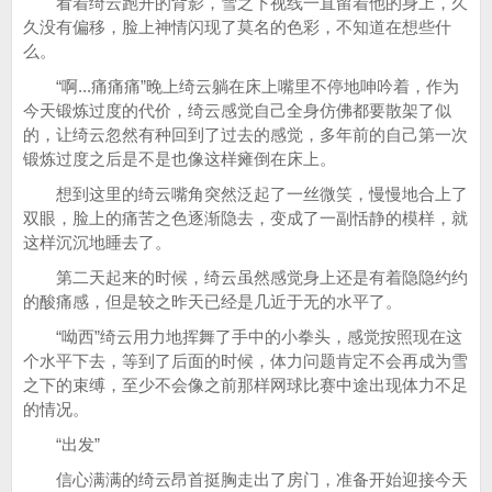
看着绮云跑开的背影，雪之下视线一直留着他的身上，久
久没有偏移，脸上神情闪现了莫名的色彩，不知道在想些什
么。
“啊...痛痛痛”晚上绮云躺在床上嘴里不停地呻吟着，作为
今天锻炼过度的代价，绮云感觉自己全身仿佛都要散架了似
的，让绮云忽然有种回到了过去的感觉，多年前的自己第一次
锻炼过度之后是不是也像这样瘫倒在床上。
想到这里的绮云嘴角突然泛起了一丝微笑，慢慢地合上了
双眼，脸上的痛苦之色逐渐隐去，变成了一副恬静的模样，就
这样沉沉地睡去了。
第二天起来的时候，绮云虽然感觉身上还是有着隐隐约约
的酸痛感，但是较之昨天已经是几近于无的水平了。
“呦西”绮云用力地挥舞了手中的小拳头，感觉按照现在这
个水平下去，等到了后面的时候，体力问题肯定不会再成为雪
之下的束缚，至少不会像之前那样网球比赛中途出现体力不足
的情况。
“出发”
信心满满的绮云昂首挺胸走出了房门，准备开始迎接今天