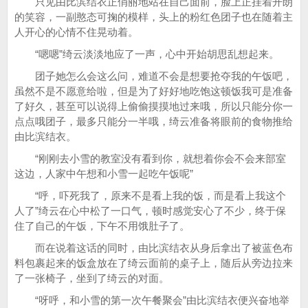
只见由比滨结衣正俏丽地站在自己面前，脸上正挂着开朗
的笑容，一副憨态可掬的模样，头上的粉红色团子也在随着主
人开心的心情不住晃动着。
“嗯嗯”绮云淡淡地应了一声，心中开始胡思乱想起来。
团子她怎么会这么问，难道不会是想要抢夺我的午饭吧，
虽然不是不愿意给啦，但是为了好好地吃饱这顿饭我可是准备
了好久，甚至可以说得上偷偷摸摸地过来哦，所以只能分你一
点点哦团子，最多只能分一半哦，绮云准备将眼前的食物推给
由比滨结衣。
“刚刚去小雪的教室没有看到你，就想着你会不会来部室
这边，人家中午想和小雪一起吃午饭呢”
“呼，吓死我了，原来不是看上我的饭，而是看上我这个
人了”绮云在心中松了一口气，顿时感觉安心了不少，终于保
住了自己的午饭，下午不用饿肚子了。
而在说着这话的同时，由比滨结衣从身后拿出了被蓝色布
料包裹起来的饭盒放在了绮云面前的桌子上，随后从旁边拉来
了一张椅子，坐到了绮云的对面。
“呀呼，和小雪的第一次午餐聚会”由比滨结衣便兴奋地举