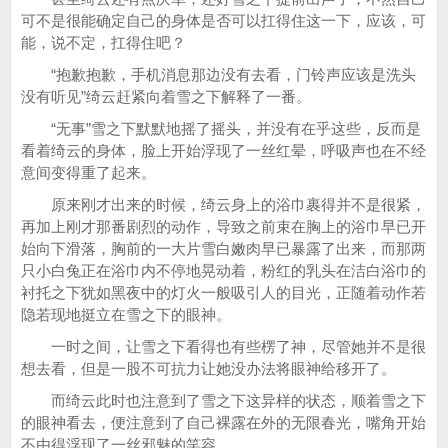
可不是很能确定自己的身体是否可以扛得住这一下，应该，可
能，说不定，扛得住吧？
“抱歉抱歉，手机消息那边没有去看，门铃声应该是洗头
没有听见”绮云赶紧向着雪之下解释了一番。
“无事”雪之下默默地摇了摇头，并没有在乎这些，反而是
看着绮云的身体，脸上开始浮现了一丝红晕，呼吸声也在不经
意间变得重了起来。
原来刚才出来的时候，绮云身上的浴巾裹得并不是很紧，
再加上刚才那番剧烈的动作，导致之前束在胸上的浴巾早已开
始向下滑落，胸前的一大片雪白嫩肉早已暴露了出来，而那两
只小白兔正在浴巾内不停地晃动着，粉红的乳头在洁白浴巾的
衬托之下犹如黑夜中的灯火一般吸引人的目光，正随着动作若
隐若现地挺立在雪之下的眼神。
一时之间，让雪之下看得也有些楞了神，尽管她并不是很
想去看，但是一股不可抗力让她没办法将眼神给移开了。
而绮云此时也注意到了雪之下这异样的状态，顺着雪之下
的眼神看去，便注意到了自己裸露在外的无限春光，嘴角开始
不由得浮现了一丝邪魅的笑容。