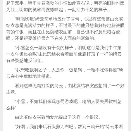
起了双手，嘴里带着激动的心情如此宣布说，明亮的眼眸也因
为脸上明媚的笑容而微微眯起，一副活力十足的样子。
“嗨噫嗨噫”绮云简单地应付了两句，心里有些羡慕由比滨
结衣总是充满活力的样子，不过眼下的他只想着好好地解决眼
前的午饭，而且在由比滨结衣面前，自己也不好意思狼吞虎
咽，还是得要维护雪之下在外人面前的形象的。
“小雪怎么一副没有干劲的样子，明明这可是我们中午第
一次午饭集会呢”由比滨结衣看着面前像霜打茄子一样的绮云
有些疑惑地反问道。
“我想吃饭啊团子，人是铁，饭是钢，一顿不吃饿得慌”绮
云在心中默默地吐槽道。
看到这样无精打采的绮云，由比滨结衣突然想到了一个好
主意。
“小雪，不如我们来玩惩罚游戏吧，输的人要去买饮料怎
么样”
由比滨结衣兴致勃勃地提出了这样一个提议。
“好啊，我们来玩石头剪刀布吧，数到三就开始”绮云果断