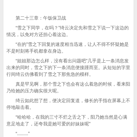
第二十三章：午饭保卫战
“雪之下同学，在吗？”绮云决定先和雪之下说一下这边的
情况，以免对方还担心着这边。
“在的”雪之下回复的速度相当迅速，让人不得不怀疑她是
不是时刻将手机都拿在身边。
“姐姐那边怎么样，没有看出问题吧”几乎是上一条消息发
出来的同时，雪之下的下一条消息便接踵而至。从短短的字里
行间绮云仿佛看到了雪之下那焦急的模样。
真是罕见啊，那个雪之下也会有这么着急的时候，看来阳
乃给她的压力确实很大呢。
绮云如此想了想，便决定回复道，修长的手指在屏幕上不
停地敲击着。
“哈哈哈，在我的三寸不烂之舌之下，阳乃她当然是心满
意足地走了，还夸我是她可爱的好妹妹呢”
“.........”