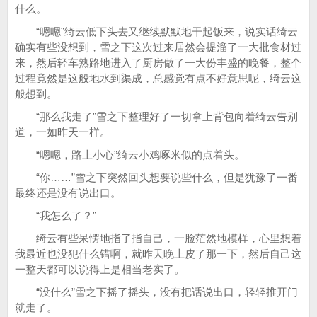
什么。
“嗯嗯”绮云低下头去又继续默默地干起饭来，说实话绮云
确实有些没想到，雪之下这次过来居然会提溜了一大批食材过
来，然后轻车熟路地进入了厨房做了一大份丰盛的晚餐，整个
过程竟然是这般地水到渠成，总感觉有点不好意思呢，绮云这
般想到。
“那么我走了”雪之下整理好了一切拿上背包向着绮云告别
道，一如昨天一样。
“嗯嗯，路上小心”绮云小鸡啄米似的点着头。
“你……”雪之下突然回头想要说些什么，但是犹豫了一番
最终还是没有说出口。
“我怎么了？”
绮云有些呆愣地指了指自己，一脸茫然地模样，心里想着
我最近也没犯什么错啊，就昨天晚上皮了那一下，然后自己这
一整天都可以说得上是相当老实了。
“没什么”雪之下摇了摇头，没有把话说出口，轻轻推开门
就走了。