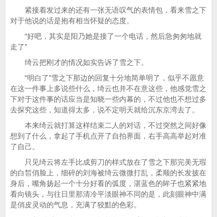
紧接着发过来的还有一张无语叹气的表情包，看来雪之下
对于他说的话是抱有相当怀疑的态度。
“好吧，其实是阳乃她是接了一个电话，然后急匆匆地就
走了”
绮云把刚才的情况如实告诉了雪之下。
“明白了”雪之下那边的回复十分地简单明了，似乎不愿意
在这一件事上多说些什么，绮云也并不在意这些，他感觉雪之
下对于这件事的话应当是知晓一些内幕的，不过他也不想过多
去探究这些，知道得太多，说不定明天就给沉东京湾去了。
本来绮云就打算这样结束二人的对话，不过突然之间好像
想到了什么，拿起了手机点开了自拍界面，右手高高举起对准
了自己。
只见绮云将左手比成剪刀的样式放在了雪之下那完美无瑕
的白皙俏脸上，细碎的刘海被绮云微微打乱，柔顺的长发披在
身后，嘴角扬起一个十分好看的弧度，湛蓝色的眸子也紧紧地
看向镜头，与往日里那清冷平淡眼神不同的是，此刻眼神中满
是俏皮灵动的气息，充满了狡黠的色彩。