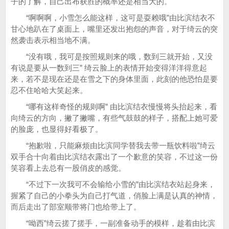
子的了解，自己出布获胜的概率还是相当大的。
“啊啊啊，小雪怎么能这样，这可是耍赖哦”由比滨结衣不
甘心地趴在了桌面上，嘴里还发出抱怨的声音，对于绮云的突
然袭击表示相当地不满。
“没有哦，我可是按照规则来的哦，数到三就开始，又没
有说是要从一数到三” 绮云脸上的表情开始变得洋洋得意起
来，若不是现在还是在雪之下的身体里面，此刻的他恐怕是要
忍不住哈哈大笑起来。
“哪有这样奇怪的规则啊” 由比滨结衣慢慢将头抬起来，看
向绮云的方向，撇了撇嘴，有些气鼓鼓的样子，搭配上她可爱
的脸庞，也显得好看极了。
“抱歉啦，只能麻烦由比滨同学替我去带一瓶饮料啦”绮云
双手合十向着由比滨结衣露出了一个歉意的笑容，不过这一份
笑容看上去总有一股俏皮的感觉。
“不过下一次我可不会输给小雪的”由比滨结衣站起身来，
握紧了自己的小拳头为自己打气道，俏脸上满是认真的神情，
而后走出了部室顺带将门也给带上了。
“呦西”绮云搓了搓手，一副准备动手的模样，趁着由比滨