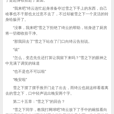
于是起身收拾起了桌面。
“我来吧”绮云连忙起身准备夺过雪之下手上的东西，自己
啥事也不干那也太过意不去了，不过却被雪之下一个灵活的转
身给躲开了。
“没事，我来吧”雪之下拒绝了绮云的帮助，转身进了厨房
将一切都收拾干净。
“那我回去了”雪之下站在了门口向绮云告别说。
“诶”
“怎么，变态先生还打算让我留下来吗？”雪之下的眼神之
中充满了调笑的味道
“也不是也不可以啦”
“晚安啦”
雪之下摆了摆手推开门走了出去，而绮云也就这样看着离
去的雪之下，口中轻声说出晚安两个字。
第二十五章：“雪之下”的回合？
“雪之下同学，教我打网球吧”绮云放下了手中的碗筷看向