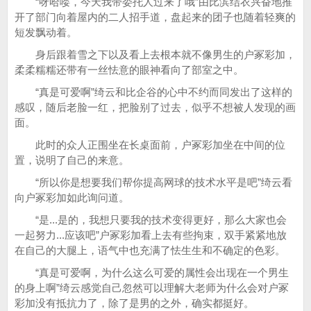
“呀哈喽，今天我带委托人过来了哦”由比滨结衣兴奋地推
开了部门向着屋内的二人招手道，盘起来的团子也随着轻爽的
短发飘动着。
身后跟着雪之下以及看上去根本就不像男生的户冢彩加，
柔柔糯糯还带有一丝怯意的眼神看向了部室之中。
“真是可爱啊”绮云和比企谷的心中不约而同发出了这样的
感叹，随后老脸一红，把脸别了过去，似乎不想被人发现的画
面。
此时的众人正围坐在长桌面前，户冢彩加坐在中间的位
置，说明了自己的来意。
“所以你是想要我们帮你提高网球的技术水平是吧”绮云看
向户冢彩加如此询问道。
“是...是的，我想只要我的技术变得更好，那么大家也会
一起努力...应该吧”户冢彩加看上去有些拘束，双手紧紧地放
在自己的大腿上，语气中也充满了怯生生和不确定的色彩。
“真是可爱啊，为什么这么可爱的属性会出现在一个男生
的身上啊”绮云感觉自己忽然可以理解大老师为什么会对户冢
彩加没有抵抗力了，除了是男的之外，确实都挺好。