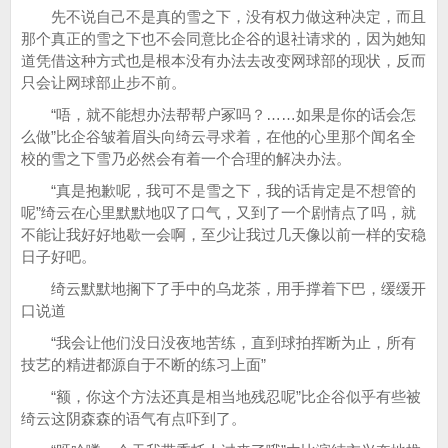
先不说自己不是真的雪之下，没有权力做这种决定，而且
那个真正的雪之下也不会同意比企谷的退社请求的，因为她知
道凭借这种方式也是根本没有办法去改变网球部的现状，反而
只会让网球部止步不前。
“唔，就不能想办法帮帮户冢吗？……如果是你的话会怎
么做”比企谷皱着眉头向绮云寻求着，在他的心里那个闻名全
校的雪之下雪乃必然会有着一个合理的解决办法。
“真是抱歉呢，我可不是雪之下，我的话肯定是不想管的
呢”绮云在心里默默地叹了口气，又到了一个剧情点了吗，就
不能让我好好地歇一会啊，至少让我过几天像以前一样的安稳
日子好吧。
绮云默默地搁下了手中的乌龙茶，用手撑着下巴，缓缓开
口说道
“我会让他们没日没夜地苦练，直到球拍挥断为止，所有
技艺的精进都源自于不断的练习上面”
“额，你这个方法还真是相当地残忍呢”比企谷似乎有些被
绮云这阴森森的语气有点吓到了。