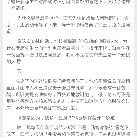
了端庄姿态坐在对面此时正小口吃着饭的雪之下，发出了这样
一个请求。
“为什么突然想学这个，变态先生是想加入网球部吗？”雪
之下手上的动作停了下来，眸子平淡地看向了绮云，继而追问
道
“像这次委托的话，也只是提高户冢彩加的网球技术，为
什么变态先生反而一副更加着急的样子，按理来说，就算你在
一旁坐视不管也是没问题的，我可不觉着变态先生是一个勤快
的人呢”
“额”
雪之下的这番话确实把绮云问住了，他总不能说后面剧情
里面叶山隼人和三浦优美子会过来挑衅，到时候会有一番苦
战，所以先提前演练好，再狠狠地教训他们一顿，绮云可不是
那种坐等对方来骑脸输出的人，主要不知道对方什么时候会过
来，不然绮云更想要提前找上门去。
“可能是因为，技多不压身？”绮云试探着开口说道
“唉，那每天部室活动结束后留下吧，我给你陪练”雪之下
叹了一口气，很明显并没有相信绮云的鬼话，但是也没有追问