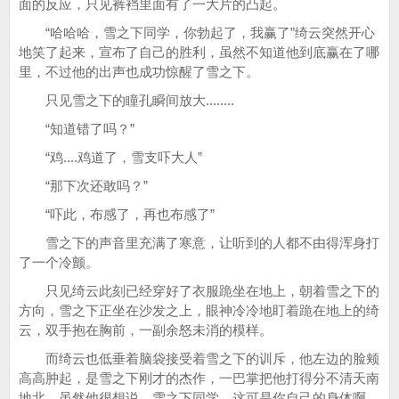
面的反应，只见裤裆里面有了一大片的凸起。
“哈哈哈，雪之下同学，你勃起了，我赢了”绮云突然开心
地笑了起来，宣布了自己的胜利，虽然不知道他到底赢在了哪
里，不过他的出声也成功惊醒了雪之下。
只见雪之下的瞳孔瞬间放大........
“知道错了吗？”
“鸡....鸡道了，雪支吓大人”
“那下次还敢吗？”
“吓此，布感了，再也布感了”
雪之下的声音里充满了寒意，让听到的人都不由得浑身打
了一个冷颤。
只见绮云此刻已经穿好了衣服跪坐在地上，朝着雪之下的
方向，雪之下正坐在沙发之上，眼神冷冷地盯着跪在地上的绮
云，双手抱在胸前，一副余怒未消的模样。
而绮云也低垂着脑袋接受着雪之下的训斥，他左边的脸颊
高高肿起，是雪之下刚才的杰作，一巴掌把他打得分不清天南
地北，虽然他很想说，雪之下同学，这可是你自己的身体啊，