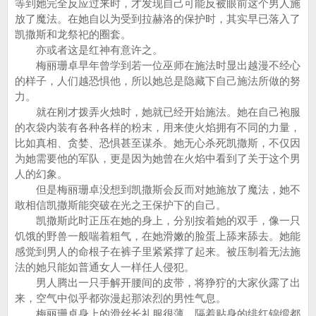
等到她完全反应过来时，才发现自己可能反被眼前这个男人施
放了魔法。在她自以为受到拉赫洛的保护时，其实早已落入了
凯撒斯和龙祭祀的圈套。
亦或者这是红神有意许之。
梅丽珊卓早年曾学到若一位巫师在施法时显出越漫不经心
的样子，人们越恐惧他，所以她总是隐藏下自己施法所做的努
力。
就在刚才拨弄火烛时，她就已经开始施法。她在自己袍服
的衣袋内装有各种各样的粉末，用来使火焰拥有不同的力量，
比如真相、贪婪、恐惧甚至谋杀。她无心杀死凯撒斯，不仅因
为她需要他的军队，更是因为她曾在火焰中看到了关于这个男
人的幻象。
但是梅丽珊卓没想到凯撒斯会反而对她施放了魔法，她不
敢相信凯撒斯能突破在光之王保护下的自己。
凯撒斯此时正压在她的身上，分别按着她的双手，像一只
饥饿的野兽一般喘着粗气，在她滑嫩的脸蛋上舔来舔去。她能
感觉到男人的命根子在裤子里紧紧撑了起来。被压制着无法施
法的她只能如普通女人一样任人侵犯。
男人腾出一只手解开腰间的皮带，将狰狞的大家伙露了出
来，空气中似乎都弥漫起那浓烈的男性气息。
梅丽珊卓身上的滑丝长礼服很薄，隔着贴身的绯红锦缎都