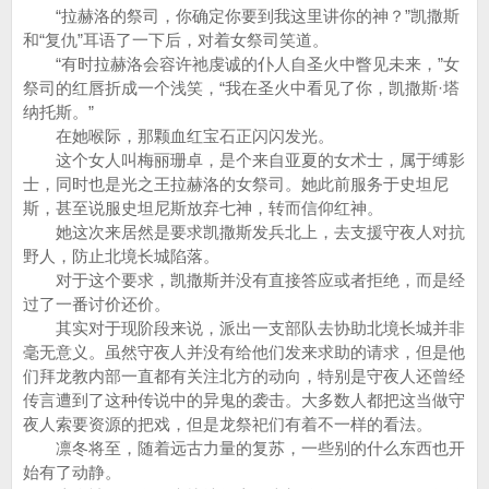
“拉赫洛的祭司，你确定你要到我这里讲你的神？”凯撒斯
和“复仇”耳语了一下后，对着女祭司笑道。
“有时拉赫洛会容许祂虔诚的仆人自圣火中瞥见未来，”女
祭司的红唇折成一个浅笑，“我在圣火中看见了你，凯撒斯·塔
纳托斯。”
在她喉际，那颗血红宝石正闪闪发光。
这个女人叫梅丽珊卓，是个来自亚夏的女术士，属于缚影
士，同时也是光之王拉赫洛的女祭司。她此前服务于史坦尼
斯，甚至说服史坦尼斯放弃七神，转而信仰红神。
她这次来居然是要求凯撒斯发兵北上，去支援守夜人对抗
野人，防止北境长城陷落。
对于这个要求，凯撒斯并没有直接答应或者拒绝，而是经
过了一番讨价还价。
其实对于现阶段来说，派出一支部队去协助北境长城并非
毫无意义。虽然守夜人并没有给他们发来求助的请求，但是他
们拜龙教内部一直都有关注北方的动向，特别是守夜人还曾经
传言遭到了这种传说中的异鬼的袭击。大多数人都把这当做守
夜人索要资源的把戏，但是龙祭祀们有着不一样的看法。
凛冬将至，随着远古力量的复苏，一些别的什么东西也开
始有了动静。