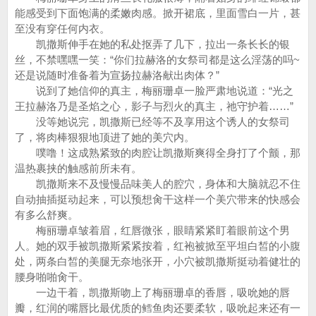
能感受到下面饱满的柔嫩肉感。掀开裙底，里面雪白一片，甚
至没有穿任何内衣。
凯撒斯伸手在她的私处抠弄了几下，拉出一条长长的银
丝，不禁嘿嘿一笑：“你们拉赫洛的女祭司都是这么淫荡的吗~
还是说随时准备着为宣扬拉赫洛献出肉体？”
说到了她信仰的真主，梅丽珊卓一脸严肃地说道：“光之
王拉赫洛乃是圣焰之心，影子与烈火的真主，祂守护着……”
没等她说完，凯撒斯已经等不及享用这个诱人的女祭司
了，将肉棒狠狠地顶进了她的美穴内。
噗噜！这成熟紧致的肉腔让凯撒斯爽得全身打了个颤，那
温热裹挟的触感前所未有。
凯撒斯来不及慢慢品味美人的腔穴，身体和大脑就忍不住
自动抽插挺动起来，可以预想肏干这样一个美穴带来的快感会
有多么舒爽。
梅丽珊卓皱着眉，红唇微张，眼睛紧紧盯着眼前这个男
人。她的双手被凯撒斯紧紧按着，红袍被掀至平坦白皙的小腹
处，两条白皙的美腿无奈地张开，小穴被凯撒斯挺动着健壮的
腰身啪啪肏干。
一边干着，凯撒斯吻上了梅丽珊卓的香唇，吸吮她的唇
瓣，红润的嘴唇比最优质的鳕鱼肉还要柔软，吸吮起来还有一