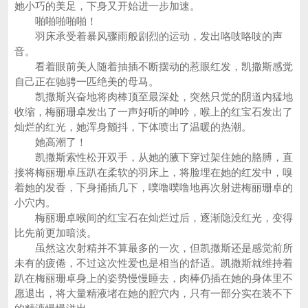
她小巧的美足，下身又开始进一步加速。
啪啪啪啪啪！
羽床承受着暴风骤雨般剧烈的运动，发出咯吱咯吱的声
音。
看着眼前美人随着抽插不断摆动的惹眼红发，凯撒斯感觉
自己正在驰骋一匹绝美的母马。
凯撒斯兴奋地将肉棒顶至最深处，突然只觉的阴道内猛地
收缩，梅丽珊卓发出了一声好听的呻吟，喉上的红宝石发出了
灿烂的红光，她浑身颤抖，下体喷出了温暖的热潮。
她高潮了！
凯撒斯索性松开双手，从她的腋下穿过架住她的胳膊，直
接将梅丽珊卓压趴在柔软的羽床上，将脸埋在她的红发中，嗅
着她的发香，下身捅插几下，噗噜噗噜地再次射进梅丽珊卓的
小穴内。
梅丽珊卓喉间的红宝石在灿烂过后，逐渐隐没红光，变得
比先前更加暗淡。
虽然这次射精并不算最多的一次，但凯撒斯还是感觉前所
未有的疲倦，不过这次性爱也是相当的舒适。凯撒斯就维持着
趴在梅丽珊卓身上的姿势慢慢睡去，肉棒仍插在她的身体里不
愿退出，将大量精液堵在她的腔穴内，只有一部分实在装不下