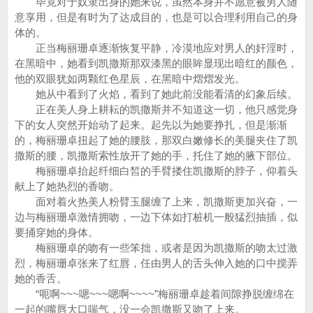
毕竟对于奴隶出身的她来说，虽然本身并不愿意被男人随
意享用，但是有时为了达成目的，也是可以合理利用自己的身
体的。
正当梅丽珊卓逐渐恢复平静，冷漠地应对男人的奸淫时，
在黑暗中，她看到凯撒斯那双漆黑的眼眸显现出暗红的颜色，
他的双眼犹如两颗红色星辰，在黑暗中熠熠发光。
她从中看到了火焰，看到了她此前没能看清的幻象后续。
正在美人身上耕耘的凯撒斯并不知道这一切，他只感觉身
下的女人突然开始动了起来。起先以为她要挣扎，但是渐渐
的，梅丽珊卓扭起了她的腰肢，那双白嫩修长的美腿夹住了凯
撒斯的腰，凯撒斯索性放开了她的手，托住了她的腋下部位。
梅丽珊卓抬起纤细白皙的手臂搂住凯撒斯的脖子，仰着头
献上了她热烈的香吻。
面对着火热美人粉臂玉腿缠了上来，凯撒斯更加兴奋，一
边与梅丽珊卓激情拥吻，一边下体如打桩机一般猛烈抽插，似
要捅穿她的身体。
梅丽珊卓的吻有一些笨拙，或者是因为凯撒斯的吻太过激
烈，梅丽珊卓张来了红唇，任由男人的舌头伸入她的口中搅弄
她的香舌。
“呃啊~~~嗯~~~嗯啊~~~~”梅丽珊卓趁着间隙挣脱缠绵在
一起的嘴唇大口喘气，没一会凯撒斯又吻了上来。