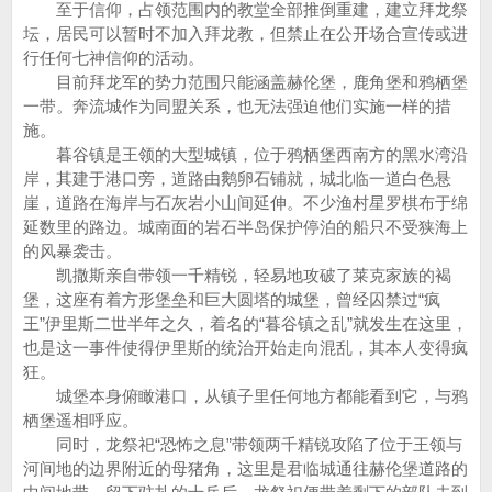
至于信仰，占领范围内的教堂全部推倒重建，建立拜龙祭
坛，居民可以暂时不加入拜龙教，但禁止在公开场合宣传或进
行任何七神信仰的活动。
目前拜龙军的势力范围只能涵盖赫伦堡，鹿角堡和鸦栖堡
一带。奔流城作为同盟关系，也无法强迫他们实施一样的措
施。
暮谷镇是王领的大型城镇，位于鸦栖堡西南方的黑水湾沿
岸，其建于港口旁，道路由鹅卵石铺就，城北临一道白色悬
崖，道路在海岸与石灰岩小山间延伸。不少渔村星罗棋布于绵
延数里的路边。城南面的岩石半岛保护停泊的船只不受狭海上
的风暴袭击。
凯撒斯亲自带领一千精锐，轻易地攻破了莱克家族的褐
堡，这座有着方形堡垒和巨大圆塔的城堡，曾经囚禁过“疯
王”伊里斯二世半年之久，着名的“暮谷镇之乱”就发生在这里，
也是这一事件使得伊里斯的统治开始走向混乱，其本人变得疯
狂。
城堡本身俯瞰港口，从镇子里任何地方都能看到它，与鸦
栖堡遥相呼应。
同时，龙祭祀“恐怖之息”带领两千精锐攻陷了位于王领与
河间地的边界附近的母猪角，这里是君临城通往赫伦堡道路的