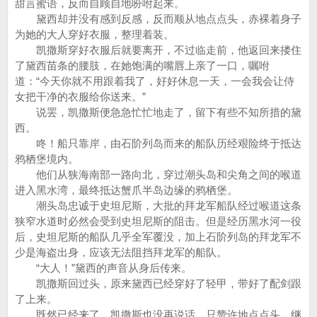
甜言蜜语，反而自顾自地吩咐起来。
黛西却并没有感到反感，反而顺从地点点头，赤裸着身子
为她的大人穿好衣服，整理着装。
凯撒斯穿好衣服后就要离开，不过临走前，他返回来搂住
了黛西苗条的腰肢，在她饱满的嘴唇上亲了一口，嘱咐
道：“今天你就不用跟着我了，好好休息一天，一会我会让侍
女把干净的衣服给你送来。”
说罢，凯撒斯便急急忙忙地走了，留下有些不知所措的黛
西。
咚！船只靠岸，由石阶列岛而来的船队历经艰险终于抵达
鸦栖堡境内。
他们从狭海南部一路向北，穿过潮头岛和尖角之间的喉道
进入黑水湾，最终抵达蟹爪半岛边缘的鸦栖堡。
潮头岛忠诚于史坦尼斯，大批的拜龙军船队经过喉道这条
狭窄水道时必然会受到史坦尼斯的阻击。但是经历黑水河一役
后，史坦尼斯的船队几乎全军覆没，加上石阶列岛的拜龙军不
少是海盗出身，应该无法阻挡拜龙军的船队。
“大人！”黛西的声音从身后传来。
凯撒斯回过头，原来黛西已经穿好了轻甲，带好了配剑跟
了上来。
既然已经来了，凯撒斯也没再说话，只赞许地点点头，继