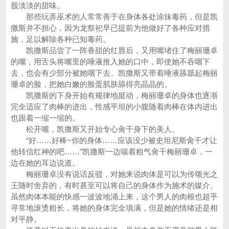
股淡淡的甜味。
那些玩弄巫术的人常常善于在身体各处涂抹毒药，但是凯
撒斯并不担心，因为龙祭祀早已提前为他做好了各种应对措
施，足以解除各种已知毒药。
凯撒斯品尝了一阵香甜的红唇后，又用嘴堵住了梅丽珊卓
的嘴，用舌头将嘴里的唾液推入她的口中，即使她不吞咽下
去，也会有少部分被她咽下去。凯撒斯又带着唾液舔舐起梅丽
珊卓的脸，把她白嫩的脸蛋肌肤舔得亮晶晶的。
凯撒斯的下身开始有规律地挺动，梅丽珊卓的身体也逐渐
完全适应了肉棒的进出，性感平坦的小腹随着肉棒在体内进出
也跟着一缩一缩的。
松开嘴，凯撒斯又开始专心肏干身下的美人。
“好……好棒~你的身体……应该没少被史坦尼斯肏干才让
他转信红神的吧……”凯撒斯一边喘着粗气肏干梅丽珊卓，一
边在她的耳边说道。
梅丽珊卓没有说话反驳，对她来说肉体是可以为传颂光之
王随时舍弃的，有时甚至可以将自己的身体作为施术的媒介。
虽然肉体本能的快感一波波地涌上来，这个男人的肉根也超乎
寻常地滚烫粗长，将她的身体完全填满，但是她的情绪还是相
对平静。