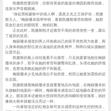
凯撒斯想要回答，但那张英俊的脸庞仿佛因剧痛而扭曲，
连发出声音都困难。
“身处黑暗蒙昧中的俗人啊，愿真主光之王保护你，凯撒
斯大人。”梅丽珊卓面带怜悯，看着凯撒斯痛苦的模样，她那
双血红血红的眼睛里，烛焰狂舞。
正在此时，凯撒斯刚才还痛苦不堪的表情突然一变，露出
了诡异的笑容。
梅丽珊卓感觉到男人环抱着自己的双手突然用力收紧，两
人身体相贴的部位发出滋滋的皮肉炙烤声，阵阵白烟从接触的
位置升起。
凯撒斯的脸上却丝毫看不出痛苦，只见他紧紧地抱住梅丽
珊卓的身子，双手在她的脊背和腰臀间乱摸，头埋在她的脖颈
间，贪婪地亲吻起她的脖子和脸蛋。
梅丽珊卓少见地表现出不知所措，然而让她更加震惊的还
在后面。
凯撒斯搂着梅丽珊卓直接重重地压向地面，在梅丽珊卓的
头接触到地面的一瞬间，梅丽珊卓感觉自己猛地砸在柔软的羽
床上。眼前原本还被烛火照得明亮的房间瞬间变得漆黑，就好
像烛火根本就被没点亮过一样。
一向睿智淡定的红袍女祭司首次感受到这种失控的情况，