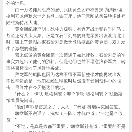
外的消息。
由一万名佣兵组成的雇佣兵团黄金团声称要扶助伊耿·坦
格利安以伊耿六世之名登上铁王座，他们意图从风暴地多处登
陆维斯特洛大陆。
黄金团纪律严明，战斗力极强，有近万战士和数千匹马，
甚至还有几头大象。正是在石阶列岛的拜龙军要出发渡海北上
时，碰上了意图占据石阶列岛做为登陆据点的黄金团，双方发
生了激烈的碰撞。
素来倨傲的黄金团第一次遭遇了如此挫败，石阶列岛的军
事实力超出了他们的预料。但是他们也并不愿意浪费军力，转
而将目标投向了风暴地各处。
拜龙军的船队也因为这样不得不重新整顿才能再次出发。
不过幸运的是，他们在经过喉道时居然没有受到预料中的阻
击，最终才在今天抵达目的地。
“什么？！伊耿·坦格利安？哪个伊耿·坦格利安？”凯撒斯
皱着眉头问道。
“他们声称是雷加之子，大人。”“暴君”科瑞纳克回答道。
凯撒斯不说话了，沉默了一阵，才低声道：“一定是个假
货。”
“不过，是真是假都不重要，”凯撒斯补充道，“重要的不是