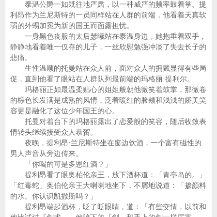
泰温公爵一如既往地严肃，以一种威严的频率鼓着掌。提
利昂作为兰尼斯特的一员同样站在人群的前端，他看着天真软
弱的外甥加冕为新的国王而面露担忧。
一身黑色丧服的太后瑟曦站在泰温身边，她抱垂着双手，
静静地看着唯一仅存的儿子，一丝欣慰勉强冲淡了失去长子的
悲痛。
生性温顺的托曼站在众人前，面对众人的拥戴显得有些局
促，直到他看了眼站在人群队列最前端的玛格丽·提利尔。
玛格丽正如最温柔贴心的姐姐般朝他微笑着鼓掌，那微卷
的棕色长发满是成熟的风情，泛着暖红的脸颊和浅浅的娇美笑
容更是融化了这位少年国王的心。
托曼对着台下的玛格丽露出了恋爱般的笑容，随后收敛表
情转头继续接受众人恭贺。
夜晚，提利昂·兰尼斯特坐在窗边饮酒，一个富有磁性的
男人声音从旁边传来。
「你喝的可是多恩红酒？」
提利昂看了眼奥柏伦亲王，放下酒杯道：「青亭岛的。」
「红毒蛇」奥伯伦亲王大喇喇地坐下，不屑地说道：「掺颜料
的水。你认识凯撒斯吗？」
提利昂端起酒杯，眨了眨眼睛，道：「有些交情，以前和