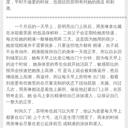
度，平时不做爱的时候，也很抗拒苏明奇对她的挑逗 和刺
激。
===============================================
一个月后的一天早上，苏明亮出门上班后，周美琳拿出藏
在冰箱最里面 的低温保鲜杯，二叔父子会定期给她发快递，
每次给她的精液一般够她用两 三天。这是因为她用的很少，
她发现精液并不需要很多，只要这些地方都有 精液，虫子就
不会有动作。精液能保持自己的身体一天很正常。所以自从回
到城里以后，她每天早上比老公晚出门十分钟，因为每天早上
的这个时候， 她身体里的寄生虫就开始活跃了，敏感部位的
恨痒会快速把她推上高潮，可 是马上就会被刺痛逼停，然后
继续推上高潮，再逼停。所以每天早上苏明奇 出门前，都看
到老婆有些难受的在尽量克制的状态下扭动屁股，夹腿。问过
几次，周美琳都说是着急上厕所。催促他赶紧出门上班，在苏
明奇走后。她 会马上拿出精液给自己涂抹灌入，以保证自己
一整天的正常。
时间久了，苏明奇也就习以为常了，他认为老婆每天早上
都要在出门前 上个大号。这只是生理习惯罢了。周末的时候
周美琳会尽量在老公起床前完 成精液的涂抹和灌入。