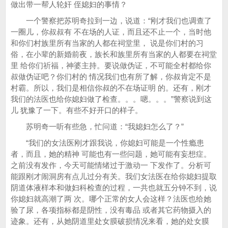
做出带一帮人轮奸 侄媳妇的事情？
一个警察把苏明奇拉到一边，说道：“刚才我们也调查了
一圈儿，你叔叔有 不在场的人证，而且还不止一个，当时他
和你们村族里所有当家的人都在祠堂里， 说是你们村的习
俗，在小辈的新婚前夜，族长和族里所有当家的人都要在祠堂
里 给你们祈福，神婆主持。要说做伪证，不可能全村都给你
叔做伪证吧？你们村的 情况我们也有所了解，你叔肯定不是
村霸。所以，我们是相信你叔的不在场证明 的。还有，刚才
我们的法医也给你媳妇做了检查。。。嗯。。。”警察说到这
儿 犹豫了一下。有些不好开口的样子。
苏明奇一听有些急，忙问道：“我媳妇怎么了？”
“我们的女法医刚才跟我说，你媳妇可能是一个性瘾患
者，而且，她的精神 可能也有一些问题，她可能有妄想症。
之前没有发作，今天可能情绪过于激动一 下发作了。分析可
能跟刚才闹洞房有点儿过分有关。我们女法医在给你媳妇提取
阴道体液样本和做妇科检查的过程，一共也就五分钟不到，说
你媳妇就高潮了两 次。哪个正常的女人会这样？法医也给她
验了尿，各项指标都是阴性，没有毒品 或者其它药物摄入的
迹象。还有，从她阴道里处女膜破损情况来看，她的处女膜