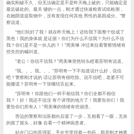
确实刚破不久，但无法确定是不是昨天晚上破的，只能确定是
最近破处的。最关 键的一点，刚才通过快速检查试纸检测，
在她阴道提取物中，没有发现任何其他 男性的基因成分。”警
察说道。
“他们轮奸了我！就在昨天晚上！还给我下面整个纹成了
黑色！我的身体就 是证据！你们为什么不信我？为什么不信
我？你们是不是一伙儿的？！”周美琳 冲过来拉着警察情绪有
些失控的喊叫道。
“老公！你信不信我？”周美琳突然转头瞪着苏明奇说道。
“我。。。我。。。”苏明奇一下不知道说什么好，说信
吧？警察刚才说的 话让苏明奇很吃惊。说不信吧，老婆不可
能撒谎？苏明奇一下张嘴结舌起来。
“苏明奇！你跟他们一样不相信我？你们全都不相信
我？！好！我还不信没 有个讲理的地方了！我要告你们！我
要告你们所有人！”周美琳的情绪有些崩溃。
旁边的警察和法医都向后退了一步，互相看了一眼，无奈
的摇了摇头，好像 在看一个精神病患者。
站在门口的苏强军，手在兜里捏着一包药，那是刚才神婆