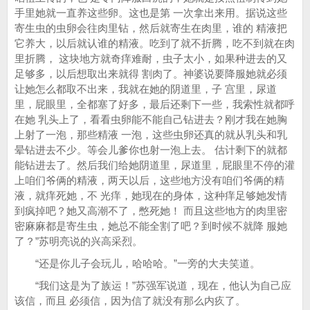
手里她就一直养这些卵。这也是第 一次拿出来用。据说这些
寄生虫的虫卵会往肉里钻，然后就寄生在肉里，谁的 精液把
它养大，以后就认谁的精液。吃到了就不折腾，吃不到就在肉
里折腾， 这块地方就奇痒难耐，虫子太小，如果种进去的又
足够多，以后想取出来就得 割肉了。神婆说要降服她就必须
让她怎么都取不出来，我就在她的阴道里，子 宫里，尿道
里，屁眼里，全都塞了好多，最后还剩下一些，我索性就都呼
在她 乳头上了，看看虫卵能不能自己钻进去？刚才我在她胸
上射了一泡，那些精液 一泡，这些虫卵还真的就从乳头和乳
晕钻进去不少。等会儿爹你也射一泡上去。 估计剩下的就都
能钻进去了。然后我们给她阴道里，尿道里，屁眼里不停的灌
上咱们爷俩的精液，两天以后，这些地方没有咱们爷俩的精
液，就痒死她，不 光痒，她现在的身体，这种痒足够她发情
到疯掉吧？她又高潮不了，憋死她！ 而且这些地方的肉里密
密麻麻都是寄生虫，她总不能全割了吧？到时候不就降 服她
了？”苏明亮说的兴高采烈。
“还是你儿子会玩儿，哈哈哈。”一旁的大夫笑道。
“我们这是为了族运！”苏强军说道，现在，他认为自己应
该信，而且 必须信，因为信了就没有那么内疚了。