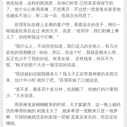
他也知道，这样的闹洞房，在他们村里 已经算是很保守的
了。他十分心疼周美琳，不想离开，不过想一想老爸在家里他
也确实不放心，听二叔一说，也就点头同意了。
苏强军站在楼上走廊的窗户旁，看着远去的侄子，掏出一
根烟递给身后走过 来的大夫，说道：“老同学，我们村摊上事
儿了，你得帮我这个忙啊。”
“我什么人，不说你也知道，我们这儿的女病人，有几分
姿色的我都睡过~ 哈哈，所以，你这个忙，我就是顺水人情，
反正也少不了我的好处。有美女操， 还有钱拿，何乐不为
呢。”刚才的那个大夫一脸淫笑的说道。
“我侄媳妇还能昏睡多久？我儿子正在带着神婆的东西过
来。估计半小时 就到了吧。”苏强军抽了口烟说道。
“差不多，最多四十多分钟，也就醒了，给她打的计量很
少。”大夫说道。
周美琳迷迷糊糊醒来的时候，天才蒙蒙亮，这一晚上她经
历的事情给她的 刺激太大了，她多希望一觉醒来只是一场梦
啊，可很快她就悲哀的发现一切都 是真实发生的，而且还在
继续。