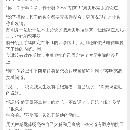
“你，你干嘛？拿手铐干嘛？不许胡来！”周美琳紧张的说道。
“除了操你，其它的你全都要无条件配合，更何况现在是让你
停止发情。”
苏明亮一边说一边不由分说的把周美琳拉起来，让她趴在茶几
上，把她的双手双
脚分别用手铐固定在茶几的四条腿上。期间还顺便从睡裙里脱
下了她的内裤。周
美琳没有过多反抗，由着他把自己固定在了客厅中间的茶几
上。
“嫂子你这黑乎乎阴阜纹身是怎么跟我哥解释的啊？”苏明亮调
笑着问道。
“我。。。我说我天生没有毛很难看，自己纹的。”周美琳羞耻
的说道。
“我那个傻哥哥还真信，哈哈哈。不废话了，开始了哦！我学
了很久才
学会的。”苏明亮一边说开始他的动作。
周美琳感觉苏明亮在自己大腿和足底的一些穴道有顺序的按压