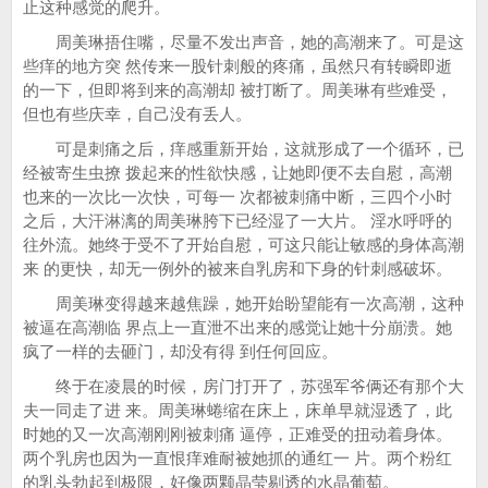
止这种感觉的爬升。
周美琳捂住嘴，尽量不发出声音，她的高潮来了。可是这
些痒的地方突 然传来一股针刺般的疼痛，虽然只有转瞬即逝
的一下，但即将到来的高潮却 被打断了。周美琳有些难受，
但也有些庆幸，自己没有丢人。
可是刺痛之后，痒感重新开始，这就形成了一个循环，已
经被寄生虫撩 拨起来的性欲快感，让她即便不去自慰，高潮
也来的一次比一次快，可每一 次都被刺痛中断，三四个小时
之后，大汗淋漓的周美琳胯下已经湿了一大片。 淫水呼呼的
往外流。她终于受不了开始自慰，可这只能让敏感的身体高潮
来 的更快，却无一例外的被来自乳房和下身的针刺感破坏。
周美琳变得越来越焦躁，她开始盼望能有一次高潮，这种
被逼在高潮临 界点上一直泄不出来的感觉让她十分崩溃。她
疯了一样的去砸门，却没有得 到任何回应。
终于在凌晨的时候，房门打开了，苏强军爷俩还有那个大
夫一同走了进 来。周美琳蜷缩在床上，床单早就湿透了，此
时她的又一次高潮刚刚被刺痛 逼停，正难受的扭动着身体。
两个乳房也因为一直恨痒难耐被她抓的通红一 片。两个粉红
的乳头勃起到极限，好像两颗晶莹剔透的水晶葡萄。