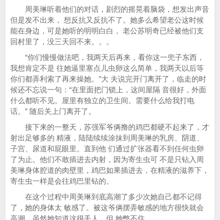
周美琳听着他们的对话，剧烈的摇晃着脑袋，想发出声音
但是发不出来， 想反抗又反抗不了。她多么希望老公这时候
能在身边，可是她听的明明白白， 老公苏明奇已经被他们支
回村里了，没三天回不来。。。
“你们慢慢做法吧，我两天后再来，看你这一兜子东西，
我想肯定不是 往她逼里塞点儿虫卵这么简单，我两天以后等
你们都弄利索了再来操她。”大 夫说完开门离开了，临走的时
候还不忘说一句：“在里面把门锁上，这间屋隔 音很好，外面
什么都听不见。屋里有独立的卫生间。需要什么给我打电
话。” 随后关上门离开了。
接下来的一整天，苏强军爷俩撸的鸡巴都硬不起来了，才
射出足够多的 精液，陆陆续续涂抹到周美琳的乳房、阴道、
子宫、尿道和屁眼里。直到他 们通过扩张器看不到任何虫卵
了为止。他们不敢插进去内射，因为寄生虫可 不是只钻入周
美琳身体腔道的肉壁里，鸡巴如果插进去，在精液的滋养下，
寄生虫一样是会往鸡巴里钻的。
在这个过程中周美琳到底高潮了多少次她自己都不记得
了，她的身体太 敏感了。被这爷俩摆弄敏感的地方很快就会
高潮，虽然她知道这很丢人，但 她憋不住。。。