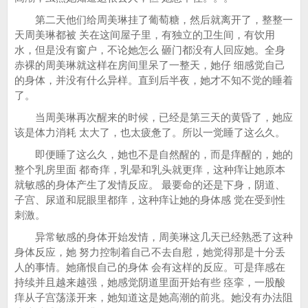
第二天他们给周美琳挂了葡萄糖，然后就离开了，整整一
天周美琳都被 关在这间屋子里，有独立的卫生间，有饮用
水，但是没有窗户，不论她怎么 砸门都没有人回应她。全身
赤裸的周美琳就这样在房间里呆了一整天，她仔 细感觉自己
的身体，并没有什么异样。直到后半夜，她才不知不觉的睡着
了。
当周美琳再次醒来的时候，已经是第三天的黄昏了，她应
该是体力消耗 太大了，也太疲惫了。所以一觉睡了这么久。
即便睡了这么久，她也不是自然醒的，而是痒醒的，她的
整个乳房里面 都奇痒，乳晕和乳头就更痒，这种痒让她原本
就敏感的身体产生了发情反应。 最要命的还是下身，阴道、
子宫、尿道和屁眼里都痒，这种痒让她的身体感 觉在受到性
刺激。
异常敏感的身体开始发情，周美琳这几天已经熟悉了这种
身体反应，她 努力控制着自己不去自慰，她觉得那是十分丢
人的事情。她痛恨自己的身体 会有这样的反应。可是痒感在
持续并且越来越强，她感觉阴道里面开始有些 痉挛，一股酸
痒从子宫荡漾开来，她知道这是她高潮的前兆。她没有办法阻