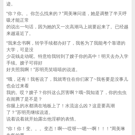
迹。
“你？你。。你怎么找来的？”周美琳问道，她是调整了半天呼
吸才能正常
的说出一句话，因为她的又一次高潮马上就要起来了。已经越
来越逼近了。
“我来念书啊，转学手续都办好了，我爸为了我能考个靠谱的
大学，可是没
少花钱走动呢。特意给我转到了嫂子你的高中！明天去办入学
手续。嫂子可得好
好关照我啊！”苏明亮笑嘻嘻的说道。
“哦，还有！我爸说了，我就寄住在你们家了~我爸要是没事儿
也会过来看
我的。哎？嫂子？你抖这么厉害啊？哦~我知道了，你的虫虫
在闹腾了是不是？
你腿上的水都滴在地板上了！水流这么凶？这是要高潮
了？”苏明亮继续说道。
说着说着就开始露出他淫秽的表情。
“你！你！变。。。变态！啊~~哎呀~~嗯~~啊！！！”周美琳