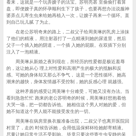
看来，这就是一个玩弄嫂子的法宝。苏明亮甚 至偷偷打着算
盘，即便嫂子真的怀孕顺利生下了孩子，也要再想办法说服神
婆弄点儿寄生虫来给她再植入一次，让嫂子再来一个循环。直
到自己玩儿腻 了为止。
在老公苏明奇来的路上，二叔父子给周美琳的乳房上涂抹
了他们的精液， 用注射器打了一点精液到她的尿道里，然后
父子一个插入她的阴道，一个插 入她的屁眼。在双插下分别
注入了一泡精液。
周美琳从新婚之夜到现在，所经历的性爱都是极近羞辱
的，这让她从心 理上对性爱和高潮产生的极大的抵触和反
感。可她的身体却又那么不争气， 这是一个恶性循环。她高
潮来的越快，身体发情越不受控制，她的反感心理 就越强。
这种矛盾的感受让周美琳十分难受，可她又没有办法。当
看到急急忙忙 跑来的老公苏明奇的时候，周美琳好想抱着他
大哭一场，把一切都告诉他。 她相信这个男人对她的爱，但
她不知道这个男人能不能接受发生的一切。
周美琳在病房里换衣服准备出院，二叔父子也离开医院回
村里了，走的 时候告诉她，会用低温保鲜杯给她邮寄精液。
尽量让她日常生活不受影响。 毕竟只要这些寄生虫安静的呆