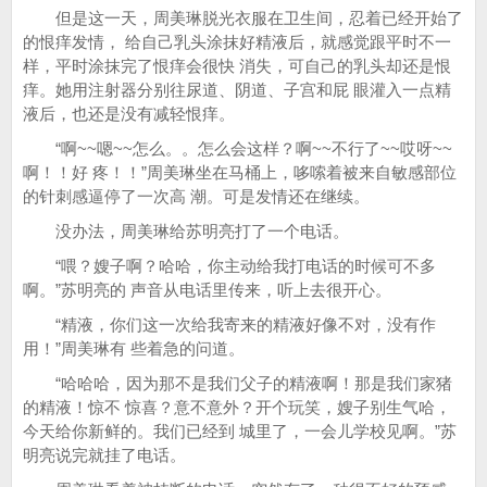
但是这一天，周美琳脱光衣服在卫生间，忍着已经开始了
的恨痒发情， 给自己乳头涂抹好精液后，就感觉跟平时不一
样，平时涂抹完了恨痒会很快 消失，可自己的乳头却还是恨
痒。她用注射器分别往尿道、阴道、子宫和屁 眼灌入一点精
液后，也还是没有减轻恨痒。
“啊~~嗯~~怎么。。怎么会这样？啊~~不行了~~哎呀~~
啊！！好 疼！！”周美琳坐在马桶上，哆嗦着被来自敏感部位
的针刺感逼停了一次高 潮。可是发情还在继续。
没办法，周美琳给苏明亮打了一个电话。
“喂？嫂子啊？哈哈，你主动给我打电话的时候可不多
啊。”苏明亮的 声音从电话里传来，听上去很开心。
“精液，你们这一次给我寄来的精液好像不对，没有作
用！”周美琳有 些着急的问道。
“哈哈哈，因为那不是我们父子的精液啊！那是我们家猪
的精液！惊不 惊喜？意不意外？开个玩笑，嫂子别生气哈，
今天给你新鲜的。我们已经到 城里了，一会儿学校见啊。”苏
明亮说完就挂了电话。