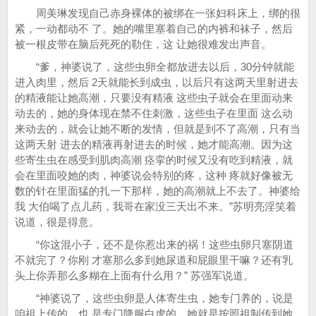
周美琳发现自己赤身裸体的被绑在一张妇科床上，绑的很
紧，一动都动不 了。她的嘴里塞着自己的内裤和袜子，然后
被一根皮带在脑后死死的勒住，这 让她很难发出声音。
“爹，神婆说了，这些虫卵全都放进去以后，30分钟就能
进入肉里，然后 2天就能长到成虫，以后只有这两天里射进去
的精液能让她高潮，只要没有精液 这些虫子就会在里面动来
动去的，她的身体现在禁不住刺激，这些虫子在里面 这么动
来动去的，就会让她不断的发情，但就是到不了高潮，只有当
这两天射 进去的精液再射进去的时候，她才能高潮。因为这
些寄生虫在感受到肌肉高潮 痉挛的时候又没有吃到精液，就
会在里面咬她的肉，神婆说会特别的疼，这种 疼就好像被无
数的针在里面猛的扎一下那样，她的高潮就上不去了。神婆给
我 大伯喝了点儿药，我哥在家没三天出不来。”苏明亮淫笑着
说道，很是得意。
“你这混小子，还不是你惹出来的祸！这些虫卵只塞阴道
不就完了？你刚 才塞那么多到她尿道和屁眼里干嘛？还有乳
头上你弄那么多糊在上面有什么用？” 苏强军说道。
“神婆说了，这些虫卵是人体寄生虫，她专门养的，说是
咱祖上传的，也 是专门降服白虎的，她就是按照祖制传到她