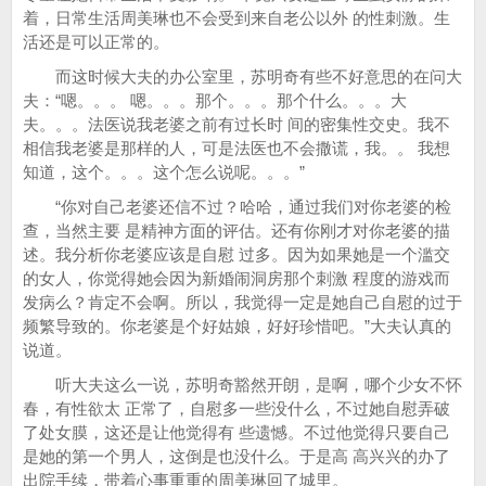
着，日常生活周美琳也不会受到来自老公以外 的性刺激。生
活还是可以正常的。
而这时候大夫的办公室里，苏明奇有些不好意思的在问大
夫：“嗯。。。 嗯。。。那个。。。那个什么。。。大
夫。。。法医说我老婆之前有过长时 间的密集性交史。我不
相信我老婆是那样的人，可是法医也不会撒谎，我。。 我想
知道，这个。。。这个怎么说呢。。。”
“你对自己老婆还信不过？哈哈，通过我们对你老婆的检
查，当然主要 是精神方面的评估。还有你刚才对你老婆的描
述。我分析你老婆应该是自慰 过多。因为如果她是一个滥交
的女人，你觉得她会因为新婚闹洞房那个刺激 程度的游戏而
发病么？肯定不会啊。所以，我觉得一定是她自己自慰的过于
频繁导致的。你老婆是个好姑娘，好好珍惜吧。”大夫认真的
说道。
听大夫这么一说，苏明奇豁然开朗，是啊，哪个少女不怀
春，有性欲太 正常了，自慰多一些没什么，不过她自慰弄破
了处女膜，这还是让他觉得有 些遗憾。不过他觉得只要自己
是她的第一个男人，这倒是也没什么。于是高 高兴兴的办了
出院手续，带着心事重重的周美琳回了城里。