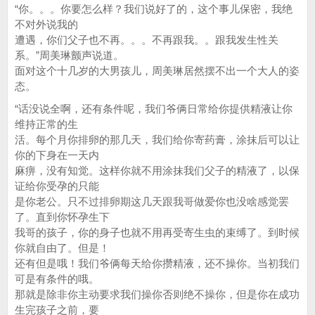
“你。。。你要怎么样？我们说好了的，这个事儿保密，我绝
不对外说我的
遭遇，你们父子也不再。。。不再跟我。。跟我发生性关
系。”周美琳颤声说道。
面对这个十几岁的大男孩儿，周美琳居然摆不出一个大人的姿
态。
“话没说全啊，还有条件呢，我们爷俩日常给你提供精液让你
维持正常的生
活。每个月你排卵的那几天，我们给你寄药膏，涂抹后可以让
你的下身在一天内
麻痹，没有知觉。这样你就不用涂抹我们父子的精液了，以保
证给你受孕的只能
是你老公。只不过排卵期这几天跟我哥做爱你也没啥感觉罢
了。直到你怀孕生下
我哥的孩子，你的身子也就不用再受寄生虫的束缚了。到时候
你就自由了。但是！
还有但是哦！我们爷俩每天给你攒精液，还不操你。当初我们
可是有条件的哦。
那就是除非你主动要求我们操你否则绝不操你，但是你在成功
生完孩子之前，要