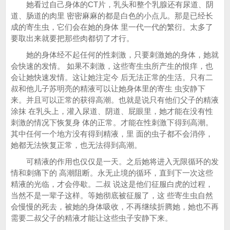
她看过自己身体的CT片，乳头和整个乳腺还有尿道、阴
道、肠道的肉里 密密麻麻的都是白色的小点儿。那是已经长
成的寄生虫，它们会在她的身体 里一代一代的繁衍。太多了
要取出来就要把那些肉都切了才行。
她的身体经不起任何的性刺激，只要刺激她的身体，她就
会快速的发情。 如果不刺激，这些寄生虫所产生的恨痒，也
会让她快速发情。这让她注定今 后无法正常的生活。只有二
叔和他儿子苏明亮的精液可以让她身体里的寄生 虫安静下
来。并且可以正常的获得高潮。也就是说只有他们父子的精液
涂抹 在乳头上，灌入尿道、阴道、屁眼里，她才能在没有性
刺激的情况下恢复身 体的正常。才能在性刺激下得到高潮。
其中任何一个地方没有得到精液，里 面的虫子都不会消停，
她都无法恢复正常，也无法得到高潮。
可精液的作用也仅仅是一天。之后她将进入无限循环的发
情和刺痛下的 高潮阻断。永无止境的循环，直到下一次这些
精液的光临，才会停歇。二叔 说这是他们征服白虎的过程，
当然不是一辈子这样。等她彻底被征服了，这 些寄生虫自然
会慢慢的死去，被她的身体吸收，不再继续折腾她，她也不再
需要二叔父子的精液才能让这些虫子安静下来。