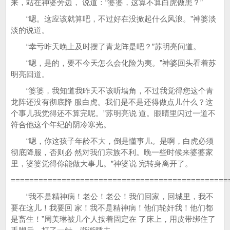
来，站在神婆旁边， 说道：“婆婆，这算不算白虎做患？”
“嗯。这应该就算吧，不过好在没掀起什么风浪。”神婆淡
淡的说道。
“幸亏昨天晚上及时摆了青龙阵是吧？”苏明亮问道。
“嗯，是的，要不今天怎么会化险为夷。”神婆回头看着苏
明亮回道。
“婆婆，我知道我昨天不该听墙角，不过我觉得您这个青
龙阵还没有彻底降 服白虎。我们是不是还得做点儿什么？这
个事儿我觉得还不算完呢。”苏明亮说 道。眼睛里闪过一道不
符合他这个年纪的阴冷寒光。
“嗯，你这孩子年龄不大，倒是懂事儿。是啊，白虎必须
彻底降服，否则必 然对我们宗族不利。晚一些时候来婆婆家
里，婆婆觉得你能做大事儿。”神婆说 完转身离开了。
===============================================
“我不是精神病！老公！老公！我们回家，回城里，我不
要在这儿！我要回 家！我不是精神病！他们轮奸我！他们都
是畜生！”周美琳被几个人按着固定在 了床上，用皮带绑住了