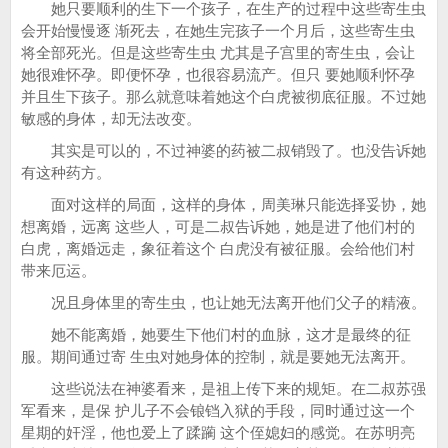
她只要顺利的生下一个孩子，在生产的过程中这些寄生虫
会开始慢慢逐 渐死去，在她生完孩子一个月后，这些寄生虫
将全部死光。但是这些寄生虫 尤其是子宫里的寄生虫，会让
她很难怀孕。即便怀孕，也很容易流产。但只 要她顺利怀孕
并且生下孩子。那么就意味着她这个白虎被彻底征服。不过她
敏感的身体，却无法改变。
其实是可以的，不过神婆的药被二叔销毁了。也没告诉她
有这种药方。
面对这样的局面，这样的身体，周美琳只能选择妥协，她
想离婚，远离 这些人，可是二叔告诉她，她是进了他们村的
白虎，离婚远走，象征着这个 白虎没有被征服。会给他们村
带来厄运。
况且身体里的寄生虫，也让她无法离开他们父子的精液。
她不能离婚，她要生下他们村的血脉，这才是最终的征
服。期间通过寄 生虫对她身体的控制，就是要她无法离开。
这些说法在神婆看来，是祖上传下来的规矩。在二叔苏强
军看来，是保 护儿子不会锒铛入狱的手段，同时通过这一个
星期的奸淫，他也爱上了蹂躏 这个侄媳妇的感觉。在苏明亮