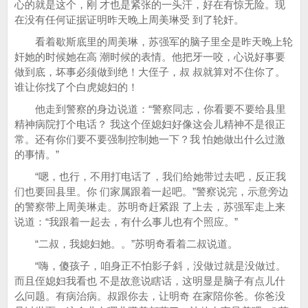
心的就是这个，刚 才也是紧张的一头汗，好在有惊无险。现
在没有任何证据证明昨天晚上周美琳受 到了轮奸。
看着歇斯底里的周美琳，苏强军的脑子里全是昨天晚上轮
奸她的时候她在高 潮时候的表情。他把牙一咬，心说好事要
做到底，坏事必须做到绝！大侄子，叔 叔就算对不住你了。
谁让你找了个白虎媳妇的！
他走到警察的身边说道：“警察同志，你看要不要给县里
精神病院打个电话？ 我这个侄媳妇好像这会儿精神不是很正
常。还有你们要不要强制控制她一下？我 怕她做出什么过激
的事情。”
“嗯，也行，不用打电话了，我们给她带过去吧，反正我
们也要回县里。你 们家属跟着一起吧。”警察说完，示意旁边
的警察带上周美琳走。苏明奇赶紧跟 了上去，苏强军走上来
说道：“我跟着一起去，有什么事儿也有个照应。”
“二叔，我媳妇她。。”苏明奇看着二叔说道。
“嗨，傻孩子，咱身正不怕影子斜，没做过就是没做过。
而且侄媳妇我看也 不是故意说瞎话，这明显是脑子有点儿什
么问题。有病治病。叔跟你去，让明奇 在家陪你爸。你爸没