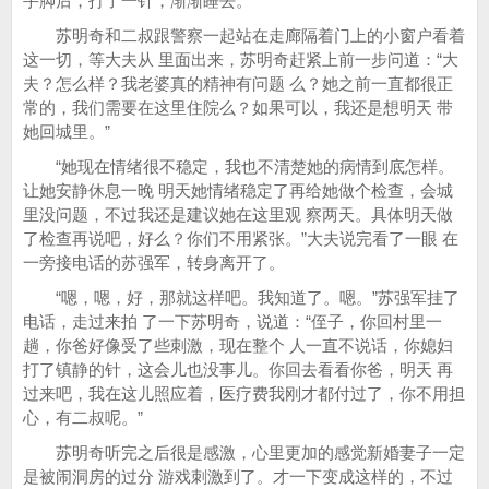
手脚后，打了一针，渐渐睡去。
苏明奇和二叔跟警察一起站在走廊隔着门上的小窗户看着
这一切，等大夫从 里面出来，苏明奇赶紧上前一步问道：“大
夫？怎么样？我老婆真的精神有问题 么？她之前一直都很正
常的，我们需要在这里住院么？如果可以，我还是想明天 带
她回城里。”
“她现在情绪很不稳定，我也不清楚她的病情到底怎样。
让她安静休息一晚 明天她情绪稳定了再给她做个检查，会城
里没问题，不过我还是建议她在这里观 察两天。具体明天做
了检查再说吧，好么？你们不用紧张。”大夫说完看了一眼 在
一旁接电话的苏强军，转身离开了。
“嗯，嗯，好，那就这样吧。我知道了。嗯。”苏强军挂了
电话，走过来拍 了一下苏明奇，说道：“侄子，你回村里一
趟，你爸好像受了些刺激，现在整个 人一直不说话，你媳妇
打了镇静的针，这会儿也没事儿。你回去看看你爸，明天 再
过来吧，我在这儿照应着，医疗费我刚才都付过了，你不用担
心，有二叔呢。”
苏明奇听完之后很是感激，心里更加的感觉新婚妻子一定
是被闹洞房的过分 游戏刺激到了。才一下变成这样的，不过