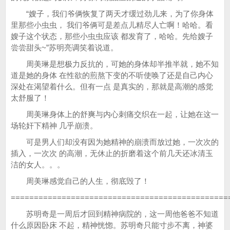
“嫂子，我们爷俩恢复了两天才缓过劲儿来，为了你身体
里那些小虫虫， 我们爷俩可是差点儿精尽人亡啊！哈哈。看
嫂子这个状态，那些小虫虫应该 都发育了，哈哈。先给嫂子
尝尝甜头~”苏明亮调笑着说道。
周美琳是想极力反抗的，可她的身体却半推半就，她不知
道是她的身体 在性欲的煎熬下变的不听使唤了还是自己内心
深处在渴望着什么。但有一点 是真实的，那就是高潮的感觉
太舒服了！
周美琳身体上的舒爽与内心刺痛交织在一起，让她在这一
场轮奸下精神 几乎崩溃。
可是男人们却没有因为她精神的崩溃而放过她，一次次的
插入，一次次 的高潮，无休止的折磨着这个前几天还冰清玉
洁的女人。。。
周美琳感觉自己的人生，彻底毁了！
===============================================
苏明奇是一周后才回到精神病院的，这一周他爸爸不知道
什么原因卧床 不起，精神恍惚。苏明奇只能寸步不离，神婆