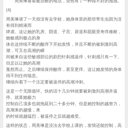
周美琳看着被挂断的电话，突然有了一种很不好的预感。
(4)
周美琳请了一天假没有去学校，她身体里的那些寄生虫因为没
有得到精液而
肆虐。这让她的乳房、阴道、子宫、尿道和屁眼里奇痒难耐，
她敏感到极点的身
体在这持续不断的酸痒下开始发情，并且不断的被刺激到高
潮，可又在高潮的瞬
间被来自这些敏感部位的剧烈针刺感逼停，针刺感只有一下。
但足以让她的高潮
戛然而止。之后继续保持酸痒，甚至更痒。这让她发情的身体
得不到任何喘息。
继续向着下一个注定要被逼停的高潮冲刺。
这是一个无限循环。快的话十几分钟就要被刺激到高潮并逼
停。就算她极力
控制自己顶多也就拖延到二十多分钟。但是她控制的越努力，
高潮来的越慢，来
的时候就越猛烈，被逼停之后就越难受。
这样的状态，周美琳是没法去学校上课的，发情还能控制，高