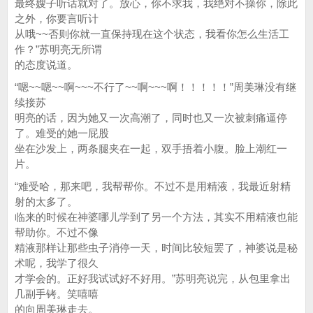
最终嫂子听话就对了。放心，你不求我，我绝对不操你，除此
之外，你要言听计
从哦~~否则你就一直保持现在这个状态，我看你怎么生活工
作？”苏明亮无所谓
的态度说道。
“嗯~~嗯~~啊~~~不行了~~啊~~~啊！！！！！”周美琳没有继
续接苏
明亮的话，因为她又一次高潮了，同时也又一次被刺痛逼停
了。难受的她一屁股
坐在沙发上，两条腿夹在一起，双手捂着小腹。脸上潮红一
片。
“难受哈，那来吧，我帮帮你。不过不是用精液，我最近射精
射的太多了。
临来的时候在神婆哪儿学到了另一个方法，其实不用精液也能
帮助你。不过不像
精液那样让那些虫子消停一天，时间比较短罢了，神婆说是秘
术呢，我学了很久
才学会的。正好我试试好不好用。”苏明亮说完，从包里拿出
几副手铐。笑嘻嘻
的向周美琳走去。