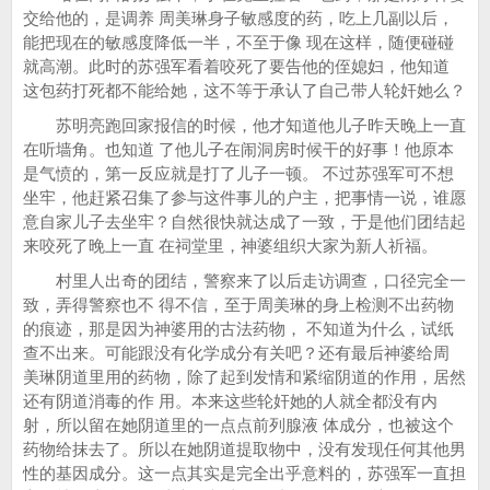
交给他的，是调养 周美琳身子敏感度的药，吃上几副以后，
能把现在的敏感度降低一半，不至于像 现在这样，随便碰碰
就高潮。此时的苏强军看着咬死了要告他的侄媳妇，他知道
这包药打死都不能给她，这不等于承认了自己带人轮奸她么？
苏明亮跑回家报信的时候，他才知道他儿子昨天晚上一直
在听墙角。也知道 了他儿子在闹洞房时候干的好事！他原本
是气愤的，第一反应就是打了儿子一顿。 不过苏强军可不想
坐牢，他赶紧召集了参与这件事儿的户主，把事情一说，谁愿
意自家儿子去坐牢？自然很快就达成了一致，于是他们团结起
来咬死了晚上一直 在祠堂里，神婆组织大家为新人祈福。
村里人出奇的团结，警察来了以后走访调查，口径完全一
致，弄得警察也不 得不信，至于周美琳的身上检测不出药物
的痕迹，那是因为神婆用的古法药物， 不知道为什么，试纸
查不出来。可能跟没有化学成分有关吧？还有最后神婆给周
美琳阴道里用的药物，除了起到发情和紧缩阴道的作用，居然
还有阴道消毒的作 用。本来这些轮奸她的人就全都没有内
射，所以留在她阴道里的一点点前列腺液 体成分，也被这个
药物给抹去了。所以在她阴道提取物中，没有发现任何其他男
性的基因成分。这一点其实是完全出乎意料的，苏强军一直担