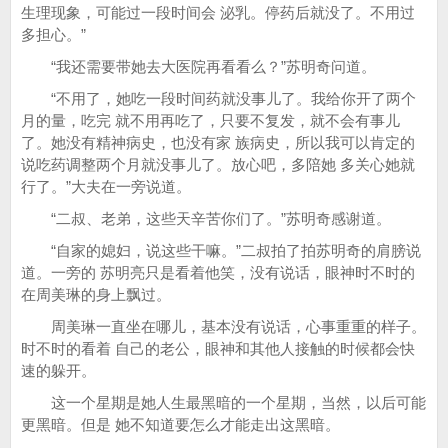
生理现象，可能过一段时间会 泌乳。停药后就没了。不用过
多担心。”
“我还需要带她去大医院再看看么？”苏明奇问道。
“不用了，她吃一段时间药就没事儿了。我给你开了两个
月的量，吃完 就不用再吃了，只要不复发，就不会有事儿
了。她没有精神病史，也没有家 族病史，所以我可以肯定的
说吃药调整两个月就没事儿了。放心吧，多陪她 多关心她就
行了。”大夫在一旁说道。
“二叔、老弟，这些天辛苦你们了。”苏明奇感谢道。
“自家的媳妇，说这些干嘛。”二叔拍了拍苏明奇的肩膀说
道。一旁的 苏明亮只是看着他笑，没有说话，眼神时不时的
在周美琳的身上飘过。
周美琳一直坐在哪儿，基本没有说话，心事重重的样子。
时不时的看着 自己的老公，眼神和其他人接触的时候都会快
速的躲开。
这一个星期是她人生最黑暗的一个星期，当然，以后可能
更黑暗。但是 她不知道要怎么才能走出这黑暗。