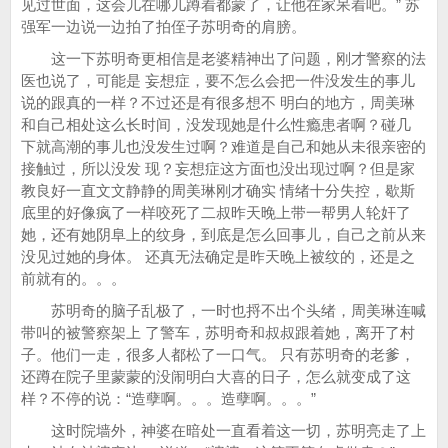
见过世面，这会儿在哪儿蹲着都蒙了，让他在家呆着吧。” 苏
强军一边说一边拍了拍侄子苏明奇的肩膀。
这一下苏明奇更相信是老婆精神出了问题，刚才警察的法
医也说了，可能是 妄想症，要不怎么会把一件没发生的事儿
说的跟真的一样？不过还是有很多想不 明白的地方，周美琳
和自己相处这么长时间，没发现她是什么性瘾患者啊？碰几
下就高潮的事儿也没发生过啊？难道是自己和她从未很亲密的
接触过，所以没发 现？妄想症这方面也没出现过啊？但是家
教良好一直文文静静的周美琳刚才确实 情绪十分失控，歇斯
底里的好像疯了一样咬死了二叔昨天晚上带一帮男人轮奸了
她，还有她阴阜上的纹身，到底是怎么回事儿，自己之前从来
没见过她的身体。 还真无法确定是昨天晚上被纹的，还是之
前就有的。。。
苏明奇的脑子乱极了，一时也捋不出个头绪，周美琳连喊
带叫的被警察架上 了警车，苏明奇和叔叔跟着她，离开了村
子。他们一走，很多人都松了一口气。 只有苏明奇的老爹，
还蹲在院子里蒙蒙的没闹明白大喜的日子，怎么就变成了这
样？不停的说：“造孽啊。。。造孽啊。。。”
这时院墙外，神婆在暗处一直看着这一切，苏明亮走了上