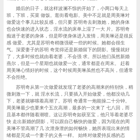
婚后的日子，就这样波澜不惊的开始了，小两口每天上
班，下班，买菜 做饭。逛街看电影。美中不足就是周美琳对
做爱这个事儿比较反感，但只要 苏明奇去刺激她，她的身体
也会快速的进入状态，淫水流的床单上湿了一大 片。苏明奇
痴迷于老婆的身体，但是即便身体进入发情，周美琳还是很反
感 做爱。尤其是苏明奇稍微强硬一些的时候。她都会很生
气。深爱妻子的苏明 奇觉得还是新婚留下的阴影。慢慢就好
了，大多时候也就由着老婆，不会强 求。所以他们虽然新婚
燕尔，但是一个星期也就做爱一次，通常都是在周末。 赶着
周美琳心情好的时候，这个时候周美琳虽然也不高兴，但通常
不会拒绝。
苏明奇从第一次做爱就发现了老婆的高潮来的特别快，稍
微刺激一下，就 淫水长流，只要插入开始做爱，他都没动几
下，老婆就哆嗦着高潮了。苏明 奇通常一炮能操二十分钟。
周美琳最少也要来个五次高潮，最多的一次来了 七八回，而
且基本都伴随着潮喷。这让苏明奇如获至宝，他只等着老婆尽
快 走出新婚的阴影，可以跟自己畅快的做爱，因为现在的周
美琳不管高潮了几 次泄身泄的如何畅快，她所表现出来的情
绪都是完成一个妻子的义务一样。 始终对做爱持反感的态