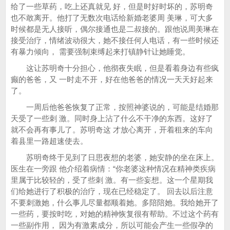
给了一些草药，吃上还真就见 好，但是时好时坏的，苏明奇
也不敢离开。他打了无数次电话给新婚老婆周 美琳，可大多
时候都是无人接听，偶尔接通也是二叔接的。跟他说周美琳在
接受治疗，情绪波动很大，她不接任何人电话，有一些时候还
有暴力倾向， 需要强制束缚起来打镇静针让她睡觉。
这让苏明奇十分担心，他彻夜失眠，但是看着身边有些疯
癫的爸爸，又 一时走不开，好在他爸爸的情况一天天好起来
了。
一周后他爸爸恢复了正常，按照神婆说的，可能是结婚那
天受了一些刺 激。同时身上沾了什么不干净的东西。这好了
就不会再有事儿了。苏明奇这 才放心离开，开着租来的车向
着县里一路超速使去。
苏明奇终于见到了日思夜想的老婆，她安静的坐在床上。
医生在一旁跟 他介绍着病情：“你老婆这种情况在精神类疾病
里属于比较轻的，受了些刺 激。有一些妄想。这一个星期我
们给她进行了积极的治疗，现在已经稳定了。 回去以后注意
不要刺激她，什么事儿尽量都顺着她。多陪陪她。我给她开了
一些药，要按时吃，对她的精神恢复很有帮助。不过这个药有
一些副作用， 因为有激素成分，所以可能会产生一些假孕的