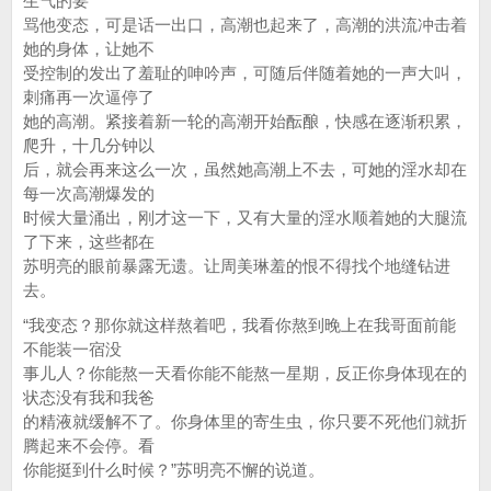
生气的要
骂他变态，可是话一出口，高潮也起来了，高潮的洪流冲击着
她的身体，让她不
受控制的发出了羞耻的呻吟声，可随后伴随着她的一声大叫，
刺痛再一次逼停了
她的高潮。紧接着新一轮的高潮开始酝酿，快感在逐渐积累，
爬升，十几分钟以
后，就会再来这么一次，虽然她高潮上不去，可她的淫水却在
每一次高潮爆发的
时候大量涌出，刚才这一下，又有大量的淫水顺着她的大腿流
了下来，这些都在
苏明亮的眼前暴露无遗。让周美琳羞的恨不得找个地缝钻进
去。
“我变态？那你就这样熬着吧，我看你熬到晚上在我哥面前能
不能装一宿没
事儿人？你能熬一天看你能不能熬一星期，反正你身体现在的
状态没有我和我爸
的精液就缓解不了。你身体里的寄生虫，你只要不死他们就折
腾起来不会停。看
你能挺到什么时候？”苏明亮不懈的说道。