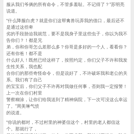
服从我们爷俩的所有命令，不管多羞耻。不记得了？”苏明亮
说道。
“什么降服白虎？就是你们这帮禽兽玩弄我的借口，最后还不
是通过这些卑
劣的手段胁迫我就范，要不是我身子里这些虫子，你以为我不
告你们？！都是兄
弟，你和你哥怎么差那么多？你哥是多好的一个人，看看你？
还有你爸！都不是
什么好人！既然已经这样了，按照约定，你们父子不许和我发
生性关系，我也配
合你们的那些奇怪命令，但是说好了，不许破坏我和老公的关
系。我们有了自己
的宝宝后，你们父子不许再对我做任何事，否则我一定报警！
上一次在你们村里
警察糊涂，让你们给我送到了精神病院，下一次可没这么幸运
了。”周美琳气愤
的说道。
“你说的都对，不过村里的神婆信这个，村里的老人都信这
个。那就行了，