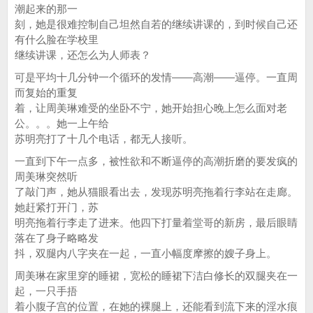
潮起来的那一
刻，她是很难控制自己坦然自若的继续讲课的，到时候自己还
有什么脸在学校里
继续讲课，还怎么为人师表？
可是平均十几分钟一个循环的发情——高潮——逼停。一直周
而复始的重复
着，让周美琳难受的坐卧不宁，她开始担心晚上怎么面对老
公。。。她一上午给
苏明亮打了十几个电话，都无人接听。
一直到下午一点多，被性欲和不断逼停的高潮折磨的要发疯的
周美琳突然听
了敲门声，她从猫眼看出去，发现苏明亮拖着行李站在走廊。
她赶紧打开门，苏
明亮拖着行李走了进来。他四下打量着堂哥的新房，最后眼睛
落在了身子略略发
抖，双腿内八字夹在一起，一直小幅度摩擦的嫂子身上。
周美琳在家里穿的睡裙，宽松的睡裙下洁白修长的双腿夹在一
起，一只手捂
着小腹子宫的位置，在她的裸腿上，还能看到流下来的淫水痕