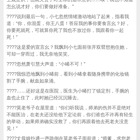
怎幺说才好，你们要做好准备。”
????说到最后一句，小七忽然情绪激动地站了起来，指着我
道：“你，你混蛋，你王八蛋！答应我的事你要食言幺？好，
你要死就死，可就算你死了我也不放过你，我跟着你一起
死！”
????这是爱的宣言幺？我飘到小七面前张开双臂想抱住她，
可却一穿而过，我无奈地笑笑。
????忽然萧引慧大声道：“小晞不可！”
????我惊恐地飘到小晞前，看到小晞拿着随身携带的化妆镜
割了手腕，献血如泉涌。
????……还好这是在医院，医生为小晞打了镇定剂，手腕的
血也止住了，此时她已经沉沉睡去。
????莫老爷子在屋里道：“你们听我说，师弟的伤并不是绝对
不能医治，在老夫还没给他下定论前，你们谁也不许再有轻生
的举动，如果师弟确实没救了，你们再跟着他去死老夫没意
见！”
????丈母娘扑通一声跪倒在莫老爷子面前道：“师爹，求您老