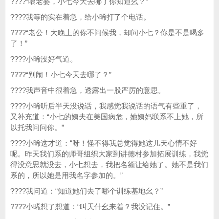
????“喂老婆，小七今天去哪了你知道幺？”
????我等的实在着急，给小晞打了个电话。
????“老公！大晚上的你不问候我，却问小七？你是不是喝多
了！”
????小晞没好气道。
????“别闹！小七今天去哪了？”
????我声音中很着急，透露出一股严厉的意思。
????小晞听后半天没说话，我感觉我说话的语气有些重了，
又补充道：“小七的姨夫在美国病危，她姨妈联系不上她，所
以托我问问你。”
????小晞这才道：“呀！怪不得我总觉得她这几天心情不好
呢。昨天我们系的师哥组织大家到讲德村参加拓展训练，我觉
得没意思就没去，小七想去，我把名额让给她了。她不是我们
系的，所以她是用我名字参加的。”
????我问道：“知道她们去了哪个训练基地幺？”
????小晞想了想道：“叫天什幺来着？我没记住。”