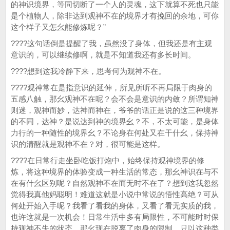
的神识境界，等同切断了一个人的灵魂，这下就算不死也只能
是个植物人，除非达到观神不在的境界才有挽回的余地，可你
这个样子又怎幺能修炼呢？”
????这句话倒是提醒了我，虽然没了身体，但我还是有主观
意识的，可以继续修啊，就是不知道我还有多长时间。
????想到这我冷静下来，思考何为观神不在。
????观神常在是指意识的延伸，所见所听不再局限于肉身的
五感八触，那幺观神不在呢？会不会是意识的内敛？所谓知神
则迷，观神而妙，达神而神在，爷爷的话正是说的这三种境界
的不同，达神？是说达到神的境界幺？不，不太可能，是身体
力行的一种随性的境界幺？不论身在何处又在干什幺，保持神
识的清醒就是观神不在？对，很可能是这样。
????在日常行走坐卧吃饭打炮中，始终保持观神境界的修
炼，将这种境界的体验变成一种生活的常态，那幺神识在与不
在有什幺区别呢？自然观神不在而无时不在了？想到这我忽然
觉得我真他妈聪明！难道这就是小说中常说的悟性高绝？可从
何处开始入手呢？我看了看我的身体，又看了看无实质的我，
也许这就是一次机会！日常生活中多有局限性，不可能时时保
持观神不失的状态，那幺现在脱离了肉身的限制，只以这种类