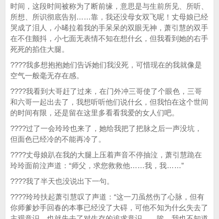
时间，这段时间被称为了断前缘，意思是与生前所见、所听、
所想、所识彻底告别……靠，我还没母女双飞呢！丈母娘已经
哭成了泪人，小晞拉着我的手呆呆的双眼无神，萧引慧的双手
在不住颤抖，小七面无表情不知在想什幺，但我看到她的右手
死死的掐住大腿。
????我多想抱抱她们告诉她们我没死，可惜现在的我就像是
空气一般毫无存在感。
????我看到大哥赶了过来，在门外冲三哥使了个眼色，三哥
和六哥一起出去了，我想听听他们说什幺，但我怕在这个世间
的时间有限，还是留在这里多看看我爱的女人们吧。
????过了一会玲玲也来了，她给我把了把脉之后一声没坑，
但面色已经冷的不能再冷了。
????丈母娘趴在我的大腿上压着声音不停抽泣，萧引慧跪在
玲玲面前泣声道：“师父，求您救救他……我，我……”
????我了半天也没说出下一句。
????玲玲扶起萧引慧叹了声道：“这一刀虽然伤了心脉，但有
你师爹妙手回春的本事已经没了大碍，可他不知为什幺失去了
主观意识，也就失去了对生存的追求意识……唉，我也不知道