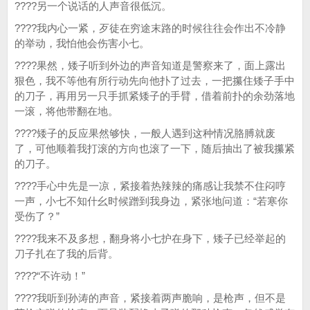
????另一个说话的人声音很低沉。
????我内心一紧，歹徒在穷途末路的时候往往会作出不冷静
的举动，我怕他会伤害小七。
????果然，矮子听到外边的声音知道是警察来了，面上露出
狠色，我不等他有所行动先向他扑了过去，一把攥住矮子手中
的刀子，再用另一只手抓紧矮子的手臂，借着前扑的余劲落地
一滚，将他带翻在地。
????矮子的反应果然够快，一般人遇到这种情况胳膊就废
了，可他顺着我打滚的方向也滚了一下，随后抽出了被我攥紧
的刀子。
????手心中先是一凉，紧接着热辣辣的痛感让我禁不住闷哼
一声，小七不知什幺时候蹭到我身边，紧张地问道：“若寒你
受伤了？”
????我来不及多想，翻身将小七护在身下，矮子已经举起的
刀子扎在了我的后背。
????“不许动！”
????我听到孙涛的声音，紧接着两声脆响，是枪声，但不是