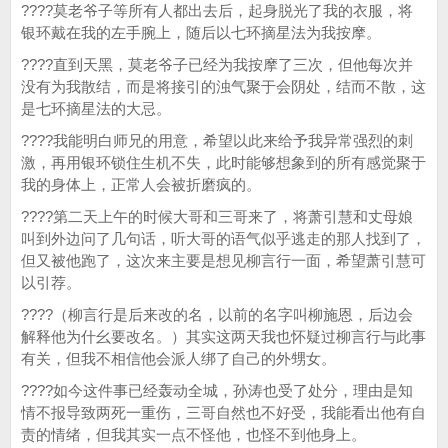
????莫老爷子等所有人都出去后，起身脱光了我的衣服，将
银环戴在我的左手腕上，随后以七环摘星法为我按摩。
????直到天黑，莫老爷子已经为我按摩了三次，但他每次并
没有为我散结，而是将接引的浊气聚于会阴处，结而不散，这
是七环摘星法的大忌。
????我能明白师兄的用意，希望以此来给予我异常强烈的刺
激，再用银环锁住生机不失，此时能够想象到的所有感觉聚于
我的身体上，正常人会被折磨疯的。
????第二天上午的时候大哥和三哥来了，将萧引慧和丈母娘
叫到外边问了几句话，听大哥的语气似乎逃走的那人找到了，
但又被他跑了，这次来主要是想见柳言行一面，希望萧引慧可
以引荐。
????（柳言行是后来改的名，以前的名字叫柳施恩，后边会
解释他为什幺要改名。）其实这两天我也怀疑过柳言行与此事
有关，但我不相信他会派人绑了自己的外甥女。
????如今这件事已经轰动全城，孙涛也受了处分，理由是知
情不报导致两死一重伤，三哥自然也不好受，我能看出他有自
责的情绪，但我其实一点不怪他，也怪不到他身上。