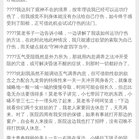
????我达到了观神不在的境界，按常理说我已经可以运功疗
伤了，但我感觉不到身体就没有办法给自己疗伤，如今终于感
受到了阳根，正可借此机会试试疗伤的法门。
????莫老爷子一边告诉小晞，一边讲解了我该如何运功疗伤
的方法，在此时此地此种情况，我只能通过欲望的索取为自己
疗伤，而关键点就在‘守神冲虚’四字当中。
????五气受阻既然是外力所为，那就用内息调养之法冲开受
阻的穴道，或可解决昏迷不醒的症状，到那时一切都好办了。
????此刻我虽然不能调动五气调养内息，但可借助性欲的欲
念之力配合九龙骨的特殊性来一关一关冲开周身各穴，就像攻
城略地一般一城一城的慢慢夺取，时间可能会很长久，但总比
毫无办法要强得多！莫老爷子讲完，小七带回了吃的东西，小
晞不管三七二十一埋头吃了起来，莫老爷子呵呵笑道：“下边
就看你们两个女娃娃的了，我老人家要回去休息了，天亮再
来。对了，医院四周有我安排的保镖，如果有事就打开那边的
窗户，自会有人来接应，医院这边我也打了招呼，没有召唤不
得打扰病人休息。”
两大青春靓丽的美人一左一右跪在床边，小晞拉下毯子的同