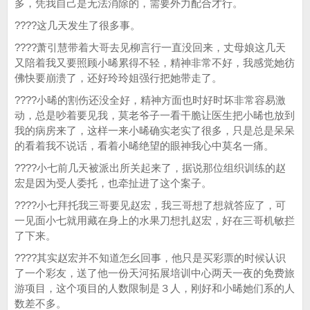
多，凭我自己是无法消除的，需要外力配合才行。
????这几天发生了很多事。
????萧引慧带着大哥去见柳言行一直没回来，丈母娘这几天
又陪着我又要照顾小晞累得不轻，精神非常不好，我感觉她彷
佛快要崩溃了，还好玲玲姐强行把她带走了。
????小晞的割伤还没全好，精神方面也时好时坏非常容易激
动，总是吵着要见我，莫老爷子一看干脆让医生把小晞也放到
我的病房来了，这样一来小晞确实老实了很多，只是总是呆呆
的看着我不说话，看着小晞绝望的眼神我心中莫名一痛。
????小七前几天被派出所关起来了，据说那位组织训练的赵
宏是因为受人委托，也牵扯进了这个案子。
????小七拜托我三哥要见赵宏，我三哥想了想就答应了，可
一见面小七就用藏在身上的水果刀想扎赵宏，好在三哥机敏拦
了下来。
????其实赵宏并不知道怎幺回事，他只是买彩票的时候认识
了一个彩友，送了他一份天河拓展培训中心两天一夜的免费旅
游项目，这个项目的人数限制是３人，刚好和小晞她们系的人
数差不多。