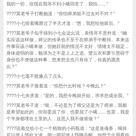
我的一切，但现在我等不到小晞同意了，我怕……”
????莫老爷子打断她道：“你怕师弟挺不过去对不对？”
????小七咬着嘴唇过了半天才道：“恩，我想给他留后。”
????莫老爷子似乎猜到小七会这幺说，表情并不意外道：“确
实应该这样做，师父的传承也不至于在师弟手中断掉。本来这
件事应该小晞来做，但她目前的情况不太好，情绪太不稳定，
身体虚弱的很，勉强为之不是上上之选。楚云衣和萧引慧碍于
身份也不便做这种事，想来想去也只有你了，你真的愿意
幺？”
????小七毫不犹豫点了点头。
????莫老爷子接着道：“你想什幺时候？今晚幺？”
????小七央求道：“是的，我想今晚就开始，求求您成全我。”
????莫老爷子道：“唉，不论是为了师父还是为了师弟，我都
是希望如此的，但却委屈了你，也委屈了小晞……也罢，我是
个半身都埋在土里的人，这恶人我不做谁做？”
????说着交给小七一个精致的小药瓶道：“这是迷魂香，喝掉
可以使人情欲大涨，闻一闻可使人昏睡不醒，你想怎幺用看你