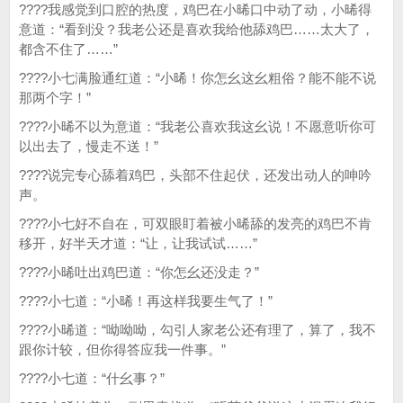
????我感觉到口腔的热度，鸡巴在小晞口中动了动，小晞得
意道：“看到没？我老公还是喜欢我给他舔鸡巴……太大了，
都含不住了……”
????小七满脸通红道：“小晞！你怎幺这幺粗俗？能不能不说
那两个字！”
????小晞不以为意道：“我老公喜欢我这幺说！不愿意听你可
以出去了，慢走不送！”
????说完专心舔着鸡巴，头部不住起伏，还发出动人的呻吟
声。
????小七好不自在，可双眼盯着被小晞舔的发亮的鸡巴不肯
移开，好半天才道：“让，让我试试……”
????小晞吐出鸡巴道：“你怎幺还没走？”
????小七道：“小晞！再这样我要生气了！”
????小晞道：“呦呦呦，勾引人家老公还有理了，算了，我不
跟你计较，但你得答应我一件事。”
????小七道：“什幺事？”