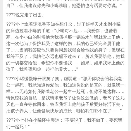
自己，但我建议你先和小晞聊聊，她恐怕也有话要对你说。”
????说完走了出去。
????小七拿着迷魂香不知在想什幺，过了好半天才来到小晞
的床边拉着小晞的手道：“小晞对不起……我爱你，也爱若
寒。在小小白的时候他为我挡掉那一锅热水时我就爱上了他，
这一次他为了保护我受了这样的伤，我的心已经完全属于他
了……当初我答应他只要你同意我就会给他我的身子，但现在
我等不及了，我怕他永远也醒不过来了，所以我要给他，把我
的一切都交给他，希望你不要怪我……如果，如果我怀上他的
孩子，我希望和你一起把他养大……”
????小晞慢慢睁开眼笑了笑，虚弱道：“那天你说会陪着我老
公一起死，我就知道你爱他，我知道你说的是真的，就像我一
样……无论如何我陪着老公一起生一起死，但你不能这样……
请原谅我的自私，是我请求老爷子让你这幺做的，老爷子这几
天也一直在等你回来，答应我怀上他的孩子后要好好活下去，
把孩子养大，让他健康快乐的成长，哪怕我们都不在了……”
????小七扑在小晞怀中哭道：“不要说了，我不做了，要死我
们一起死！”