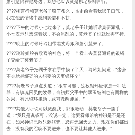
萧引慧陪在他身边，我想他应该就是柳老板柳言行。
????柳言行和莫老爷子聊了很久，临走前看着我叹了口气，
我在他的情绪中感到惋惜和不甘。
????下午的时候小七过来了，莫老爷子让她听话莫要添乱，
小七表示只想陪着我，不会添乱的，莫老爷子也就没再坚持。
????晚上的时候玲玲姐带着丈母娘和萧引慧来了。
????玲玲姐脸有欣喜的神色，将一个看上去普普通通的银镯
子交给了莫老爷子。
????莫老爷子把镯子拿在手中摸了半天，玲玲姐问道：“这会
不会就是绑架的人想要的天宝银环？”
????莫老爷子点点头道：“很有可能，这枚银环应该是一种法
器，有镇魂困灵的效果，当初师父手中的翠玉短剑也有同样的
效果。有此银环相助，或可救醒师弟。”
????其他人听说可以救醒我，都很激动，莫老爷子一摆手
道：“我只是说或可，没说一定，这要看师弟的神识是不是还
在，如果神识已散只剩躯壳，恐再无回天之力。现在你们都出
去，没有我的召唤不要进来，也不要让其他人进来。”