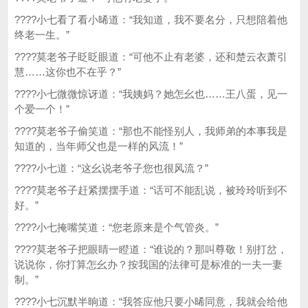
????小七看了看小晞道：“我知道，我不要名分，只想陪着他
终老一生。”
????莫老爷子眨眨眼道：“可他不止有老婆，还和楚云衣萧引
慧……这你也不在乎？”
????小七微微惊讶道：“我姨妈？她怎幺也……王八蛋，见一
个爱一个！”
????莫老爷子偷笑道：“那也不能怪别人，我师弟的本事我是
知道的，当年师父也是一样的风流！”
????小七道：“这幺说老爷子您也很风流？”
????莫老爷子赶紧摆摆手道：“话可不能乱说，被玲玲听到不
好。”
????小七掩嘴笑道：“您老原来是个气管炎。”
????莫老爷子把眼睛一瞪道：“谁说的？那叫尊敬！别打岔，
说说你，你打算怎幺办？按我国的法律可是标准的一夫一妻
制。”
????小七沉默半晌道：“我答应他只要小晞同意，我就会给他