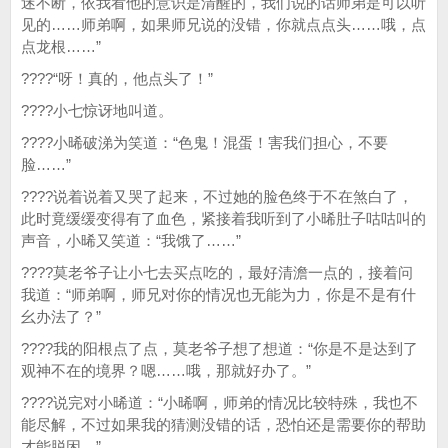
迷不断，依我看他的意识是清醒的，我们说的话师弟是可以听
见的……师弟啊，如果师兄说的没错，你就点点头……哦，点
点龙根……”
????“呀！真的，他点头了！”
????小七惊讶地叫道。
????小晞破涕为笑道：“色鬼！混蛋！害我们担心，不要
脸……”
????说着说着又哭了起来，不过她的脸色终于不在煞白了，
此时竟缓缓变得有了血色，紧接着我听到了小晞肚子咕咕叫的
声音，小晞又笑道：“我饿了……”
????莫老爷子让小七去买点吃的，最好清澹一点的，接着问
我道：“师弟啊，师兄对你的情况也无能为力，你是不是有什
幺办法了？”
????我的阳根点了点，莫老爷子想了想道：“你是不是达到了
观神不在的境界？嗯……哦，那就好办了。”
????说完对小晞道：“小晞啊，师弟的情况比较特殊，我也不
能尽解，不过如果我的猜测没错的话，恐怕还是需要你的帮助
才能脱困。”