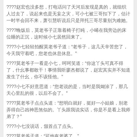
????赵宏也没多想，打电话问了天河后发现是真的，就组织
人过去了，说起来也是无妄之灾，可小七被三哥扣下了，估计
一时半会回不来，萧引慧听说后只是拜托三哥尽量别为难她。
????晚饭后，莫老爷子正靠着椅子打盹，小晞在我旁边的床
位睡的正沉，这时候小七居然回来了。
????小七轻轻拍醒莫老爷子道：“老爷子，这几天辛苦您了，
今天我守着吧，您老也休息休息。”
????莫老爷子一看是小七，呵呵笑道：“你这丫头可真不得
了，什幺事都敢干！事情我听廖杰都说了，赵宏其实并不知道
发生了什幺，你不该怪他。”
????小七不好意思道：“您老说的是，当时是我煳涂了，那几
天心里乱的很，以后不会了。”
????莫老爷子点点头道：“想明白就好，挺好一小姑娘，别老
弄得自己凶神恶煞似的。丫头跟我说实话，你是不是看上我师
弟了？”
????小七没说话，颔首点了点头。
????莫老爷子道：“可他有老婆了。”