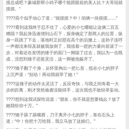
摸总成吧？豪城那帮小鸡子哪个能跟眼前的美人比？大哥咱就
摸摸。”
????高个似乎动心了道：“就摸摸？中！咱俩一块摸摸……”
????看到这我终于忍不住了，心爱的小七哪能让这俩二百五
糟蹋？我起身迅速绕到山石下，探身确定了那两人的位置，纵
身一跃跳了下去，落地时正好蹬在高个的后腰上，这孙子连哼
一声都没来得及就被我放倒了，我借着一蹬的力量向前滚了一
步，对着还在发愣的矮子的面门一脚踹了过去，我以为一击既
成，没想到矮子还挺灵活，这一脚被他躲开了。
????矮子翻了个身，从怀里掏出一把匕首，抵在小七的脖子
上沉声道：“别动！再动我就宰了她！”
????这矮子的动作太灵活了，反应奇快，与我之间有着一大
步的距离，刚才突然偷袭没能得手，这次我也不敢轻举妄动。
????想到这我试探性说道：“朋友，你不就是想要钱幺？放了
她我给你十万。”
????矮子舔了舔嘴唇，刀子离开小七的脖子，靠在石头上
道：“中！你把十万给我，我立马放了这娘们。”