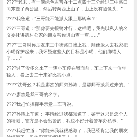
????“老末，有一辆绿色吉普在十二点四十三分经过三中路口
向东走了两公里，然后转向西上山了，山上没有摄像头。”
????我急道：“三哥能不能派人跟上那辆车？”
????三哥道：“那你要先报警才行，这样吧，我先以私人的名
义委托讲德村公家的朋友帮你进山查一查……”
????“三哥叫你朋友来三中街路口接上我，顺便派人去我家把
小晞保护起来，我怀疑这些人的目标是小晞，他们绑错人
了……”
????过了没多久来了一辆小车停在我面前，车上下来一位年
轻人，看上去二十来岁比我小点。
????“沈哥幺？我是廖杰的师弟孙涛，是廖师哥派我过来的。”
????廖杰是我三哥的名字。
????我赶忙挥挥手示意上车再说。
????孙涛上车道：“事情经过我都知道了，鉴于这只是您个人
的猜测，警方是不会出警的，我也不好开着警车办私事。”
????我赶忙道：“你能来我就很感激了，我已经肯定我的朋友