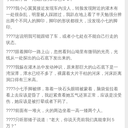
????我小心翼翼接近发现车内没人，转脸发现附近的灌木有
一处很杂乱，明显被人踩踏过，我趴在地上看了半天勉强分辨
出两个不同人的脚印，脚印的形状都很大，没发现小七的脚
印。
????这说明我可能跟错了车，或者小七处在不能自己行走的
状态。
????跟着脚印一路上山，忽然看到山坳里有微弱的光亮，光
线从一处探出的山石底下发出来的。
????我躲在灌木丛中发动神识，原来那巨大的山石底下是一
湾深潭，潭水已经不多了，裸露着大片干枯的河床，河床距离
洞口得有三米高。
????小七手脚被绑，靠着一块石头眼睛被蒙着，脑袋耸拉着
看上去应该是昏了，我赶紧查看她五气还算正常，应该是没受
伤，她应该是被打晕或者下药了。
????前面有一堆火，火的两边坐着一高一矮两个人。
????只听那矮子说道：“老大，你说天亮前我们真能拿到５
万？”