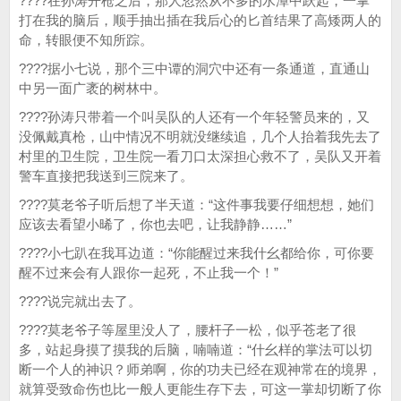
????在孙涛开枪之后，那人忽然从不多的水潭中跃起，一掌
打在我的脑后，顺手抽出插在我后心的匕首结果了高矮两人的
命，转眼便不知所踪。
????据小七说，那个三中谭的洞穴中还有一条通道，直通山
中另一面广袤的树林中。
????孙涛只带着一个叫吴队的人还有一个年轻警员来的，又
没佩戴真枪，山中情况不明就没继续追，几个人抬着我先去了
村里的卫生院，卫生院一看刀口太深担心救不了，吴队又开着
警车直接把我送到三院来了。
????莫老爷子听后想了半天道：“这件事我要仔细想想，她们
应该去看望小晞了，你也去吧，让我静静……”
????小七趴在我耳边道：“你能醒过来我什幺都给你，可你要
醒不过来会有人跟你一起死，不止我一个！”
????说完就出去了。
????莫老爷子等屋里没人了，腰杆子一松，似乎苍老了很
多，站起身摸了摸我的后脑，喃喃道：“什幺样的掌法可以切
断一个人的神识？师弟啊，你的功夫已经在观神常在的境界，
就算受致命伤也比一般人更能生存下去，可这一掌却切断了你