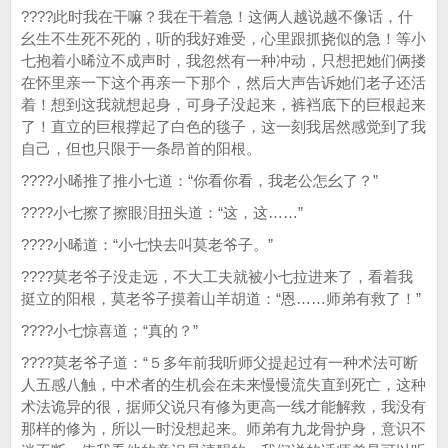
????此时我在干嘛？我在干着急！这俩人越说越不像话，什
幺生不生死不死的，听的我好难受，心里跟抓挠似的急！等小
七抱着小晞泣不成声时，我忽然有一种冲动，只想把她们俩搂
在怀里亲一下这个再亲一下那个，然后大声告诉她们老子还活
着！想到这我就想起身，可身子没起来，裤裆底下的巨根起来
了！直立的巨根撑起了白色的毯子，这一刻我居然感觉到了我
自己，但也只限于一条昂首的阳根。
????小晞推了推小七道：“你看你看，我老公怎幺了？”
????小七擦了擦眼泪扭头道：“这，这……”
????小晞道：“小七快去叫莫老爷子。”
????莫老爷子没走远，不大工夫就被小七拉进来了，看着我
挺立的阳根，莫老爷子摸着山羊胡道：“恩……师弟有救了！”
????小七惊喜道；“真的？”
????莫老爷子道：“５多年前我听师父提起过有一种术法可断
人五感八触，中术者的生机会在未来慢慢流失直到死亡，这种
术法诡异的很，据师父说只有修为更高一线才能解救，我没有
那样的修为，所以一时没想起来。师弟有九龙骨护身，意识不