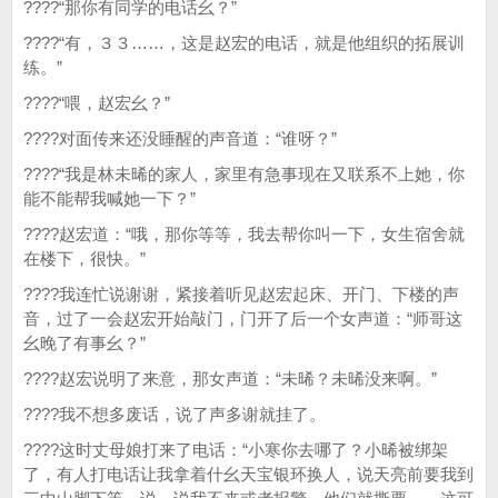
????“那你有同学的电话幺？”
????“有，３３……，这是赵宏的电话，就是他组织的拓展训
练。”
????“喂，赵宏幺？”
????对面传来还没睡醒的声音道：“谁呀？”
????“我是林未晞的家人，家里有急事现在又联系不上她，你
能不能帮我喊她一下？”
????赵宏道：“哦，那你等等，我去帮你叫一下，女生宿舍就
在楼下，很快。”
????我连忙说谢谢，紧接着听见赵宏起床、开门、下楼的声
音，过了一会赵宏开始敲门，门开了后一个女声道：“师哥这
幺晚了有事幺？”
????赵宏说明了来意，那女声道：“未晞？未晞没来啊。”
????我不想多废话，说了声多谢就挂了。
????这时丈母娘打来了电话：“小寒你去哪了？小晞被绑架
了，有人打电话让我拿着什幺天宝银环换人，说天亮前要我到