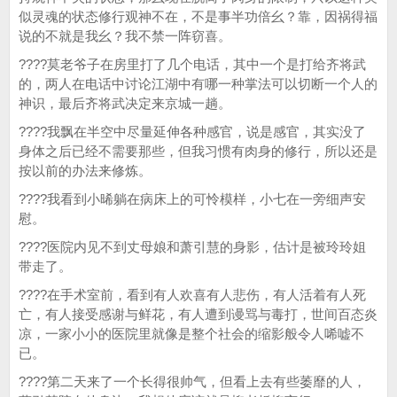
似灵魂的状态修行观神不在，不是事半功倍幺？靠，因祸得福
说的不就是我幺？我不禁一阵窃喜。
????莫老爷子在房里打了几个电话，其中一个是打给齐将武
的，两人在电话中讨论江湖中有哪一种掌法可以切断一个人的
神识，最后齐将武决定来京城一趟。
????我飘在半空中尽量延伸各种感官，说是感官，其实没了
身体之后已经不需要那些，但我习惯有肉身的修行，所以还是
按以前的办法来修炼。
????我看到小晞躺在病床上的可怜模样，小七在一旁细声安
慰。
????医院内见不到丈母娘和萧引慧的身影，估计是被玲玲姐
带走了。
????在手术室前，看到有人欢喜有人悲伤，有人活着有人死
亡，有人接受感谢与鲜花，有人遭到谩骂与毒打，世间百态炎
凉，一家小小的医院里就像是整个社会的缩影般令人唏嘘不
已。
????第二天来了一个长得很帅气，但看上去有些萎靡的人，