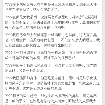
????接下来师兄每天按早中晚分三次为我按摩，到第三天师
兄实在按不动了，毕竟百岁老人了。
????在师兄为我最后一次施展七环摘星时，神识所能感觉到
的一切都不见了，我彷佛置身于无尽的黑暗之中，黑暗的远方
有一点光亮，彷佛是我仅剩的一丝清明。
????我用尽全部力气触碰那一丝清明，忽然间，这光亮在黑
暗中熠熠生辉，温柔地将我包围……不知多久后光明退去，我
还是坐在自己的胸膛上，保持着打坐的姿势。
????这一刻神识不在是单独的一样本领，而是与形神相合变
成一种如呼吸般的本能，观神不在的境界已成。
????好凶险！我差点就迷失了，不过神识复归清明，境界圆
润无碍，又是一番新景象。
????我已能回归身体，但还是无法醒来，眼中所见终于发现
脑后风府穴有异常，似被某种未知的力量所阻，导致全身穴道
闭塞不通，这才是我昏迷不醒的原因。
????师兄的医道超绝，却也没看出风府穴的异常，可见这不
是一般的手法，也许是有修行的人所为，而施法的人强我太