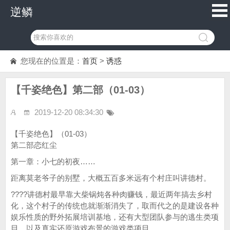
逆鳞
您现在的位置是：
首页
>
诱惑
【千姿绝色】第二部（01-03）
2019-12-20 08:34:30
【千姿绝色】（01-03）
第二部恋红尘
第一章：小七的初夜……
距离莫老爷子的别墅，大概五百多米远有个村庄叫讲德村。
????讲德村最早靠大柴锅炖各种肉赚钱，最近两年搞去乡村
化，这个村子的传统也就渐渐消失了，取而代之的是建设各种
娱乐性质的野外拓展培训基地，还有大型团队参与的逃生类项
目，以及真实还原游戏布景的游戏类项目。