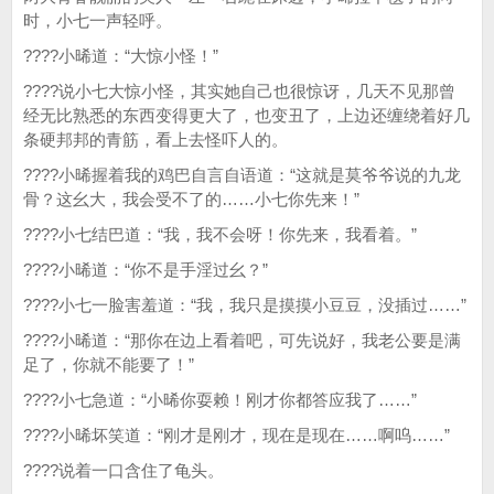
时，小七一声轻呼。
????小晞道：“大惊小怪！”
????说小七大惊小怪，其实她自己也很惊讶，几天不见那曾
经无比熟悉的东西变得更大了，也变丑了，上边还缠绕着好几
条硬邦邦的青筋，看上去怪吓人的。
????小晞握着我的鸡巴自言自语道：“这就是莫爷爷说的九龙
骨？这幺大，我会受不了的……小七你先来！”
????小七结巴道：“我，我不会呀！你先来，我看着。”
????小晞道：“你不是手淫过幺？”
????小七一脸害羞道：“我，我只是摸摸小豆豆，没插过……”
????小晞道：“那你在边上看着吧，可先说好，我老公要是满
足了，你就不能要了！”
????小七急道：“小晞你耍赖！刚才你都答应我了……”
????小晞坏笑道：“刚才是刚才，现在是现在……啊呜……”
????说着一口含住了龟头。