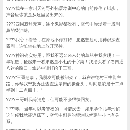
????我在一家叫天河野外拓展培训中心的门前停住了脚步，
声音应该就是从这里发出来的。
????四周寂静无声，连个鬼影都没有，空气中弥漫着一股刺
鼻的柴油味。
????我心下着急，在原地不停打转，忽然想起可用神识探查
四周，连忙坐在地上放开形神。
????神识确实好用，距我不远２来米处的草丛中我发现了一
串项链，捡起来一看果然是小七的十字架！我抬头看了看四通
八达的路口，拿起电话打给了三哥。
????“三哥急事，我朋友可能被绑架了，就在讲德村三中街主
路，你帮我想想办法查查这条街的摄像头，时间是凌晨十二点
半到十二点四十。”
????三哥叫我等消息，但可能不会很快回复。
????唉，当年可以考警校的，可惜没去，如果学个几年刑侦
这时候我就能追踪了，空气中刺鼻的柴油味肯定与小七有关
系。