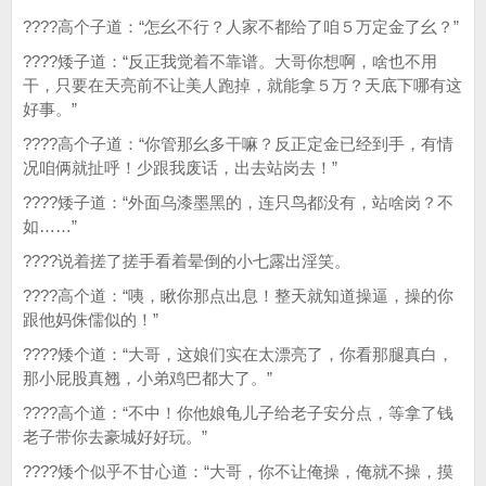
????高个子道：“怎幺不行？人家不都给了咱５万定金了幺？”
????矮子道：“反正我觉着不靠谱。大哥你想啊，啥也不用
干，只要在天亮前不让美人跑掉，就能拿５万？天底下哪有这
好事。”
????高个子道：“你管那幺多干嘛？反正定金已经到手，有情
况咱俩就扯呼！少跟我废话，出去站岗去！”
????矮子道：“外面乌漆墨黑的，连只鸟都没有，站啥岗？不
如……”
????说着搓了搓手看着晕倒的小七露出淫笑。
????高个道：“咦，瞅你那点出息！整天就知道操逼，操的你
跟他妈侏儒似的！”
????矮个道：“大哥，这娘们实在太漂亮了，你看那腿真白，
那小屁股真翘，小弟鸡巴都大了。”
????高个道：“不中！你他娘龟儿子给老子安分点，等拿了钱
老子带你去豪城好好玩。”
????矮个似乎不甘心道：“大哥，你不让俺操，俺就不操，摸