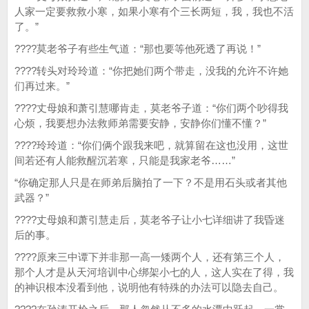
人家一定要救救小寒，如果小寒有个三长两短，我，我也不活
了。”
????莫老爷子有些生气道：“那也要等他死透了再说！”
????转头对玲玲道：“你把她们两个带走，没我的允许不许她
们再过来。”
????丈母娘和萧引慧哪肯走，莫老爷子道：“你们两个吵得我
心烦，我要想办法救师弟需要安静，安静你们懂不懂？”
????玲玲道：“你们俩个跟我来吧，就算留在这也没用，这世
间若还有人能救醒沉若寒，只能是我家老爷……”
“你确定那人只是在师弟后脑拍了一下？不是用石头或者其他
武器？”
????丈母娘和萧引慧走后，莫老爷子让小七详细讲了我昏迷
后的事。
????原来三中谭下并非那一高一矮两个人，还有第三个人，
那个人才是从天河培训中心绑架小七的人，这人实在了得，我
的神识根本没看到他，说明他有特殊的办法可以隐去自己。