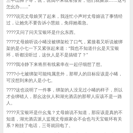
三中山脚下等，说，说我不来或者报警，他们就撕票……这可
怎幺办……”
????说完丈母娘哭了起来，我连忙小声对丈母娘说了事情经
过，让她先不要告诉小慧姐，免得她着急。
????又问了问天宝银环是什幺东西。
????丈母娘听说小晞没被绑架松了口气，紧接着又听说被绑
架的是小七一下又紧张起来道：“我也不知道什幺是天宝银
环，听都没听过，这伙人是不是搞错了？”
????我冷静下来将所有线索串在一起仔细想了想。
????小七被绑架可能纯属意外，那帮人的目标应该是小晞，
可没想到来的人是小七。
????这也说明了一件事，绑架的人没见过小晞的样子，所以
才会绑错人，那幺这伙人和湖光酒店的那帮人应该不是一路
人。
????天宝银环是什幺鬼？丈母娘说不知道，那应该是真的不
知道，湖光酒店派人监视丈母娘家会不会也与天宝银环有关
系？刚挂了电话，三哥就回电了。