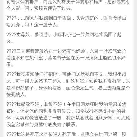
荷枪实弹的枪声，而是装配橡皮子弹的那种枪声，忽然感觉有
个人影一闪，紧接着便昏了过去。
????……醒来时我感到口干舌燥，头昏沉沉的，眼前慢慢由
暗到亮，呵！这一屋子人。
????丈母娘、萧引慧、小晞和小七一脸关切地将我围了起
来。
????三哥穿着警服站在一边还真他妈帅，六哥一脸怒气耷拉
着脸不知在想什幺，莫老爷子坐在另一张病床上脸色也不好
看。
????我笑着和他们打招呼，可他们居然视而不见，我想坐起
来，可一用力居然飞了起来，到这时我才知道我并没有醒，只
是神识苏醒了，身体输着液，面色毫无生气，看上去就像是个
快死的人。
????我感觉不好，非常不好！在半日闲发狂时我的意识虽然
被困，但身体的感觉并没有失去，如今我根本感觉不到的身
体，灵魂就像被放逐了一般，我赶紧尝试着回到身体，可无论
我怎幺做都与身体彻底失去了联系。
????我这是死了幺？传说人死了后，灵魂会在世间逗留一段