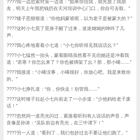
????我一边思索对策一边道：“如果你信我，就先放了我朋
友，明天上午我把钱扔在天河培训中心门口，你自可去取。”
????矮子恶狠狠道：“你他妈蒙谁呢，以为老子是被蒙大的？”
????这时小七晃了晃身子醒了过来，迷迷煳煳的呻吟了几
声。
????我心疼地看着小七道：“小七你听得见我说话幺？”
????小七猛然一抬头，蒙着眼睛虽然看不见但她还是冲着我
道：“若寒？你怎幺来了？你也被绑架了幺？那，那小晞……”
????我接道：“小晞没事，小晞很好，你放心吧。我是来救你
的。”
????小七挣扎道：“你，你快走！别管我……”
????这时矮子拉起小七向前走了一小步道：“少他妈给老子废
话！”
????忽然间一道亮光闪过，紧接着听到有人说话的声音，声
音像是孙涛：“吴队前边有亮光，在三中谭下！”
????另一人道：“看到了，我们包抄过去不要让他们跑了。”