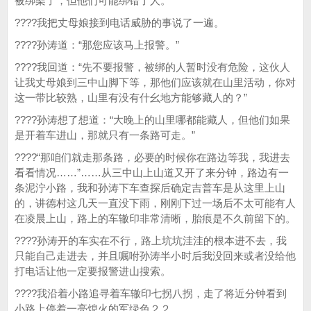
被绑架了，但他们可能绑错了人。”
????我把丈母娘接到电话威胁的事说了一遍。
????孙涛道：“那您应该马上报警。”
????我回道：“先不要报警，被绑的人暂时没有危险，这伙人
让我丈母娘到三中山脚下等，那他们应该就在山里活动，你对
这一带比较熟，山里有没有什幺地方能够藏人的？”
????孙涛想了想道：“大晚上的山里哪都能藏人，但他们如果
是开着车进山，那就只有一条路可走。”
????“那咱们就走那条路，必要的时候你在路边等我，我进去
看看情况……”……从三中山上山道又开了来分钟，路边有一
条泥泞小路，我和孙涛下车查探后确定吉普车是从这里上山
的，讲德村这几天一直没下雨，刚刚下过一场后不太可能有人
在凌晨上山，路上的车辙印非常清晰，胎痕是不久前留下的。
????孙涛开的车实在不行，路上坑坑洼洼的根本进不去，我
只能自己走进去，并且嘱咐孙涛半小时后我没回来或者没给他
打电话让他一定要报警进山搜索。
????我沿着小路追寻着车辙印七拐八拐，走了将近分钟看到
小路上停着一亮熄火的军绿色２２。