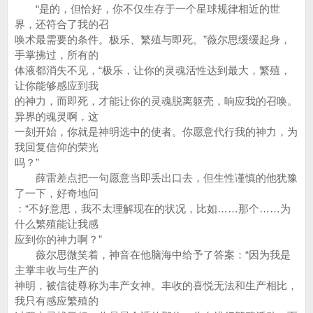
“是的，但恰好，你不仅生存于一个星球规律相近的世
界，还符合了我的召
唤术最需要的条件。极乐、繁殖与即死。”薇尔思缓缓起身，
手掌拂过，所有的
体液都消失不见，“极乐，让你的灵魂活性达到最大，繁殖，
让你能够感应到我
的神力，而即死，才能让你的灵魂脱离躯壳，响应我的召唤。
异界的魂灵啊，这
一刻开始，你就是神明选中的使者。你愿意代行我的神力，为
我回复信仰的荣光
吗？”
薛雷差点把一句愿意当即丢出口去，但生性谨慎的他犹豫
了一下，好奇地问
：“不好意思，我不太理解现在的状况，比如……那个……为
什么繁殖能让我感
应到你的神力啊？”
薇尔思微笑着，神音在他脑海中给予了答案：“因为我是
主掌丰收与生产的
神明，被信徒尊称为丰产女神。丰收的喜悦无法和生产相比，
我只有感应繁殖的