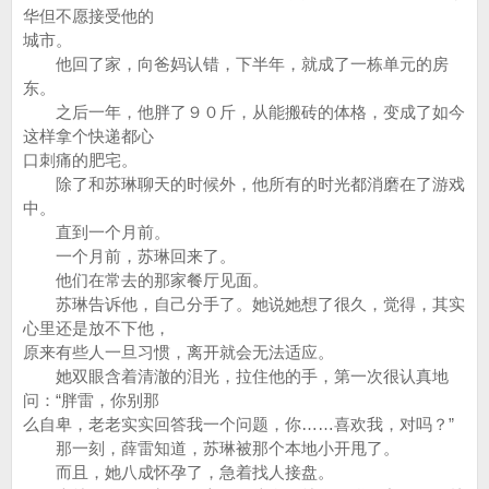
华但不愿接受他的
城市。
他回了家，向爸妈认错，下半年，就成了一栋单元的房
东。
之后一年，他胖了９０斤，从能搬砖的体格，变成了如今
这样拿个快递都心
口刺痛的肥宅。
除了和苏琳聊天的时候外，他所有的时光都消磨在了游戏
中。
直到一个月前。
一个月前，苏琳回来了。
他们在常去的那家餐厅见面。
苏琳告诉他，自己分手了。她说她想了很久，觉得，其实
心里还是放不下他，
原来有些人一旦习惯，离开就会无法适应。
她双眼含着清澈的泪光，拉住他的手，第一次很认真地
问：“胖雷，你别那
么自卑，老老实实回答我一个问题，你……喜欢我，对吗？”
那一刻，薛雷知道，苏琳被那个本地小开甩了。
而且，她八成怀孕了，急着找人接盘。