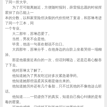
了同一所大学。
为了尽可能离她近，方便随时报到，薛雷报志愿的时候挥
霍掉了自己能上一
本的分数，以和家里险些决裂的代价拒绝了复读，和苏琳考进
了同一个三本，同
一个专业。
大二那年，苏琳恋爱了。
当然，男友不会是他。
毕竟，他连一句喜欢都说不出口。
大四那年，苏琳分手，在他身边的台阶上坐着哭得一塌糊
涂。
那是他最接近表白的一次，但话到嘴边，还是忍着心酸吞
了下去。
他对苏琳太了解了。
他知道她为了男友吃过好多次紧急避孕药。
他知道她那些温柔其实都是做出来的。
他知道她另外还有几个备胎，只不过其他的不像他这么听
话。
他知道……一切虚伪下的真实，知道自己痴心纠缠的是有
毒的罂粟。