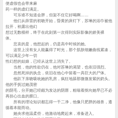
便虚假也会带来麻
药一样的虚幻满足。
可乐谁不知道会胖，但架不住它好喝啊……
他们从薛雷的初吻开始，昏黄的床灯下，苏琳的浴巾被他
拉开，袒露出他幻
想过无数模样，终于在此刻第一次得到实际影像的娇美裸
体。
悲哀的是，他想起的，仍是高中时候的她。
这世上没有女人能赢得了时光，那个肌肤细嫩曲线紧凑，
可以满足少年一切
性幻想的姑娘，已经从这世上消失了。
当然，他的性欲仍在，他对苏琳的渴望，也依旧强烈。
忽然死掉的执念，依旧在他心中留着一具巨大的尸体。
他趴下亲吻吸吮她的乳房，疯狂地舔那微微发紫的奶头。
他的手抚过她茂密
的阴毛，分开她已经颇为发达的阴唇，粗喘着抠向她早已不必
再担心出血的膣口。
所有的理论知识都忘得一干二净，他像只肥胖的雄兽，遵
循着本能而动。
她央求他温柔些，他激动地爬起来，准备进入。