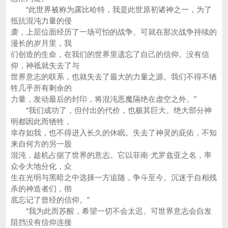
“此世界被称为露比哈特，我是此世原初诸神之一，为了
抵抗混沌力量的侵
袭，上层位面经历了一场可怕的战争。可就在那次战争持续的
漫长的岁月里，我
们创造的生命，在我们的世界里遗忘了自己的信仰。没有信
仰，神祗就失去了与
世界意志的联系，也就失去了最大的力量之源。我们不得不牺
牲几乎所有剩余的
力量，发动最后的封印，将混沌恶魔隔绝在虚空之外。”
“我们成功了，但付出的代价，也极其巨大。绝大部分神
明都因此而牺牲，
幸存如我，也不得进入长久的休眠。失去了神灵的庇佑，不知
来自何方的另一股
混沌，趁机占据了世界的意志。它以菲南·尤罗兹亚之名，率
众令大地分化，众
生在光明与黑暗之中选择一方追随，争斗至今。沉迷于自相残
杀的神造者们，彻
底忘记了曾经的信仰。”
“我为此而苏醒，希望一切不会太迟。可世界意志会自发
阻挡没有信仰连接