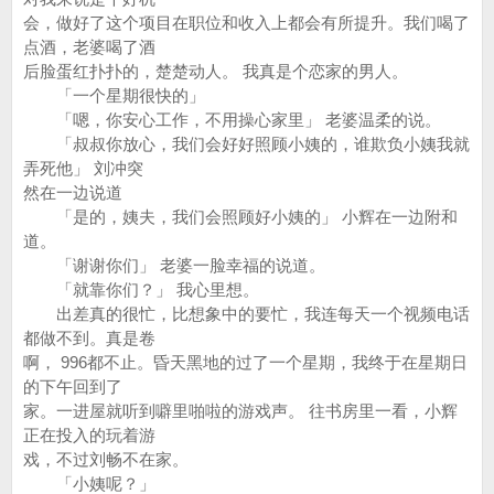
会，做好了这个项目在职位和收入上都会有所提升。我们喝了
点酒，老婆喝了酒
后脸蛋红扑扑的，楚楚动人。 我真是个恋家的男人。
「一个星期很快的」
「嗯，你安心工作，不用操心家里」 老婆温柔的说。
「叔叔你放心，我们会好好照顾小姨的，谁欺负小姨我就
弄死他」 刘冲突
然在一边说道
「是的，姨夫，我们会照顾好小姨的」 小辉在一边附和
道。
「谢谢你们」 老婆一脸幸福的说道。
「就靠你们？」 我心里想。
出差真的很忙，比想象中的要忙，我连每天一个视频电话
都做不到。真是卷
啊， 996都不止。昏天黑地的过了一个星期，我终于在星期日
的下午回到了
家。一进屋就听到噼里啪啦的游戏声。 往书房里一看，小辉
正在投入的玩着游
戏，不过刘畅不在家。
「小姨呢？」