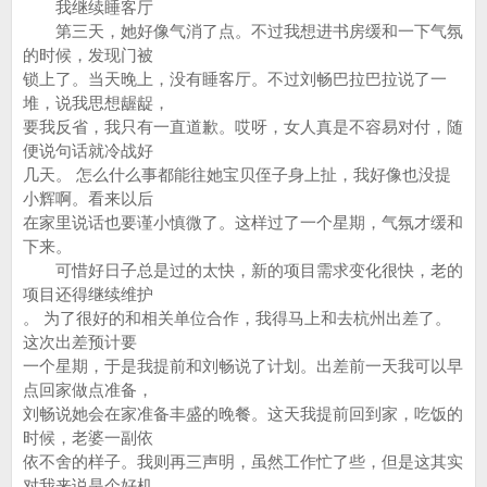
我继续睡客厅
第三天，她好像气消了点。不过我想进书房缓和一下气氛
的时候，发现门被
锁上了。当天晚上，没有睡客厅。不过刘畅巴拉巴拉说了一
堆，说我思想龌龊，
要我反省，我只有一直道歉。哎呀，女人真是不容易对付，随
便说句话就冷战好
几天。 怎么什么事都能往她宝贝侄子身上扯，我好像也没提
小辉啊。看来以后
在家里说话也要谨小慎微了。这样过了一个星期，气氛才缓和
下来。
可惜好日子总是过的太快，新的项目需求变化很快，老的
项目还得继续维护
。 为了很好的和相关单位合作，我得马上和去杭州出差了。
这次出差预计要
一个星期，于是我提前和刘畅说了计划。出差前一天我可以早
点回家做点准备，
刘畅说她会在家准备丰盛的晚餐。这天我提前回到家，吃饭的
时候，老婆一副依
依不舍的样子。我则再三声明，虽然工作忙了些，但是这其实
对我来说是个好机