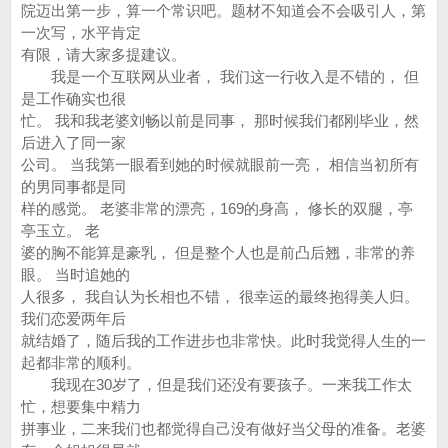
院迈出第一步，算一个常识吧。题材不知道会不会吸引人，第
一次写，水平肯定
有限，请大家多提建议。
我是一个互联网从业者， 我们这一行收入是不错的， 但
是工作确实也很
忙。 我和我老婆刘畅以前是同事， 那时候我们都刚毕业，然
后进入了同一家
公司。 当我第一眼看到她的时候就眼前一亮， 相信当初所有
的男同事都是同
样的感觉。 老婆非常的漂亮，169的身高， 修长的双腿，亭
亭玉立。 老
婆的胸不能算是豪乳， 但是整个人也是前凸后翘，非常的养
眼。 当时追她的
人很多， 我自认为长相也不错， 很幸运的最终抱得美人归。
我们恋爱两年后
就结婚了，随后我的工作进步也非常快。此时我觉得人生的一
起都非常的顺利。
我现在30岁了，但是我们还没有要孩子。一来我工作太
忙，想要集中精力
拼事业，二来我们也都觉得自己没有做好当父母的准备。老婆