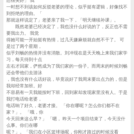
想很美好」 我
一时想不到该如何反驳老婆的理论，似乎挺有逻辑，好像找不
到拒绝的理由。「
那就这样说定了」老婆亲了我一下，「明天继续补课」。
既然老婆已经决定了，我也没什么好说的了，反正也不需
要我出力。 我觉
得她可能一开始挺有热情，过几天嫌麻烦就自然不干了。 可
是过了两个星期，
似乎刘畅的热情并没有消散。刘冲现在是天天晚上来我们家学
习，每天待到十点
左右才回家，俨然成为了我们家的一份子。而周末的时候刘畅
还会带他们去游泳
，我也没有什么话好说，毕竟说好了我周末要出点力的，但是
我却经常加班。好
不容易有一天我能按时下班，回到家却发现家里没有人。于是
我打电话给老婆，
电话响了好久，老婆才接。 「你在哪呢？怎么你们都不在
家？」。 「哦，你
今天回来这么早？」 「嗯， 昨天一个项目结束了，今天没什
么事。你们在哪
呢？」。「我们在小区篮球场呢，你刚才路过的时候没看