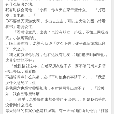
有什么解决办法。
我有时候会问他，「小辉，你今天在家干些什么」， 「打游
戏，看电视」。「
你不要整天玩游戏啊， 多出去走走，可以去旁边的图书馆看
看书」老婆说道。
「看书没意思，出去了也没有朋友一起玩，不如上网玩游
戏」小孩蔫蔫的说
。晚上睡觉前， 老婆和我说「这么下去，孩子都玩游戏玩废
了，怎么办」，
「我之前就跟你说过，他在这没有朋友，我们也没时间管他，
这其实对他不好」
， 「他性格就这样，在老家朋友也不多，要不咱们周末多陪
他出去玩，看看能
不能培养点什么兴趣，这样平时他也有事情干？」， 「我是
没什么意见了，但
是我周六也经常需要加班，有时候可能出席不了」，「没关
系，我自己琢磨琢磨
」。 于是乎，老婆每周末都会带侄子出去玩，但是我似乎也
没看到什么成效，
每天得到的答案仍然是打游戏。有一天当我们听到他说「打篮