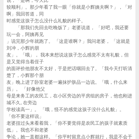
说，「是啊，今天比
较顺利」。那少年看了我一眼「你就是小辉姨夫啊？」，「对
啊」我回答道，同
时感觉这孩子怎么没什么礼貌的样子。
「那我们先回去吃晚饭了」老婆说道， 「好吧，我还要
玩一会，阿姨再见
」说完那少年就跑了。 「这是谁啊？」我问老婆， 「这就是
刘冲，小辉的朋
友」。「哦」， 我本来想说这孩子怎么感觉不太有礼貌，但
是又觉得当着侄子
的面评价他朋友不太好，于是把话咽回去了。「我今天打听清
楚了，小辉那个朋
友」晚上进了卧室老婆一遍抹护肤品一边说。「哦，什么来
历」。 「好像他父
母是来务工的农民工，在小区旁边的平房组的房子，他也刚进
城不久, 在旁边
学校读高一」。 「哦，怪不的感觉这孩子没什么礼貌」。
「你不要这样说」
老婆扭过头来看着我，「你不要觉得是农民工的孩子就素质
低」。我也不和老婆
争论，她一直都这样。「你平时留意点小辉就行，我是不会干