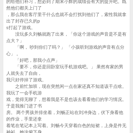
的给他们补习，想必到了期末小辉的成绩会有大的提升吧。既
然他们都关上门了
，那么我在客厅里干什么也就不会打扰到他们了，索性我就拿
出了封存已久的p
s打起了游戏。
没玩多久刘畅就跑了出来，「你这个游戏的声音是不是有
点大？」
「啊， 吵到你们了吗？」 「小孩听到游戏的声音有点分
心」 。
「好吧，那我小点声」
「要不，你还是回卧室玩手机游戏吧。」 果然有家的男
人就失去了自由，
我只好停掉了游戏。
之前忙加班，现在突然闲一点在家还真不知道该干点啥。
我玩了一会手机游
戏，觉得无聊了，想着我是不是也该去看看他们的学习情况。
于是我推门进了书
房。 两个男孩并排坐着，刘畅正站在刘冲身边，伏下身看他
的作业，手里还拿
着笔在笔记本上写着。刘畅今天穿着白色的短裙，上身是件无
袖衫。她这俯下身