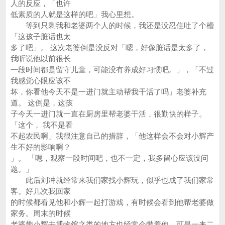
人的反应，「也许
低素质的人就是这样的吧」我心里想。
等到只剩我和老婆两个人的时候，我还是没忍住吐了个槽
「这孩子脏话也太
多了吧」。 这次老婆倒是没反对「嗯，好像脏话是太多了，
我听说他以前很长
一段时间都是留守儿童，可能没有养成好习惯吧。」，「不过
我感觉心眼应该不
坏，你看他今天不是一进门就主动帮我干活了吗」老婆补充
道。 这倒是，这孩
子今天一进门就一直在厨房里帮老婆干活，很勤快的样子。
「这个， 我不是看
不起农民啊」我很注意自己的措辞，「他这样会不会对小辉产
生不好的影响啊？
」。 「嗯，观察一段时间吧，也不一定，我多留心应该没问
题。」
此后刘冲就经常来我们家找小辉玩，似乎也成了我们家常
客。好几次我回家
的时候都看见他和小辉一起打游戏，有时候会看到他帮老婆做
家务。周末的时候
老婆带小辉去博物馆之类的地方也经常会带着他。可是一来二