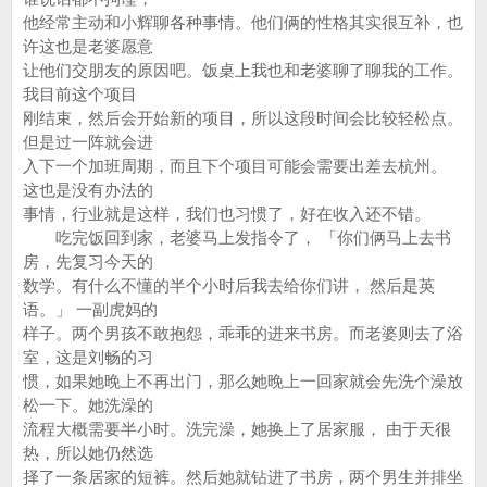
他经常主动和小辉聊各种事情。他们俩的性格其实很互补，也
许这也是老婆愿意
让他们交朋友的原因吧。饭桌上我也和老婆聊了聊我的工作。
我目前这个项目
刚结束，然后会开始新的项目，所以这段时间会比较轻松点。
但是过一阵就会进
入下一个加班周期，而且下个项目可能会需要出差去杭州。
这也是没有办法的
事情，行业就是这样，我们也习惯了，好在收入还不错。
吃完饭回到家，老婆马上发指令了， 「你们俩马上去书
房，先复习今天的
数学。有什么不懂的半个小时后我去给你们讲， 然后是英
语。」 一副虎妈的
样子。两个男孩不敢抱怨，乖乖的进来书房。而老婆则去了浴
室，这是刘畅的习
惯，如果她晚上不再出门，那么她晚上一回家就会先洗个澡放
松一下。她洗澡的
流程大概需要半小时。洗完澡，她换上了居家服， 由于天很
热，所以她仍然选
择了一条居家的短裤。然后她就钻进了书房，两个男生并排坐