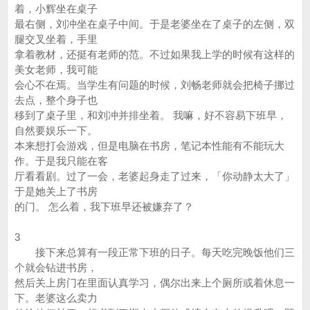
着，小辉坐在桌子
最右侧，刘冲坐在桌子中间。于是老婆坐在了桌子的左侧，双
腿交叉坐着，手里
拿着教材，还挺有老师的范。不过如果我上学的时候有这样的
美女老师，我可能
会心不在焉。当学生有问题的时候，刘畅老师就会把椅子挪过
去点，整个身子也
移到了桌子里，和刘冲并排坐着。 我嘛，好不容易下班早，
自然要娱乐一下。
本来想打会游戏，但是电脑在书房，笔记本性能有不能玩大
作。于是我只能在客
厅看看剧。过了一会，老婆起身走了过来，「你动静太大了」
于是她关上了书房
的门。 怎么着，我下班早还被嫌弃了？
3
接下来总算有一段正常下班的日子。每天吃完晚饭他们三
个就会钻进书房，
然后关上房门在里面认真学习，偶尔出来上个厕所或着休息一
下。老婆这么卖力