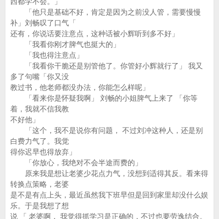
西都学不会。」
「他只是基础不好，肯定是因为之前没人管，需要慢慢
补」刘畅叹了口气「
还有，你说话要注意点，这种话被小辉听到多不好」
「我看你刚才脾气也挺大的」
「我也得注意点」
「我看你干脆还是别管他了。你管好小辉就行了」 我又
多了句嘴「你又没
教过书，他老师都没办法，你能怎么样呢」
「看来你是怀疑我啊」 刘畅的小姐脾气上来了 「你等
着，我就不信我教
不好他」
「这个，我不是说你有问题， 不过刘冲这种人，还是别
白费力气了。我觉
得你迟早也得放弃」
「你放心，我绝对不会半途而费的」
原来我是想让老婆少花点力气，没想到适得其反。看来得
转换点策略，老婆
是不是有点上头，最近虽然我下班早但是回到家里却没什么娱
乐。于是我想了想
说 「 老婆啊， 我觉得抓学习是正确的，不过也要劳逸结合。