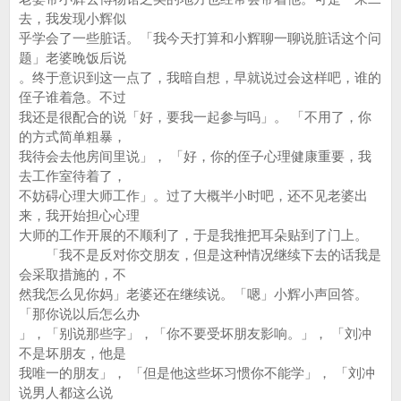
去，我发现小辉似
乎学会了一些脏话。「我今天打算和小辉聊一聊说脏话这个问
题」老婆晚饭后说
。终于意识到这一点了，我暗自想，早就说过会这样吧，谁的
侄子谁着急。不过
我还是很配合的说「好，要我一起参与吗」。 「不用了，你
的方式简单粗暴，
我待会去他房间里说」， 「好，你的侄子心理健康重要，我
去工作室待着了，
不妨碍心理大师工作」。过了大概半小时吧，还不见老婆出
来，我开始担心心理
大师的工作开展的不顺利了，于是我推把耳朵贴到了门上。
「我不是反对你交朋友，但是这种情况继续下去的话我是
会采取措施的，不
然我怎么见你妈」老婆还在继续说。「嗯」小辉小声回答。
「那你说以后怎么办
」，「别说那些字」，「你不要受坏朋友影响。」， 「刘冲
不是坏朋友，他是
我唯一的朋友」， 「但是他这些坏习惯你不能学」， 「刘冲
说男人都这么说