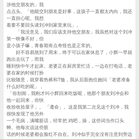
涉他交朋友的」我
点点头。「他能交到朋友是好事，这孩子一直都太内向，我还
一直担心呢。我想
着要不要回头请刘冲到家里来玩」。
「我没意见，我们应该支持他交朋友」我虽然对这个刘冲
第一映像不好，但
是小孩子嘛，青春期有点奇怪也是正常的。
好不容易熬到了周末，终于可以在家休息了，小辉一早就
跑出去玩了，而我
睡到快中午才起床。老婆正在厨房里忙活，一边在打电话，老
婆在家的时候打扮
比较随意，就穿着热裤和T恤，我从后面抱住她问「老婆准备
什么好吃的呢」，
「你别闹，我刚才叫小辉回来吃饭呢，他那个朋友刘冲会和
他一起回来，你快
收拾收拾屋子」。 「遵命」。这是我第二次见这个刘冲，我
很快发现了他另外
一个毛病，满嘴脏话，经常把 鸡吧，操，这些词当作口头
蝉。他每次说这些脏
话的时候老婆都会脸红不自在。刘冲似乎完全没有注意到旁边