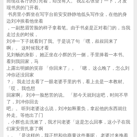
而现在客厅的灯亮着，却没有人。 我左右张望了一下，才发
现书房的门开着。
书房里小辉坐在写字台前安安静静地低头写作业，在他的身
边刘冲挨着他坐着
，一副愁眉苦脸的样子拿着笔。由于书桌是正对着门的，当我
走过去的时候，
刘冲一下子就看到了我。于是说了句 「嘿，叔叔回来了
啊」。 这时候我才看
见刘畅的身影， 她正坐在小辉的另一侧，手里捧着一本书。
看到我回家，马
上露出明媚的笑容 「你回来了」。 「嗯， 这么晚了，怎么刘
冲你还没回家
？」 我走过去看了一眼老婆手里的书，看上去是一本教材。
「哎， 我也想
回家啊」 刘冲一脸愁苦的说。 「那今天就到这吧，时间不早
了，刘冲你回去
吧」。 听到老婆这么说，刘冲如释重负，拿起他的东西就往
外走。等他出了门
，小辉也去洗漱了，我才问老婆「这是怎么回事，这小子在我
们家安营扎寨了啊
」。 「是这样的，我正想和你商量这件事呢」 老婆过来挽着