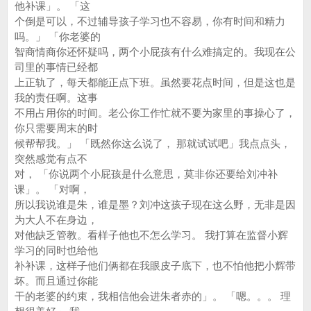
他补课」。 「这
个倒是可以，不过辅导孩子学习也不容易，你有时间和精力
吗。」 「你老婆的
智商情商你还怀疑吗，两个小屁孩有什么难搞定的。我现在公
司里的事情已经都
上正轨了，每天都能正点下班。虽然要花点时间，但是这也是
我的责任啊。这事
不用占用你的时间。老公你工作忙就不要为家里的事操心了，
你只需要周末的时
候帮帮我。」 「既然你这么说了， 那就试试吧」我点点头，
突然感觉有点不
对， 「你说两个小屁孩是什么意思，莫非你还要给刘冲补
课」。 「对啊，
所以我说谁是朱，谁是墨？刘冲这孩子现在这么野，无非是因
为大人不在身边，
对他缺乏管教。看样子他也不怎么学习。 我打算在监督小辉
学习的同时也给他
补补课，这样子他们俩都在我眼皮子底下，也不怕他把小辉带
坏。而且通过你能
干的老婆的约束，我相信他会进朱者赤的」。 「嗯。。。 理