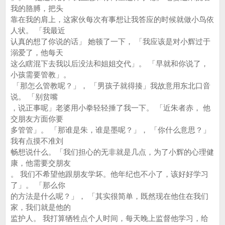
我的胳膊，把头
靠在我的肩上，这家伙每次有事想让我答应的时候就做小鸟依
人状。 「我最近
认真的想了你说的话」 她顿了一下， 「我应该是对小辉过于
溺爱了，他每天
这么瞎混下去我以后没法和姐姐交代」。 「早就和你说了，
小孩需要管教」。
「那怎么管教呢？」， 「男孩子就得揍」我故意用东北口音
说。 「别贫嘴
，说正事呢」老婆用小拳轻轻捶了我一下。 「近朱者赤， 他
交朋友方面你要
多管管」。 「那谁是朱，谁是墨呢？」， 「你什么意思？」
我有点摸不准刘
畅想说什么。「我们担心的无非就是几点，为了小辉的心理健
康，他需要交朋友
。 我们不希望他跟朋友学坏。他年纪也不小了，该好好学习
了」。 「那么你
的方法是什么呢？」， 「其实很简单，既然现在他住在我们
家，我们就是他的
监护人。 我打算牺牲点个人时间，每天晚上监督他学习，给