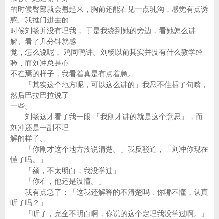
的时候臀部就会翘起来，胸前还能看见一点乳沟，感觉有点诱
惑。我推门进去的
时候刘畅并没有理我， 于是我绕到她的旁边，看她怎么讲
解。看了几分钟就感
觉，怎么说呢， 鸡同鸭讲。刘畅以前其实并没有什么教学经
验，而刘冲总是心
不在焉的样子，我看着真是有点着急。
「其实这个地方呢，可以这么讲的」我忍不住插了句嘴，
然后巴拉巴拉说了
一些。
刘畅这才看了我一眼 「我刚才讲的就是这个意思」，而
刘冲还是一副不理
解的样子。
「你刚才这个地方没说清楚。」我反驳道，「刘冲你现在
懂了吗。」
「额，不太明白，我没学过」
「你看，他还是没懂。」
我有点急了：「这我还解释的不清楚吗，你哪不懂，认真
听了吗？」
「听了，完全不明白啊，你说的这个定理我没学过啊。」