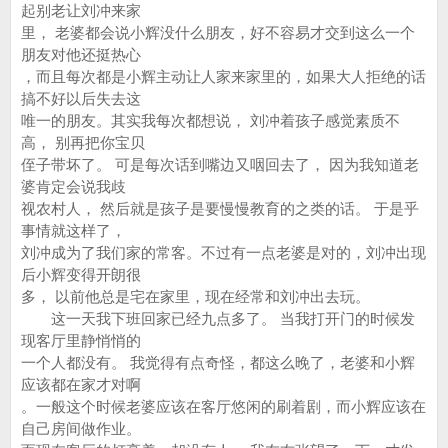
起别老让刘冲来家
里， 老婆都会说小辉没什么朋友，好不容易才交到这么一个
朋友对他还挺热心
，而且每次都是小辉主动让人家来家里的，如果大人拒绝的话
搞不好以后失去这
唯一的朋友。其实我每次都想说， 刘冲着孩子感觉素质不
高， 别再把你宝贝
侄子带坏了。 可是每次话到嘴边又咽回去了， 因为我知道老
婆肯定会说我歧
视农村人， 然后就是孩子是要慢慢教育的之类的话。 于是乎
事情就这样了，
刘冲成为了我们家的常客。不过有一点老婆是对的，刘冲出现
后小辉变得开朗很
多， 以前他总是宅在家里，现在经常和刘冲出去玩。
这一天我下班回家已经九点多了。 当我打开门的时候发
现客厅里静悄悄的
一个人都没有。 我觉得有点奇怪，都这么晚了，老婆和小辉
应该都在家才对啊
。一般这个时候老婆应该在客厅悠闲的刷着剧，而小辉应该在
自己房间做作业。