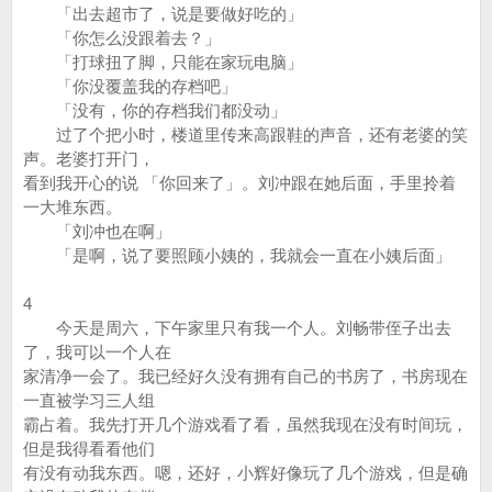
「出去超市了，说是要做好吃的」
「你怎么没跟着去？」
「打球扭了脚，只能在家玩电脑」
「你没覆盖我的存档吧」
「没有，你的存档我们都没动」
过了个把小时，楼道里传来高跟鞋的声音，还有老婆的笑
声。老婆打开门，
看到我开心的说 「你回来了」。刘冲跟在她后面，手里拎着
一大堆东西。
「刘冲也在啊」
「是啊，说了要照顾小姨的，我就会一直在小姨后面」
4
今天是周六，下午家里只有我一个人。刘畅带侄子出去
了，我可以一个人在
家清净一会了。我已经好久没有拥有自己的书房了，书房现在
一直被学习三人组
霸占着。我先打开几个游戏看了看，虽然我现在没有时间玩，
但是我得看看他们
有没有动我东西。嗯，还好，小辉好像玩了几个游戏，但是确