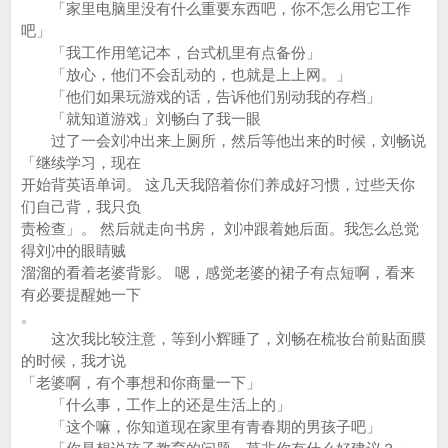
「家里电脑里没有什么重要东西吧，你不怎么用它工作
吧」
「我工作用笔记本，台式机里有点备份」
「放心，他们不会乱动的，也就是上上网。」
「他们如果玩游戏的话，告诉他们别动我的存档」
「就知道游戏」刘畅白了我一眼
过了一会刘冲出来上厕所，然后等他出来的时候，刘畅说
「继续学习，现在
开始背英语单词。 这几天我陪着你们养成好习惯，过些天你
们自己背，我只负
责检查」。 然后就走向书房， 刘冲跟着她后面。我怎么总觉
得刘冲的眼睛贼
溜溜的看着老婆背影。 嗯，感觉老婆的裙子有点短啊，看来
有必要提醒她一下
。
这次我比较注意，等到小辉睡了，刘畅在梳妆台前贴面膜
的时候，我才说
「老婆啊，有个事想和你商量一下」
「什么事，工作上的还是生活上的」
「这个嘛，你知道现在家里有青春期的男孩子吧」