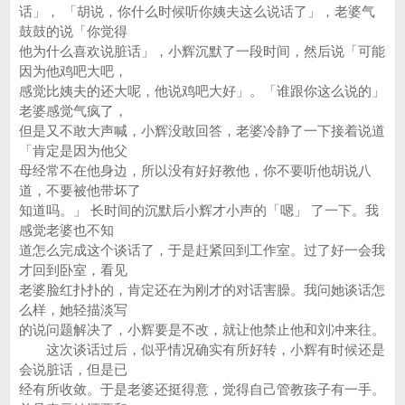
话」， 「胡说，你什么时候听你姨夫这么说话了」，老婆气
鼓鼓的说「你觉得
他为什么喜欢说脏话」，小辉沉默了一段时间，然后说「可能
因为他鸡吧大吧，
感觉比姨夫的还大呢，他说鸡吧大好」。「谁跟你这么说的」
老婆感觉气疯了，
但是又不敢大声喊，小辉没敢回答，老婆冷静了一下接着说道
「肯定是因为他父
母经常不在他身边，所以没有好好教他，你不要听他胡说八
道，不要被他带坏了
知道吗。」 长时间的沉默后小辉才小声的「嗯」 了一下。我
感觉老婆也不知
道怎么完成这个谈话了，于是赶紧回到工作室。过了好一会我
才回到卧室，看见
老婆脸红扑扑的，肯定还在为刚才的对话害臊。我问她谈话怎
么样，她轻描淡写
的说问题解决了，小辉要是不改，就让他禁止他和刘冲来往。
这次谈话过后，似乎情况确实有所好转，小辉有时候还是
会说脏话，但是已
经有所收敛。于是老婆还挺得意，觉得自己管教孩子有一手。