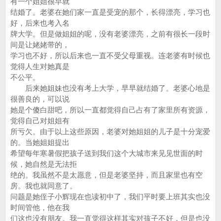
有一个姐姐很早就
结婚了。老婆在她们家一直是受宠的那个，长得漂亮，学习也
好，后来也考入名
牌大学。但是做姐姐的呢，没有老婆漂亮，之前有很长一段时
间是让姥姥带的，
学习也不好，所以后来也一直不受父母重视。连老婆有时候也
觉得人生对她真是
不公平。
后来她姐妹也没有考上大学，早早就结婚了。老婆心地是
很善良的，可以说
她是个傻白甜吧，所以一直都觉得自己占有了家里所有资源，
觉得自己对姐姐有
所亏欠。由于以上这些原因，老婆对她姐姐的儿子是十分宠爱
的。当她姐姐提出
希望每年寒暑假把孩子送到我们这个大城市来见见世面的时
候，她自然是无法拒
绝的。我虽然不是太愿意，但是老婆坚持，而且家里也有空
房。我也就同意了。
问题是她侄子小辉现在也读初中了，我们平时要上班其实也没
时间管他，他在我
们这也没有朋友。我一直觉得这样其实对孩子不好，但是也没