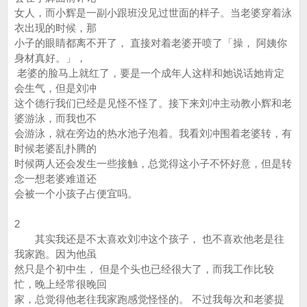
女人，而小辉是一副小跟班没见过世面的样子。当老婆穿着泳
衣出现的时候，那
小子的眼睛都离不开了， 直接对着老婆开喷了「操， 阿姨你
身材真好。」，
老婆的脸马上就红了，要是一个成年人这样和她说话她肯定
会生气，但是刘冲
这个德行我们已经是见怪不怪了。接下来刘冲主动教小辉和老
婆游泳，而我也不
会游泳，就在旁边的热水池子泡着。我看刘冲围着老婆转，有
时候老婆乱扑腾的
时候两人还会发生一些接触，总觉得这小子不怀好意，但是转
念一想老婆难道还
会被一个小孩子占便宜吗。
2
其实我还是不太喜欢刘冲这个孩子， 也不喜欢他老是往
我家跑。因为他虽
然只是个初中生， 但是个头也已经很大了，而我工作比较
忙，晚上经常很晚回
家，总觉得他老往我家跑感觉怪怪的。 不过我每次和老婆提