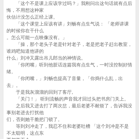
「这个不是课上应该学过吗？」我刚问出这句话就有点后
悔，不用想这种家
伙估计没怎么正经上课。
「这个课堂上应该有讲」刘畅有点生气说： 「老师讲课
的时候你在干什么
。怎么可能一点映像没有。」
「操，那个老头子老是针对老子，老是把老子赶出教室，
谁鸡吧知道他讲的
什么」刘冲又露出吊儿郎当的神情说。
「你闭嘴」听到他脏话连篇我有点生气，一时没控制好情
绪。
「你闭嘴，」刘畅也提高了音量，「你捣什么乱，出
去」。
于是我灰溜溜的回到了客厅,
「关门！」 听到流畅的声音我才回过头把书房门关上。
之后我又进去打了两次岔，最后老婆不耐烦了，告诉我没
事别老进去打扰他
们，否则她干脆把门锁了。
等到刘冲走了，我忍不住和老婆吐槽 「这个刘冲是不是
不太聪明，这点东