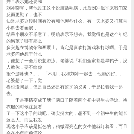
并且表示她还要和
刘冲聊聊，帮他改正这个说脏话毛病，此后刘冲似乎来我们家
反而更勤了，也不
知道老婆这段时间有没有和他聊些什么。有一天老婆又打算带
小辉去看画展，
结果小朋友不乐意了，明确表示不想去。我觉得也是这个年纪
的男孩子哪有那么
多兴趣在博物馆和画展上。肯定是喜欢打游戏和打球啊。于是
老婆问他想干什么
，他想了一会后说想游泳。老婆说「我们全家都是旱鸭子，没
人教你，要不给你
报个游泳班？」。 「不用，我和刘冲一起去，他游的好」。
老婆想了一下，觉
得也没问题，但是自己还是有监护的义务，于是拉着我一起
去。
于是事情变成了我们两口子陪着两个初中男生去游泳。换
衣服的时候注意看
了一下这小子的鸡吧，确实挺大的，想不到一个初中生的能长
这么大。而且我发
现这小子应该是挺色的，稍微漂亮点的女生他就盯着看，而且
会在小辉面前评论