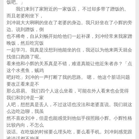
饭吧。」
我们来到了家附近的一家饭店， 不过却多带了蹭饭的。
而且老婆刚坐下，
刘冲就大大咧咧的坐在了老婆的身边。我只好坐在了小辉的旁
边。说到蹭饭，倒
也不稀奇，自从刘畅开始给他们一起补课，刘冲经常来我家蹭
晚饭，然后吃完饭
一起学习。我真是没想到他能坐的住，我还以为他来两天就会
找借口跑路了呢。
看来他和小辉的关系真是不错，难道真能让他近朱者赤？「点
这个水煮鱼，贼鸡
吧好吃」刘冲的一声打断了我的思路。 嗯， 他这个脏话问题
要改正看来是不
那么容易。 我们四个人这么坐着，可能在外人看来也会觉得
我们和刘冲是一家
人吧，想想真是丢人，不过这话也没法和老婆直说。我们就这
么边吃边聊，我虽
然不喜欢刘冲，但是也能感觉到他似乎很照顾小辉。小辉性格
比较内向，不怎么
说话。在吃饭的时候要么埋头吃，要么看手机。刘冲则感觉跟
谁说话都不拘谨，