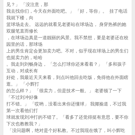
见？」 「没注意，那
我去找你们，今天在外面吃吧。」 「好，等你」。 挂了电话
我就下楼，向
篮球场走去。 远远的就看见老婆站在球场边， 身穿热裤的她
双腿笔直而修长
，在球场边真是一道靓丽的风景。我不禁想，要是老婆还在校
园里的话，那球场
上的男生肯定会更加卖力吧。不对，似乎现在球场上的男生们
也挺卖力的，哈哈
。我走到刘畅身边， 「怎么打球你还来看着？」 「多和孩子
互动，对成长有
好处，我最近天天来看，到点叫他回去吃饭，免得他在外面瞎
逛。」 「小辉打
的怎么样？」 「很卖力，但是技术一般。」 老婆顿了一下
「不过刘冲好像
打不错。」 「哎哟，没看出来你还懂球」 我揶揄道，不过我
第一次看他们打
球就发现刘冲打的不错了。「看多了还觉得挺有意思，要不你
下次也教教我？」
「没问题啊，绝对是个好私教。不过我现在饿了，叫小辉吃