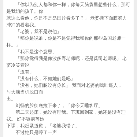
「你以为别人都和你一样，你每天脑袋里想些什么，那可
是我姐的孩子。你
就这么看他，你是不是岛国片看多了？」 老婆撕下面膜努力
冲冲的看着我。
「老婆，我不是说他」
「那你是说谁，你是不是觉得我和你的那些岛国老师一
样。」
「我不是这个意思」
「那你觉得我是像波多野老师呢，还是葵司老师呢」 老
婆冷笑着说
「没有」
「没有什么，不如她们是吧」
「没有，她们腿没有你长」 我面对老婆的咄咄逼人，一
时大脑当机脱口而
出。
刘畅的脸彻底拉下来了，「你今天睡客厅」
第二天起床，她没有理我。下班回到家，她还是没有理
我。 好不容易等她
下课，我赶紧道歉，「老婆我错了」
不过她只是哼了一声