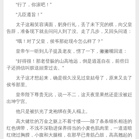
“行了，你滚吧！”
“儿臣遵旨！”
太子这厢笑容满面，躬身行礼，丢了未下完的棋，向父皇
告辞，准备现下就去问问人到了没。走了几步，又回头问道：
“哦！对了父皇，侯爷那处现今怎么样了？”
皇帝乍一听到儿子提及老友，愣了一下，撇撇嘴回道：
“好得很！那老登躲的山高地远，倒是逍遥自在，前些日
子还捎信叫朕送姮萱过去。”
太子这才想起来，确是很久没见过皇姑母了，原来又去了
侯爷那里。
皇帝陛下尊贵无比，说一不二，这天夜里果然还是没被赶
出坤宁宫。
他只是被扒光了龙袍绑在美人榻上。
高大健壮的万金之躯上不着寸缕——除了条条细长相连的
红色绸带，不浅不深勒进保养得当的小麦色肌肉里，一道道暗
红绕过胸膛，小腹和大腿根，在那早已青筋凸鼓，高高翘起的