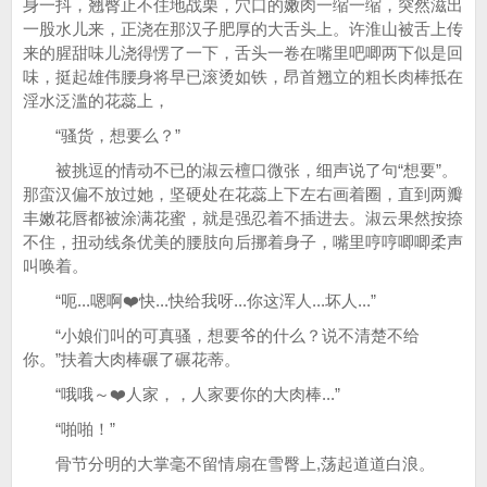
身一抖，翘臀止不住地战栗，穴口的嫩肉一缩一缩，突然滋出
一股水儿来，正浇在那汉子肥厚的大舌头上。许淮山被舌上传
来的腥甜味儿浇得愣了一下，舌头一卷在嘴里吧唧两下似是回
味，挺起雄伟腰身将早已滚烫如铁，昂首翘立的粗长肉棒抵在
淫水泛滥的花蕊上，
“骚货，想要么？”
被挑逗的情动不已的淑云檀口微张，细声说了句“想要”。
那蛮汉偏不放过她，坚硬处在花蕊上下左右画着圈，直到两瓣
丰嫩花唇都被涂满花蜜，就是强忍着不插进去。淑云果然按捺
不住，扭动线条优美的腰肢向后挪着身子，嘴里哼哼唧唧柔声
叫唤着。
“呃...嗯啊❤️快...快给我呀...你这浑人...坏人...”
“小娘们叫的可真骚，想要爷的什么？说不清楚不给
你。”扶着大肉棒碾了碾花蒂。
“哦哦～❤️人家，，人家要你的大肉棒...”
“啪啪！”
骨节分明的大掌毫不留情扇在雪臀上,荡起道道白浪。