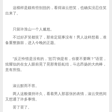
这模样是颇有些别扭的，看得淑云想笑，也确实没忍住笑
出来了。
只留许淮山一个人尴尬。
不过好歹笑都笑了，那肯定屁事没有！男人这样想着，准
备重整旗鼓，进入今晚的正题。
“反正怜惜是没有的，'惩罚'倒是有，你要不要啊？”语罢，
炫耀似的在女人眼前晃了晃那青筋虬结，斗志昂扬的大肉棒，
意有所指。
淑云默而不答。
两人这般僵持许久，看着男人那嚣张的表情，淑云突然间
又想通了许多事情。
罢了罢了。