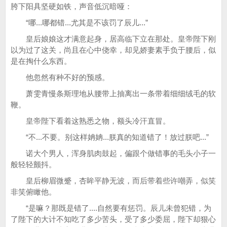
胯下阳具坚硬如铁，声音低沉暗哑：
“哪...哪都错...尤其是不该罚了辰儿...”
皇后娘娘这才满意起身，居高临下立在那处。皇帝陛下刚
以为过了这关，尚且在心中侥幸，却见娇妻素手负于腰后，似
是在掏什么东西。
他忽然有种不好的预感。
萧雯青慢条斯理地从腰带上抽离出一条带着细细绒毛的软
鞭。
皇帝陛下看着这熟悉之物，额头冷汗直冒。
“不...不要。别这样姌姌...朕真的知道错了！放过朕吧...”
诺大个男人，浑身肌肉鼓起，偏跟个做错事的毛头小子一
般轻轻颤抖。
皇后柳眉微蹙，杏眸平静无波，而后带着些许嘲弄，似笑
非笑俯瞰他。
“是嘛？那既是错了....自然要有惩罚。辰儿未曾犯错，为
了陛下的大计不知吃了多少苦头，受了多少委屈，陛下却狠心