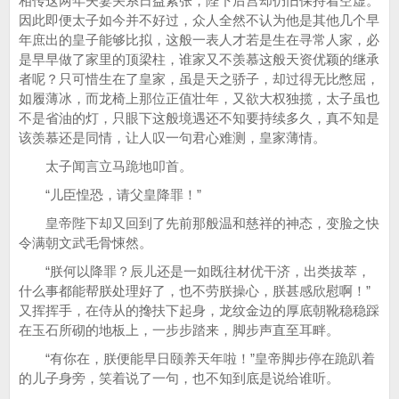
相传这两年夫妻关系日益紧张，陛下后宫却仍旧保持着空虚。
因此即便太子如今并不好过，众人全然不认为他是其他几个早
年庶出的皇子能够比拟，这般一表人才若是生在寻常人家，必
是早早做了家里的顶梁柱，谁家又不羡慕这般天资优颖的继承
者呢？只可惜生在了皇家，虽是天之骄子，却过得无比憋屈，
如履薄冰，而龙椅上那位正值壮年，又欲大权独揽，太子虽也
不是省油的灯，只眼下这般境遇还不知要持续多久，真不知是
该羡慕还是同情，让人叹一句君心难测，皇家薄情。
太子闻言立马跪地叩首。
“儿臣惶恐，请父皇降罪！”
皇帝陛下却又回到了先前那般温和慈祥的神态，变脸之快
令满朝文武毛骨悚然。
“朕何以降罪？辰儿还是一如既往材优干济，出类拔萃，
什么事都能帮朕处理好了，也不劳朕操心，朕甚感欣慰啊！”
又挥挥手，在侍从的搀扶下起身，龙纹金边的厚底朝靴稳稳踩
在玉石所砌的地板上，一步步踏来，脚步声直至耳畔。
“有你在，朕便能早日颐养天年啦！”皇帝脚步停在跪趴着
的儿子身旁，笑着说了一句，也不知到底是说给谁听。