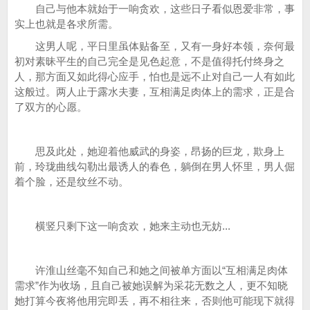
自己与他本就始于一响贪欢，这些日子看似恩爱非常，事
实上也就是各求所需。
这男人呢，平日里虽体贴备至，又有一身好本领，奈何最
初对素昧平生的自己完全是见色起意，不是值得托付终身之
人，那方面又如此得心应手，怕也是远不止对自己一人有如此
这般过。两人止于露水夫妻，互相满足肉体上的需求，正是合
了双方的心愿。
思及此处，她迎着他威武的身姿，昂扬的巨龙，欺身上
前，玲珑曲线勾勒出最诱人的春色，躺倒在男人怀里，男人倔
着个脸，还是纹丝不动。
横竖只剩下这一响贪欢，她来主动也无妨...
许淮山丝毫不知自己和她之间被单方面以“互相满足肉体
需求”作为收场，且自己被她误解为采花无数之人，更不知晓
她打算今夜将他用完即丢，再不相往来，否则他可能现下就得