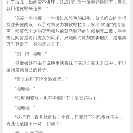
罚了辰儿，如此蛮不讲理，这惩罚理当十倍奉还给陛下，青儿
就用这皮鞭来还罢！”
说罢一手持鞭，一手拂过灰黑色的绒毛，修长纤白的手指
握住长鞭两段，双手对向发力将软鞭拉直，发出“啪啪”的清脆
声，那英气十足的架势和从前驾马驰骋的时候别无二致，举手
投足间皆是将门虎女的风采。只她此时此刻要驯服的，是那集
万千尊贵于一身的真龙天子。
“别...姌...唔唔...”
皇后娘娘不由分说地重新将袜子塞进自家夫君口中，不过
这回是她自己的袜子。
“青儿跟陛下玩个游戏吧。”
“唔唔唔...”
“哎呀别紧张～也不需要陛下十倍奉还啦！”
“唔唔唔...”
“这样吧！青儿就倒数十个数，只要陛下能忍得住不去，
青儿便放陛下一马，如何？”