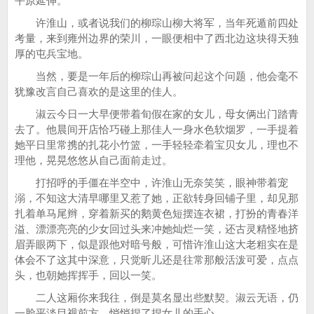
平原延伸。
许淮山，或者说我们的柳琮山柳大将军，当年死遁前四处
考量，来到雍州边界的荣川，一眼便相中了西北边这块得天独
厚的屯兵宝地。
当然，要是一年后的柳琮山再被问起这个问题，他会毫不
犹豫改言自己喜欢的是这里的佳人。
淑云今日一大早便带着旬假在家的女儿，母女俩出门踏青
去了。他晨间开店恰巧碰上那佳人一身水色软烟罗，一手提着
她平日里常携的扎花小竹篮，一手轻轻牵着宝贝女儿，理也不
理他，晃晃悠悠从自己面前走过。
打招呼的手僵在半空中，许淮山无奈笑笑，眼神带着宠
溺，不知这大清早哪里又惹了她，正欲转身回铺子里，却见那
扎着单马尾辫，穿着新买的鹅黄色短摆连衣裙，打扮的青春洋
溢、漂漂亮亮的少女回过头来冲她灿烂一笑，还古灵精怪地挤
眉弄眼两下，似是跟他对暗号般，可惜许淮山这大老粗实在是
体会不了这其中深意，只觉昕儿还是往常那般活泼可爱，点点
头，也朝她挥挥手，回以一笑。
二人这厢你来我往，倒是莫名显出些默契。淑云无语，仍
一脸平淡目视前方，悄悄捏了捏女儿的手心，