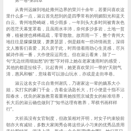
第一卷-第四章
从青州远嫁到地处雍州边界的荣川十余年，若要问喜欢这
里什么多一点，淑云首先想到的是四季常有的明媚阳光和蓝天
白云。青州地势崎岖，晴少雨多，一年到头大多时间被青灰色
的苍茫天幕笼罩着，且虽雨水丰沛，奈何多沙多岩，土地一贫
瘠，植被便也稀稀疏疏，零零散散。故而雨一下，整个青州大
地往往是朦朦胧胧，萧萧瑟瑟，倒是颇有一些诗情画意，深得
文人雅客们喜爱，其久居于此，时而借着雨劲心生灵感，尽兴
赋诗作画一番，大作便应运而生。但在淑云看来，除了一
句“无边丝雨细如愁”的“愁”字对得上她在老家逢雨时的感受，
其他的都是扯犊子。比起青州，她更喜欢荣川一带的“天朗气
清，惠风和畅”，意味着可以游山玩水，亦或是走街串巷。
淑云这名女子出自青州谢氏，乃谢家这一辈的嫡系大小
姐，实打实的豪门千金，含着金汤匙长大，打小便是十指不沾
阳春水，优良的家族教育着重将她按照京城贵女的标准培养，
长大后的淑云确也做到了“知书达理有教养，琴棋书画样样
行”。
大祈虽没有女官制度，但政策相对开明，对女子约束较前
朝亦大有减轻，多数大家闺秀会将这些从小习来的优秀品质用