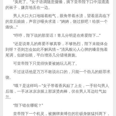
“臭死了。”女子语调随意慵懒，摘下皇帝陛下口中湿漉漉
的袜子，嫌弃地丢在一边。
男人大口大口地喘着粗气，眼角带着水渍，望着居高临下
的皇后娘娘，声音沙哑央求道：“姌姌，饶过朕吧！给朕一个
痛快...”
“哼哼，陛下说的那里话！青儿分明是在疼爱陛下...”
“还是说青儿的疼爱不够真挚，不够热烈，陛下未能体会
到呀？否则怎会如此不解风情～”清风般沁人心脾的嗓音拖着
尾调，似娇似嗔，平白增添几分缱绻旖旎。
可皇帝陛下只觉得快要被她玩儿死了。
不过这话他是万万不敢说出口的，只能一个劲儿的赔罪求
饶。
“哦？是这样吗～”女子带着香风贴了上去，一手轻勾男人
后颈，一手冰冰凉凉握上那滚烫肉棒，伏在男人耳边吐气如
兰。
“陛下错在哪呢？”
皇帝陛下一个机灵，被捆绑束缚住的壮硕身躯猛抖两下，