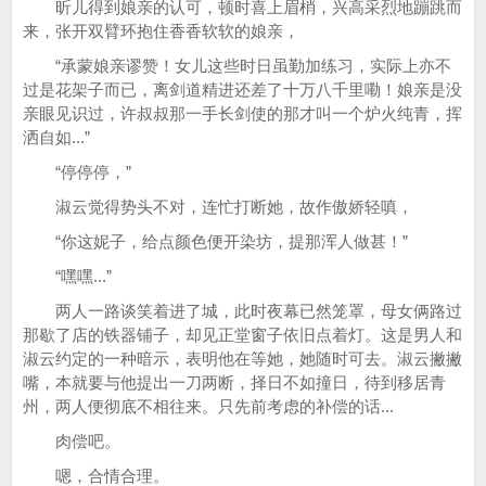
昕儿得到娘亲的认可，顿时喜上眉梢，兴高采烈地蹦跳而
来，张开双臂环抱住香香软软的娘亲，
“承蒙娘亲谬赞！女儿这些时日虽勤加练习，实际上亦不
过是花架子而已，离剑道精进还差了十万八千里嘞！娘亲是没
亲眼见识过，许叔叔那一手长剑使的那才叫一个炉火纯青，挥
洒自如...”
“停停停，”
淑云觉得势头不对，连忙打断她，故作傲娇轻嗔，
“你这妮子，给点颜色便开染坊，提那浑人做甚！”
“嘿嘿...”
两人一路谈笑着进了城，此时夜幕已然笼罩，母女俩路过
那歇了店的铁器铺子，却见正堂窗子依旧点着灯。这是男人和
淑云约定的一种暗示，表明他在等她，她随时可去。淑云撇撇
嘴，本就要与他提出一刀两断，择日不如撞日，待到移居青
州，两人便彻底不相往来。只先前考虑的补偿的话...
肉偿吧。
嗯，合情合理。