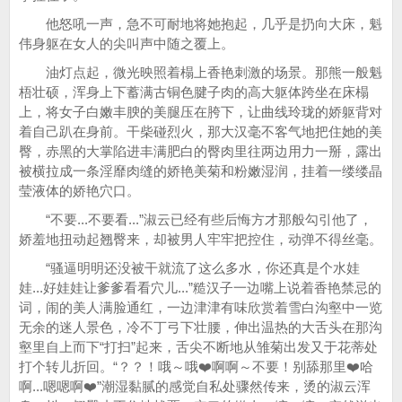
他怒吼一声，急不可耐地将她抱起，几乎是扔向大床，魁
伟身躯在女人的尖叫声中随之覆上。
油灯点起，微光映照着榻上香艳刺激的场景。那熊一般魁
梧壮硕，浑身上下蓄满古铜色腱子肉的高大躯体跨坐在床榻
上，将女子白嫩丰腴的美腿压在胯下，让曲线玲珑的娇躯背对
着自己趴在身前。干柴碰烈火，那大汉毫不客气地把住她的美
臀，赤黑的大掌陷进丰满肥白的臀肉里往两边用力一掰，露出
被横拉成一条淫靡肉缝的娇艳美菊和粉嫩湿润，挂着一缕缕晶
莹液体的娇艳穴口。
“不要...不要看...”淑云已经有些后悔方才那般勾引他了，
娇羞地扭动起翘臀来，却被男人牢牢把控住，动弹不得丝毫。
“骚逼明明还没被干就流了这么多水，你还真是个水娃
娃...好娃娃让爹爹看看穴儿...”糙汉子一边嘴上说着香艳禁忌的
词，闹的美人满脸通红，一边津津有味欣赏着雪白沟壑中一览
无余的迷人景色，冷不丁弓下壮腰，伸出温热的大舌头在那沟
壑里自上而下“打扫”起来，舌尖不断地从雏菊出发又于花蒂处
打个转儿折回。“？？！哦～哦❤️啊啊～不要！别舔那里❤️哈
啊...嗯嗯啊❤️”潮湿黏腻的感觉自私处骤然传来，烫的淑云浑