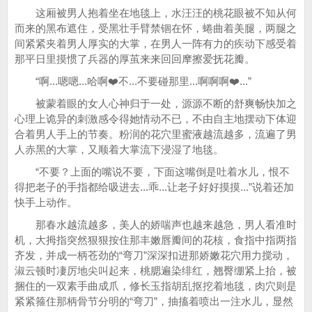
这厢被男人抱着坐在地毯上，水汪汪的桃花眼被不知从何
而来的黑布遮住，受黑壮手臂禁锢在怀，蜷曲着美腿，两腿之
间紧紧夹着男人厚实的大掌，在男人一阵有力的疾动下感受着
那平日里摸惯了兵器的厚茧来来回回摩擦爱抚花瓣。
“啊...嗯嗯...哈啊❤️不...不要碰那里...啊啊啊❤️...”
被蒙着眼的女人心神归于一处，源源不断的舒爽畅快加之
心理上诡异的刺激感令得她情动不已，不由自主地摆动下体迎
合着男人手上的节奏。粉润的花穴里蜜液越流越多，流遍了男
人赤黑的大掌，又顺着大掌流下浸湿了地毯。
“不要？上面的嘴说不要，下面这嘴倒是吐着水儿，恨不
得把老子的手指都给吸进去...乖...让老子好好摸摸...”说着还加
快手上动作。
那春水越流越多，美人的娇喘声也越来越急，男人看准时
机，大拇指突然狠狠按住那丰嫩唇瓣间的花核，食指中指两指
齐发，并成一柄苍劲的“弯刀”深深扣进那娇嫩花穴用力搅动，
淑云顿时凄厉地尖叫起来，桃腮遍染绯红，翘臀绷紧上抬，被
捆住的一双素手曲成爪，修长玉指胡乱抠挖着地毯，肉穴则是
紧紧箍住那柄骨节分明的“弯刀”，抽搐着喷出一注水儿，显然