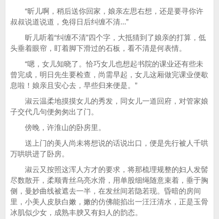
“昕儿啊，稍后送你回家，娘亲左思右想，还是要寻你许
叔叔说道说道，免得日后纠缠不清...”
昕儿听着“纠缠不清”四个字，大抵猜到了娘亲的打算，低
头垂着眼帘，盯着脚下滑过的石板，看不清是何表情。
“嗯，女儿知晓了。恰巧女儿也想起书院的课业还有些未
曾完成，明日先生要检查，尚需早起，女儿这厢做完课业便歇
息啦！娘亲且安心去，早些归来便是。”
淑云温柔地摸摸女儿的秀发，同女儿一道回府，对管家娘
子交代几句便匆匆出了门。
傍晚，许淮山的卧房里。
送上门的美人尚未将想说的话说出口，便是先行被人千哄
万哄哄进了卧房。
淑云又按照这浑人方才的要求，将那梳理规整的妇人发髻
尽数散开，柔顺青丝乌亮水滑，用单股细绳随意束着，垂于胸
侧，曼妙曲线被遮去一半，在发丝间若隐若现。昏暗的房间
里，小美人皮肤白嫩，嫩的仿佛能掐出一汪汪清水，正是玉骨
冰肌似少女，成熟丰腴又有妇人的韵态。