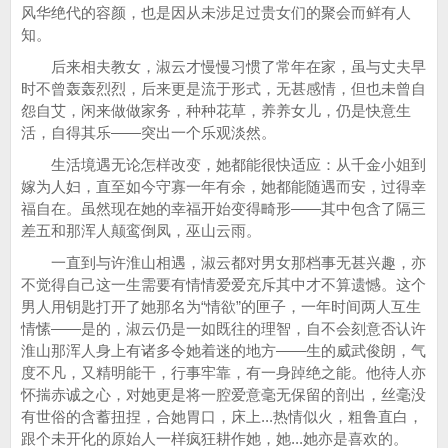
风华绝代的容颜，也是因从未涉足过贵女们的聚会而鲜有人
知。
后来相夫教女，淑云才慢慢习惯了常年在家，虽与丈夫早
时不曾轰轰烈烈，后来更是流于形式，无甚感情，但也未曾自
怨自艾，闲来做做家务，种种花草，养养女儿，仍是快意生
活，自得其乐——突出一个乐观淡然。
生活境遇无论怎样改变，她都能很快适应：从千金小姐到
嫁为人妇，直至如今守寡一年有余，她都能随遇而安，过得幸
福自在。虽然现在她的幸福开始变得畸形——其中包含了隔三
差五和那浑人颠鸾倒凤，巫山云雨。
一直到与许淮山相遇，淑云都对男女那档事无甚兴趣，亦
不觉得自己这一生需要有情情爱爱充斥其中才不算遗憾。这个
男人用钥匙打开了她那名为“情欲”的匣子，一年时间两人互生
情愫——是的，淑云仍是一如既往的理智，自不会刻意否认许
淮山那浑人身上有诸多令她着迷的地方——生的威武俊朗，气
度不凡，又精明能干，行事牢靠，有一身踔绝之能。他待人亦
怀揣赤诚之心，对她更是将一腔爱意毫无保留的剖出，丝毫没
有世俗的含蓄扭捏，合她胃口，床上...热情似火，粗鲁直白，
跟个未开化的原始人一样疯狂耕作她，她...她亦是喜欢的。