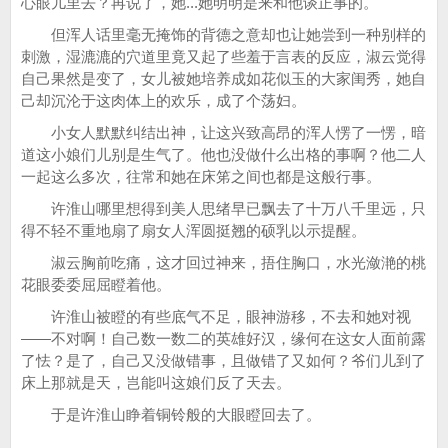
心眼儿里去？再说了，她...她明明是来和他谈正事的。
但浑人话里毫无掩饰的背德之意却也让她尝到一种别样的
刺激，湿漉漉的穴道里竟又起了些羞于言表的反应，淑云觉得
自己果然是变了，女儿被她培养成如花似玉的大家闺秀，她自
己却沉沦于这肉体上的欢乐，成了个荡妇。
小女人默默纠结出神，让这兴致高昂的浑人愣了一愣，暗
道这小娘们儿别是生气了。他也没做什么出格的事啊？他二人
一起这么多次，往常和她在床笫之间也都是这般行事。
许淮山哪里想得到美人思绪早已飘去了十万八千里远，只
得不轻不重地扇了扇女人浑圆挺翘的硕乳以示提醒。
淑云胸前吃痛，这才回过神来，捂住胸口，水光潋滟的桃
花眼委委屈屈瞪着他。
许淮山被瞪的有些底气不足，眼神游移，不去和她对视
——不对啊！自己数一数二的英雄好汉，缘何在这女人面前露
了怯？是了，自己又没做错事，且做错了又如何？爷们儿到了
床上那就是天，岂能叫这娘们反了天去。
于是许淮山睁着铜铃般的大眼瞪回去了。