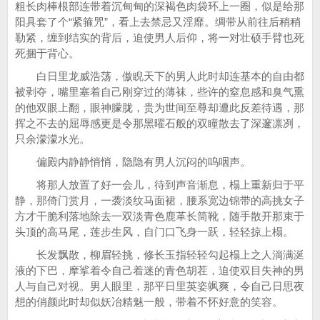
粗长肉棒根部连带着沉甸甸的深褐色肉袋环上一圈，似是给那
阳具套了个“紧箍咒”，看上去禁忌又淫靡。绸带从前往后稍稍
勒紧，缠到结实的背后，迫使男人后仰，将一对壮硕手臂也死
死捆于背心。
白日里龙威浩荡，傲睨天下的男人此时却连基本的自由都
被剥夺，嘴里塞着自己刚穿过的薄袜，些许的窒息感和臭气熏
的他双眼上翻，眼神朦胧，贵为世间至尊却遭此反差待遇，那
挥之不去的屈辱感更是令那黑曜石般的双瞳散去了深邃凛冽，
只余濛濛水光。
偏殿内静静悄悄，隐隐有男人沉闷的呜咽声。
将那人放置了好一会儿，待到声音渐息，榻上重新归于平
静，那倚门赏月，一袭淡纹马面裙，腰系宽边锦带的高挑女子
方才干脆利落地除去一双淡青色鹿革长筒靴，随手散开那束于
头顶的高马尾，莲步生风，自门口飞身一跃，轻轻掠上榻。
长发飘散，柳眉轻挑，修长玉指轻轻勾起榻上之人淌满涎
液的下巴，摩挲着令自己着迷的青色胡茬，迫使双目失神的男
人与自己对视。男人眼里，那平日里英姿飒爽，令自己日思夜
想的俏颜此时却似妖冶精魅一般，带着不怀好意的笑容。