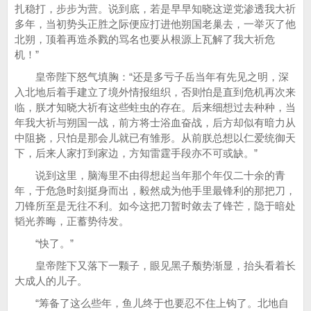
扎稳打，步步为营。说到底，若是早早知晓这逆党渗透我大祈
多年，当初势头正胜之际便应打进他朔国老巢去，一举灭了他
北朔，顶着再造杀戮的骂名也要从根源上瓦解了我大祈危
机！”
皇帝陛下怒气填胸：“还是多亏子岳当年有先见之明，深
入北地后着手建立了境外情报组织，否则怕是直到危机再次来
临，朕才知晓大祈有这些蛀虫的存在。后来细想过去种种，当
年我大祈与朔国一战，前方将士浴血奋战，后方却似有暗力从
中阻挠，只怕是那会儿就已有雏形。从前朕总想以仁爱统御天
下，后来人家打到家边，方知雷霆手段亦不可或缺。”
说到这里，脑海里不由得想起当年那个年仅二十余的青
年，于危急时刻挺身而出，毅然成为他手里最锋利的那把刀，
刀锋所至是无往不利。如今这把刀暂时敛去了锋芒，隐于暗处
韬光养晦，正蓄势待发。
“快了。”
皇帝陛下又落下一颗子，眼见黑子颓势渐显，抬头看着长
大成人的儿子。
“筹备了这么些年，鱼儿终于也要忍不住上钩了。北地自