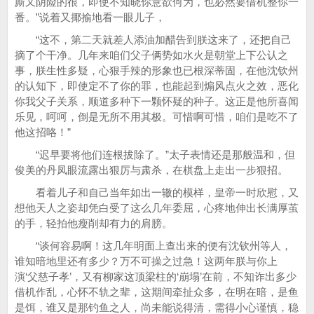
厮又阴险的很，即使不知晓你意欲何为，也必然要借机整你一
番。”说着又揶揄地看一眼儿子，
“这不，第二天就差人添油加醋告到朕这来了，还把自己
摘了个干净。几年来咱们父子俩势如水火是朝堂上下公认之
事，朕生性多疑，心狠手辣的形象也已根深蒂固，在他沈钦州
的认知下，即使定不了你的罪，也能起到煽风点火之效，恶化
你我父子关系，顺道多种下一颗怀疑的种子。这正是他所喜闻
乐见，呵呵，倒是无所不用其极。可惜啊可惜，咱们是吃不了
他这招咯！”
“迟早要将他们连根拔除了。”太子表情还是那般温和，但
俊美的丹凤眼流露出狠厉与肃杀，在棋盘上走出一步狠招。
看着儿子和自己当年如出一辙的模样，皇帝一时欣慰，又
想他天人之姿却凭白受了这么几年委屈，心疼地伸出长满厚茧
的手，轻拍他瘦削却有力的肩膀。
“谈何容易啊！这几年明面上查出来的便有沈钦州等人，
谁知暗地里还有多少？万不可操之过急！这两年朕与你上
演‘父慈子孝’，又有柳家这顶梁柱的‘崩塌’在前，不知诈出多少
借机作乱，心怀不轨之辈，这期间牵扯众多，在明在暗，是鱼
是饵，谁又是那钓鱼之人，尚未能说得清，需得小心谨慎，稳