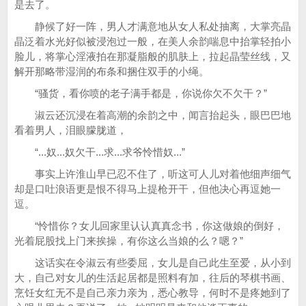
是去了。
静候了好一阵，男人才满意地从女人私处抽离，大掌亮晶
晶泛着水光好似被浸泡过一般，在美人余韵喘息中抬掌轻拍小
脸儿，将掌心淫液拍在那凝脂般的肌肤上，拉起晶莹丝线，又
解开那略带湿润的布条和捆住双手的小绳。
“骚货，看你喷的老子满手都是，你说你欠不欠干？”
淑云还沉浸在着高潮的余韵之中，闻言抬起头，眼巴巴地
看着男人，泪眼朦胧道，
“...奴...奴欠干...求...求爷怜惜奴...”
事实上许淮山早已忍不住了，听这可人儿对着他细声细气
却是口吐浪语更是恨不得马上提枪开干，但他决心再逗她一
逗。
“怜惜你？女儿回家里认认真真念书，你这做娘的倒好，
光着屁股找上门来挨操，有你这么当娘的么？嗯？”
这话实在令淑云有些委屈，女儿是自己此生至爱，从小到
大，自己对女儿的生活起居都是照料有加，往后的琴棋书画、
烹饪女红无不是自己亲力亲为，悉心教导，何时不是疼她到了