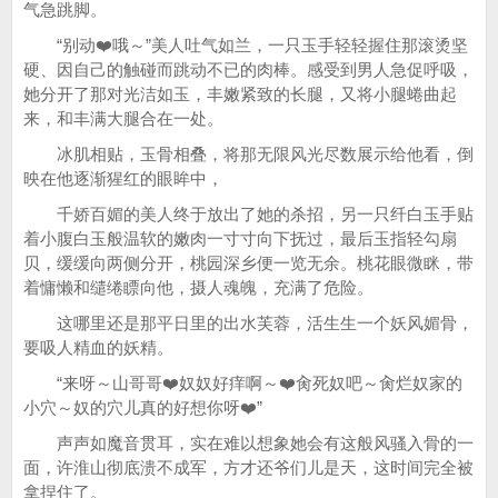
气急跳脚。
“别动❤️哦～”美人吐气如兰，一只玉手轻轻握住那滚烫坚
硬、因自己的触碰而跳动不已的肉棒。感受到男人急促呼吸，
她分开了那对光洁如玉，丰嫩紧致的长腿，又将小腿蜷曲起
来，和丰满大腿合在一处。
冰肌相贴，玉骨相叠，将那无限风光尽数展示给他看，倒
映在他逐渐猩红的眼眸中，
千娇百媚的美人终于放出了她的杀招，另一只纤白玉手贴
着小腹白玉般温软的嫩肉一寸寸向下抚过，最后玉指轻勾扇
贝，缓缓向两侧分开，桃园深乡便一览无余。桃花眼微眯，带
着慵懒和缱绻瞟向他，摄人魂魄，充满了危险。
这哪里还是那平日里的出水芙蓉，活生生一个妖风媚骨，
要吸人精血的妖精。
“来呀～山哥哥❤️奴奴好痒啊～❤️肏死奴吧～肏烂奴家的
小穴～奴的穴儿真的好想你呀❤️”
声声如魔音贯耳，实在难以想象她会有这般风骚入骨的一
面，许淮山彻底溃不成军，方才还爷们儿是天，这时间完全被
拿捏住了。