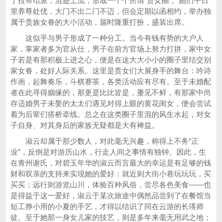
于拉帮结派，混迹上流，形成一个个所谓“贵女圈”。她们平日
里养尊处优，大门不出二门不迈，但会定期以函相约，举办独
属于贵族女眷的大小活动，届时隆重打扮，盛装出席。
这似乎与男子形成了一种分工。当今有钱有势的大户人
家，掌家者多为官从仕，男子在前方官场上努力打拼，家中女
子若是有那积极上进之心，便是在这大大小小的圈子里结交别
家女眷，处好人际关系。这里是贵女们大展身手的舞台：吟诗
作画，起舞奏乐，斗棋赛茶，各类活动应有尽有。至于未婚配
者在此寻得姻缘的，那更是比比皆是，屡见不鲜，有那家中尚
存适婚男子未娶的太太们遇见对得上眼的黄花闺女，便会尝试
着为后辈们搭桥牵线。总之在这类圈子里混的风生水起，对女
子自身、对其身后的家族无疑都是大有裨益。
淑云却属于那少数人，对此毫无兴趣，称得上不务“正
业”，反倒是对游历山水，行走人间之事情有独钟。因此，生
在青州谢氏，对碧玉年华的淑云而言最大的幸运是有足够的钱
财和双亲的支持来实现她的爱好：就近则大街小巷玩玩玩，买
买买；远行则游览山川，体验百种风俗，尝尽各色美食——也
是得益于这一爱好，淑云于某次旅途中偶然品尝到了在餐馆当
短工挣小用的小夏的手艺，才得以结识了同在云游的长瑛师
徒。至于她那一身女儿家的技艺，则是多年来毫无用武之地；