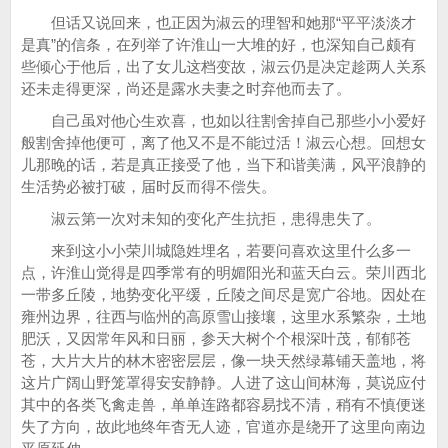
但话又说回来，也正因为淑云的理智和她那“平平淡淡才
是真”的信条，在列举了许淮山一大堆的好，也深知自己颇有
些倾心于他后，出了女儿这档变故，淑云仍是决定趁两人关系
还未走得更深，尚还是露水夫妻之时弃他而去了。
自己虽对他心生欢喜，也如以往割舍掉自己那些小小爱好
般割舍掉他便可，离了他又不是不能过活！淑云心想。回想女
儿那晚的话，若是真正接受了他，当下和谐美满，风平浪静的
生活势必被打破，届时反而得不偿失。
淑云第一次对未知的变化产生抗拒，患得患失了。
来到这小小荣川城隐姓埋名，若要问喜欢这里什么多一
点，许淮山觉得是四季常有的明媚阳光和蓝天白云。荣川西北
一带多丘陵，地势变化平缓，丘陵之间尽是宽广谷地。因处在
雍州边界，往西与临州的高原雪山接壤，这里水系繁杂，土地
肥沃，又因常年风和日丽，参天大树个个根深叶茂，郁郁苍
苍，大片大片的林木密密层层，像一块天然绿幕铺天盖地，将
这片广阔山野笼罩得安安静静。人进了这山间林海，莫说应付
其中的各类飞禽走兽，单单连路都容易找不清，稍有不慎便迷
失了方向，故此地终年杳无人迹，官道亦是绕开了这里向南边