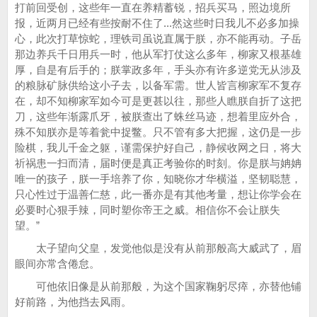
打前回受创，这些年一直在养精蓄锐，招兵买马，照边境所
报，近两月已经有些按耐不住了...然这些时日我儿不必多加操
心，此次打草惊蛇，理铁司虽说直属于朕，亦不能再动。子岳
那边养兵千日用兵一时，他从军打仗这么多年，柳家又根基雄
厚，自是有后手的；朕掌政多年，手头亦有许多逆党无从涉及
的粮脉矿脉供给这小子去，以备军需。世人皆言柳家军不复存
在，却不知柳家军如今可是更甚以往，那些人瞧朕自折了这把
刀，这些年渐露爪牙，被朕查出了蛛丝马迹，想着里应外合，
殊不知朕亦是等着瓮中捉鳖。只不管有多大把握，这仍是一步
险棋，我儿千金之躯，谨需保护好自己，静候收网之日，将大
祈祸患一扫而清，届时便是真正考验你的时刻。你是朕与姌姌
唯一的孩子，朕一手培养了你，知晓你才华横溢，坚韧聪慧，
只心性过于温善仁慈，此一番亦是有其他考量，想让你学会在
必要时心狠手辣，同时塑你帝王之威。相信你不会让朕失
望。”
太子望向父皇，发觉他似是没有从前那般高大威武了，眉
眼间亦常含倦怠。
可他依旧像是从前那般，为这个国家鞠躬尽瘁，亦替他铺
好前路，为他挡去风雨。