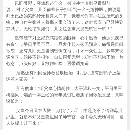
凤眸微湿，突然想起什么，兴冲冲地凑到皇帝跟前
说：“对了父皇，儿臣前些日子打听到一名云游神医，据说是
师出已故的紫鹊岭无相真人门下，觉着兴许有办法医治您的头
疾，便自作主张派人将那人重金请了来，这时候应当已经快到
京城了。无论结果如何，儿臣也恳求父皇先试它一试！”
皇帝陛下对上那充满期盼的眼神，心中温热。他这头疾已
有多年，平日里虽不显，一旦发作起来毫无预兆，痛得是目眦
欲裂，更有几回更是当朝昏倒在地，吓坏一众朝臣。多年来访
遍名医，始终不得根治，自知康复无望，却也不想拂了他一片
心意，点头应好，又故作轻松，语带调笑道：
“居然还有民间医师敢替朕医治，我儿可没有赶鸭子上架
逼着人家罢！”
“那有的事！”听父皇心情尚佳，太子温和一笑，平日里玉
树临风，端的一本正经的青年竟也壮着胆子回敬他父皇，意味
深长道：
“父皇今日又在大殿上‘欺负’了儿臣，怕是免不了传到母后
那里。就是不知父皇夜里回了坤宁宫，会不会又无地可睡，被
人从榻上赶下来！”