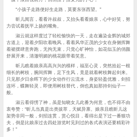
“小孩子走路便好生走路，莫要东张西望。”
昕儿闻言，看看许叔叔，又抬头看看娘亲，心中好笑，努
力尝试着抚平上扬的嘴角。
淑云就这样度过了轻松愉快的一天，走在遍染金辉的城郊
古道上，迎着夕阳吹着晚风，看着风华正茂的少女在身侧挥舞
着裙摆肆意奔跑，无拘无束，只觉心旷神怡，如花似玉的俏颜
舒展开来，清澈明媚的桃花眼带着笑意。
昕儿瞧着娘亲高高兴兴的模样，福至心灵，突然拾起一根
细长的树枝，腕间挥舞，足下生风，竟是就着树枝舞起剑来。
只见那夕日余晖下的少女动作行云流水，身姿轻盈优雅，剑招
连环，蝶舞轻灵，即便用树枝替代，倒也真如那持剑仙子一
般。
淑云看得愣了神，虽是知晓女儿此番为何意，也不得不由
衷夸赞：“昕儿当真是出类拔萃，天赋异禀。娘亲且瞧昕儿这
架势非同一般，剑招连贯，赏心悦目，看得出是下过一番狠功
夫，倒是比娘亲过去四处游览时见到过的各式表演还要精彩许
多！”