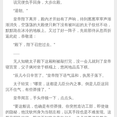
说完便负手回身，大步出殿。
“退朝。”
皇帝陛下离开，殿内才开始有了声响，待到窸窸窣窣声渐
渐消失，空荡荡的大殿便只剩下没有被叫起的太子纹丝不动，
默默跪在冰冷的地板上。又过了好一阵子，先前那侍从忽而折
返此处，恭敬道：
“殿下，陛下召您过去。”
......
无人知晓太子殿下这厢刚被敲打完，没一会儿就到了皇帝
寝宫里，父子俩对坐于棋榻上，悠闲地品瓜下棋。
“辰儿今日辛苦了。”皇帝陛下语气温和，执黑子落下。
太子轻笑：“哪里，这都是儿臣分内之事。倒是儿臣这回
沉不住气，有些莽撞了。”
皇帝闻言，手头停顿一下，点点头。
“要这般说，也确是有些莽撞。你突然造访工部，即使做
的隐秘，他沈钦州身为当朝左相，以其手段也是不难发现。这