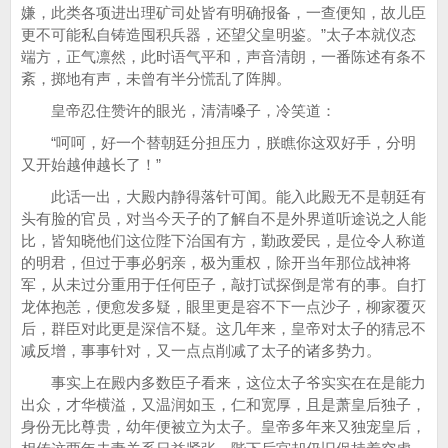
嫌，此类各项进出理矿司处皆有明确报备，一查便知，故儿臣
更不可能私自铸造囤积兵器，还望父皇明鉴。”太子本就仪态
端方，正气凛然，此时语气平和，声音清朗，一番陈述有条不
紊，掷地有声，未曾有半分慌乱了阵脚。
皇帝忍住赞许的眼光，清清嗓子，冷笑道：
“呵呵，好一个替朝廷分担压力，朕瞧你这双好手，分明
又开始越伸越长了！”
此话一出，大殿内静得落针可闻。能入此殿无不是朝廷有
头有脸的官员，对当今天子的了解自不是外界道听途说之人能
比，皆知晓他们这位陛下治国有方，勤政爱民，是位令人称道
的明君，但过于事必躬亲，极为重权，除开当年那位战神将
军，从未过分重用于任何臣子，敲打试探倒是常有的事。自打
龙体抱恙，便愈发多疑，眼里更是容不下一点沙子，柳家覆灭
后，群臣对此更是深信不疑。这几年来，皇帝对太子的猜忌不
减反增，事事针对，又一点点削减了太子的诸多势力。
事实上在殿内多数臣子看来，这位太子爷实实在在是能力
出众，才华横溢，又温润如玉，仁和宽厚，且是萧皇后独子，
身份无比尊贵，幼年便被立为太子。皇帝多年来又独宠皇后，