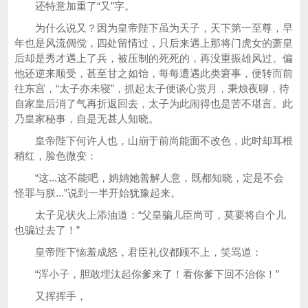
还特意加重了“又”字。
为什么说又？因为皇帝陛下虽为天子，天下第一至尊，早
年也是风流倜傥，四处留情过，只后来遇上那将门虎女的萧皇
后却是秀才遇上了兵，被压制的死死的，再没重振雄风过。偏
他还逆来顺受，甚至甘之如饴，每每遭遇此类窘事，便转而前
往东宫，“太子亦未寝”，抓起太子便谈心赏月，秉烛夜聊，待
自家皇后消了气再折返回去，太子为此闹得也是苦不堪言。此
乃皇家秘事，自是无甚人知晓。
皇帝陛下何许人也，山崩于前尚能面不改色，此时却耳根
稍红，脸色微变：
“这...这不能吧，姌姌她善解人意，既都知晓，定是不会
怪罪与朕...”说到一半开始犹豫起来。
太子见状火上添油道：“父皇骗儿臣尚可，莫要将自个儿
也骗过去了！”
皇帝陛下恼羞成怒，君臣礼仪都顾不上，笑骂道：
“浑小子，胆敢埋汰起你爹来了！看你爹下回不治你！”
又挥挥手，